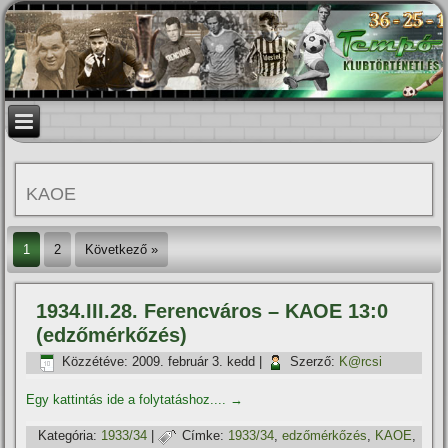
KAOE
1
2
Következő »
1934.III.28. Ferencváros – KAOE 13:0
(edzőmérkőzés)
Közzétéve:
2009. február 3. kedd
|
Szerző:
K@rcsi
Egy kattintás ide a folytatáshoz....
→
Kategória:
1933/34
|
Címke:
1933/34
,
edzőmérkőzés
,
KAOE
,