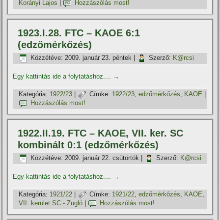
Korányi Lajos
|
Hozzászólás most!
1923.I.28. FTC – KAOE 6:1
(edzőmérkőzés)
Közzétéve:
2009. január 23. péntek
|
Szerző:
K@rcsi
Egy kattintás ide a folytatáshoz....
→
Kategória:
1922/23
|
Címke:
1922/23
,
edzőmérkőzés
,
KAOE
|
Hozzászólás most!
1922.II.19. FTC – KAOE, VII. ker. SC
kombinált 0:1 (edzőmérkőzés)
Közzétéve:
2009. január 22. csütörtök
|
Szerző:
K@rcsi
Egy kattintás ide a folytatáshoz....
→
Kategória:
1921/22
|
Címke:
1921/22
,
edzőmérkőzés
,
KAOE
,
VII. kerület SC - Zugló
|
Hozzászólás most!