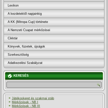
Lexikon
A kezdetektől napjainkig
A KK (Mitropa Cup) története
A Nemzeti Csapat mérkőzései
Cikktár
Könyvek, füzetek, újságok
Szerkesztőség
Adatkezelési Szabályzat
KERESÉS
Játékoskeret és szakmai stáb
Mérkőzések - NB I
Mérkőzések - NB III