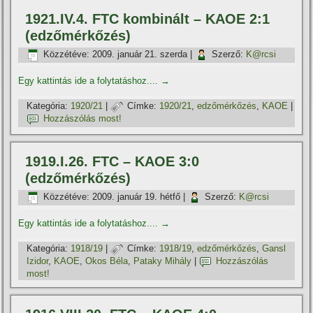
1921.IV.4. FTC kombinált – KAOE 2:1
(edzőmérkőzés)
Közzétéve:
2009. január 21. szerda
|
Szerző:
K@rcsi
Egy kattintás ide a folytatáshoz....
→
Kategória:
1920/21
|
Címke:
1920/21
,
edzőmérkőzés
,
KAOE
|
Hozzászólás most!
1919.I.26. FTC – KAOE 3:0
(edzőmérkőzés)
Közzétéve:
2009. január 19. hétfő
|
Szerző:
K@rcsi
Egy kattintás ide a folytatáshoz....
→
Kategória:
1918/19
|
Címke:
1918/19
,
edzőmérkőzés
,
Gansl
Izidor
,
KAOE
,
Okos Béla
,
Pataky Mihály
|
Hozzászólás
most!