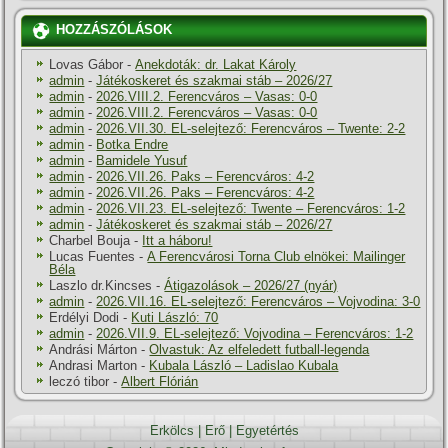
HOZZÁSZÓLÁSOK
Lovas Gábor
-
Anekdoták: dr. Lakat Károly
admin
-
Játékoskeret és szakmai stáb – 2026/27
admin
-
2026.VIII.2. Ferencváros – Vasas: 0-0
admin
-
2026.VIII.2. Ferencváros – Vasas: 0-0
admin
-
2026.VII.30. EL-selejtező: Ferencváros – Twente: 2-2
admin
-
Botka Endre
admin
-
Bamidele Yusuf
admin
-
2026.VII.26. Paks – Ferencváros: 4-2
admin
-
2026.VII.26. Paks – Ferencváros: 4-2
admin
-
2026.VII.23. EL-selejtező: Twente – Ferencváros: 1-2
admin
-
Játékoskeret és szakmai stáb – 2026/27
Charbel Bouja
-
Itt a háboru!
Lucas Fuentes
-
A Ferencvárosi Torna Club elnökei: Mailinger
Béla
Laszlo dr.Kincses
-
Átigazolások – 2026/27 (nyár)
admin
-
2026.VII.16. EL-selejtező: Ferencváros – Vojvodina: 3-0
Erdélyi Dodi
-
Kuti László: 70
admin
-
2026.VII.9. EL-selejtező: Vojvodina – Ferencváros: 1-2
Andrási Márton
-
Olvastuk: Az elfeledett futball-legenda
Andrasi Marton
-
Kubala László – Ladislao Kubala
leczó tibor
-
Albert Flórián
Erkölcs
|
Erő
|
Egyetértés