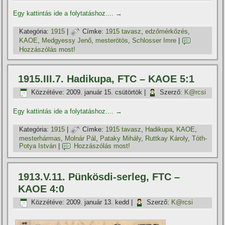
Egy kattintás ide a folytatáshoz....
→
Kategória:
1915
|
Címke:
1915 tavasz
,
edzőmérkőzés
,
KAOE
,
Medgyessy Jenő
,
mesterötös
,
Schlosser Imre
|
Hozzászólás most!
1915.III.7. Hadikupa, FTC – KAOE 5:1
Közzétéve:
2009. január 15. csütörtök
|
Szerző:
K@rcsi
Egy kattintás ide a folytatáshoz....
→
Kategória:
1915
|
Címke:
1915 tavasz
,
Hadikupa
,
KAOE
,
mesterhármas
,
Molnár Pál
,
Pataky Mihály
,
Ruttkay Károly
,
Tóth-
Potya István
|
Hozzászólás most!
1913.V.11. Pünkösdi-serleg, FTC –
KAOE 4:0
Közzétéve:
2009. január 13. kedd
|
Szerző:
K@rcsi