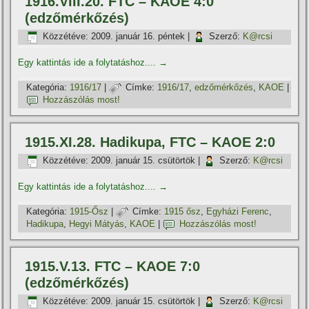
1916.VIII.20. FTC – KAOE 4:0
(edzőmérkőzés)
Közzétéve:
2009. január 16. péntek
|
Szerző:
K@rcsi
Egy kattintás ide a folytatáshoz....
→
Kategória:
1916/17
|
Címke:
1916/17
,
edzőmérkőzés
,
KAOE
|
Hozzászólás most!
1915.XI.28. Hadikupa, FTC – KAOE 2:0
Közzétéve:
2009. január 15. csütörtök
|
Szerző:
K@rcsi
Egy kattintás ide a folytatáshoz....
→
Kategória:
1915-Ősz
|
Címke:
1915 ősz
,
Egyházi Ferenc
,
Hadikupa
,
Hegyi Mátyás
,
KAOE
|
Hozzászólás most!
1915.V.13. FTC – KAOE 7:0
(edzőmérkőzés)
Közzétéve:
2009. január 15. csütörtök
|
Szerző:
K@rcsi