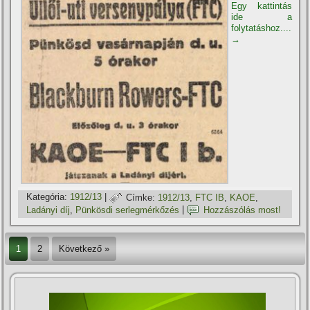
Egy kattintás
ide a
folytatáshoz....
→
Kategória:
1912/13
|
Címke:
1912/13
,
FTC IB
,
KAOE
,
Ladányi dí­j
,
Pünkösdi serlegmérkőzés
|
Hozzászólás most!
1
2
Következő »