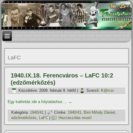
LaFC
1940.IX.18. Ferencváros – LaFC 10:2
(edzőmérkőzés)
Közzétéve:
2009. február 9. hétfő
|
Szerző:
K@rcsi
Egy kattintás ide a folytatáshoz....
→
Kategória:
1940/41
|
Címke:
1940/41
,
Biró Mihály Dániel
,
edzőmérkőzés
,
LaFC
|
Hozzászólás most!