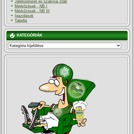
Játékoskeret és szakmai stáb
Mérkőzések - NB I
Mérkőzések - NB III
Igazolások
Tabella
KATEGÓRIÁK
KATEGÓRIÁK