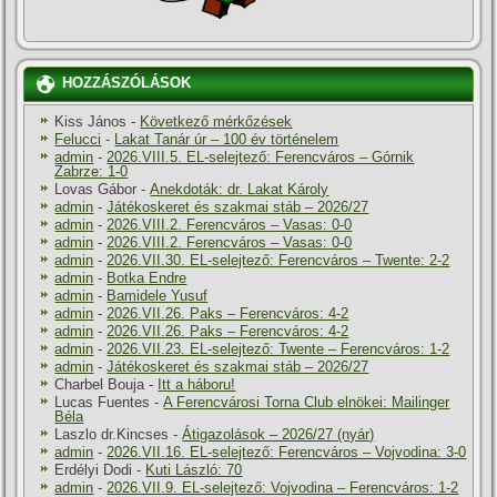
HOZZÁSZÓLÁSOK
Kiss János
-
Következő mérkőzések
Felucci
-
Lakat Tanár úr – 100 év történelem
admin
-
2026.VIII.5. EL-selejtező: Ferencváros – Górnik
Zabrze: 1-0
Lovas Gábor
-
Anekdoták: dr. Lakat Károly
admin
-
Játékoskeret és szakmai stáb – 2026/27
admin
-
2026.VIII.2. Ferencváros – Vasas: 0-0
admin
-
2026.VIII.2. Ferencváros – Vasas: 0-0
admin
-
2026.VII.30. EL-selejtező: Ferencváros – Twente: 2-2
admin
-
Botka Endre
admin
-
Bamidele Yusuf
admin
-
2026.VII.26. Paks – Ferencváros: 4-2
admin
-
2026.VII.26. Paks – Ferencváros: 4-2
admin
-
2026.VII.23. EL-selejtező: Twente – Ferencváros: 1-2
admin
-
Játékoskeret és szakmai stáb – 2026/27
Charbel Bouja
-
Itt a háboru!
Lucas Fuentes
-
A Ferencvárosi Torna Club elnökei: Mailinger
Béla
Laszlo dr.Kincses
-
Átigazolások – 2026/27 (nyár)
admin
-
2026.VII.16. EL-selejtező: Ferencváros – Vojvodina: 3-0
Erdélyi Dodi
-
Kuti László: 70
admin
-
2026.VII.9. EL-selejtező: Vojvodina – Ferencváros: 1-2