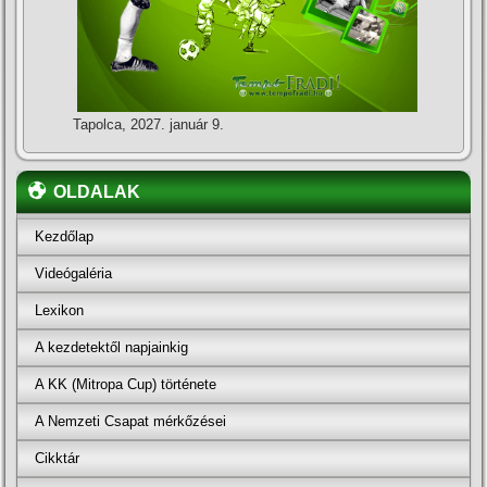
Tapolca, 2027. január 9.
OLDALAK
Kezdőlap
Videógaléria
Lexikon
A kezdetektől napjainkig
A KK (Mitropa Cup) története
A Nemzeti Csapat mérkőzései
Cikktár