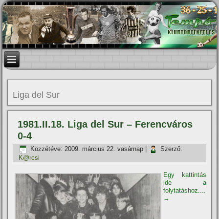
Liga del Sur
1981.II.18. Liga del Sur – Ferencváros
0-4
Közzétéve:
2009. március 22. vasárnap
|
Szerző:
K@rcsi
Egy kattintás
ide a
folytatáshoz....
→