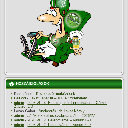
HOZZÁSZÓLÁSOK
Kiss János
-
Következő mérkőzések
Felucci
-
Lakat Tanár úr – 100 év történelem
admin
-
2026.VIII.5. EL-selejtező: Ferencváros – Górnik
Zabrze: 1-0
Lovas Gábor
-
Anekdoták: dr. Lakat Károly
admin
-
Játékoskeret és szakmai stáb – 2026/27
admin
-
2026.VIII.2. Ferencváros – Vasas: 0-0
admin
-
2026.VIII.2. Ferencváros – Vasas: 0-0