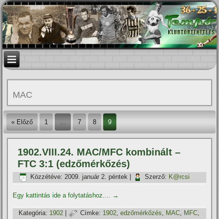
MAC
« Előző
1
…
7
8
9
1902.VIII.24. MAC/MFC kombinált –
FTC 3:1 (edzőmérkőzés)
Közzétéve:
2009. január 2. péntek
|
Szerző:
K@rcsi
Egy kattintás ide a folytatáshoz....
→
Kategória:
1902
|
Címke:
1902
,
edzőmérkőzés
,
MAC
,
MFC
,