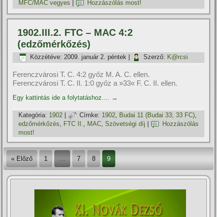
MFC/MAC vegyes
|
Hozzászólás most!
1902.III.2. FTC – MAC 4:2
(edzőmérkőzés)
Közzétéve:
2009. január 2. péntek
|
Szerző:
K@rcsi
Ferenczvárosi T. C. 4:2 győz M. A. C. ellen.
Ferenczvárosi T. C. II. 1:0 győz a »33« F. C. II. ellen.
Egy kattintás ide a folytatáshoz....
→
Kategória:
1902
|
Címke:
1902
,
Budai 11 (Budai 33; 33 FC)
,
edzőmérkőzés
,
FTC II.
,
MAC
,
Szövetségi dí­j
|
Hozzászólás
most!
« Előző
1
…
7
8
9