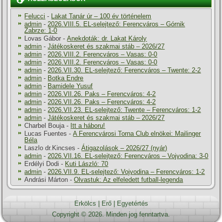
Felucci
-
Lakat Tanár úr – 100 év történelem
admin
-
2026.VIII.5. EL-selejtező: Ferencváros – Górnik
Zabrze: 1-0
Lovas Gábor
-
Anekdoták: dr. Lakat Károly
admin
-
Játékoskeret és szakmai stáb – 2026/27
admin
-
2026.VIII.2. Ferencváros – Vasas: 0-0
admin
-
2026.VIII.2. Ferencváros – Vasas: 0-0
admin
-
2026.VII.30. EL-selejtező: Ferencváros – Twente: 2-2
admin
-
Botka Endre
admin
-
Bamidele Yusuf
admin
-
2026.VII.26. Paks – Ferencváros: 4-2
admin
-
2026.VII.26. Paks – Ferencváros: 4-2
admin
-
2026.VII.23. EL-selejtező: Twente – Ferencváros: 1-2
admin
-
Játékoskeret és szakmai stáb – 2026/27
Charbel Bouja
-
Itt a háboru!
Lucas Fuentes
-
A Ferencvárosi Torna Club elnökei: Mailinger
Béla
Laszlo dr.Kincses
-
Átigazolások – 2026/27 (nyár)
admin
-
2026.VII.16. EL-selejtező: Ferencváros – Vojvodina: 3-0
Erdélyi Dodi
-
Kuti László: 70
admin
-
2026.VII.9. EL-selejtező: Vojvodina – Ferencváros: 1-2
Andrási Márton
-
Olvastuk: Az elfeledett futball-legenda
Erkölcs
|
Erő
|
Egyetértés
Copyright © 2026. Minden jog fenntartva.