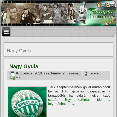
Nagy Gyula
Nagy Gyula
Közzétéve:
2018. szeptember 2. vasárnap
|
Szerző:
K@rcsi
1917 szeptemberében góllal mutatkozott
be az FTC győztes csapatában a
támadóötös bal oldalán helyet kapó
csatár
.
Egy kattintás ide a
folytatáshoz....
→