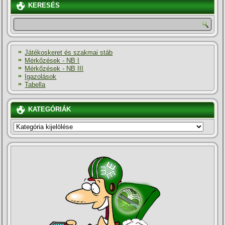
KERESÉS
Játékoskeret és szakmai stáb
Mérkőzések - NB I
Mérkőzések - NB III
Igazolások
Tabella
KATEGÓRIÁK
KATEGÓRIÁK