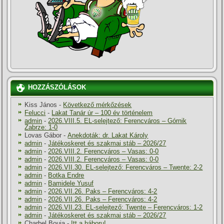
HOZZÁSZÓLÁSOK
Kiss János
-
Következő mérkőzések
Felucci
-
Lakat Tanár úr – 100 év történelem
admin
-
2026.VIII.5. EL-selejtező: Ferencváros – Górnik
Zabrze: 1-0
Lovas Gábor
-
Anekdoták: dr. Lakat Károly
admin
-
Játékoskeret és szakmai stáb – 2026/27
admin
-
2026.VIII.2. Ferencváros – Vasas: 0-0
admin
-
2026.VIII.2. Ferencváros – Vasas: 0-0
admin
-
2026.VII.30. EL-selejtező: Ferencváros – Twente: 2-2
admin
-
Botka Endre
admin
-
Bamidele Yusuf
admin
-
2026.VII.26. Paks – Ferencváros: 4-2
admin
-
2026.VII.26. Paks – Ferencváros: 4-2
admin
-
2026.VII.23. EL-selejtező: Twente – Ferencváros: 1-2
admin
-
Játékoskeret és szakmai stáb – 2026/27
Charbel Bouja
-
Itt a háboru!