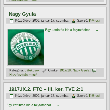
Nagy Gyula
Közzétéve:
2009. január 17. szombat
|
Szerző:
K@rcsi
Egy kattintás ide a folytatáshoz....
→
Kategória:
Játékosok
|
Címke:
1917/18
,
Nagy Gyula
|
Hozzászólás most!
1917.IX.2. FTC – III. ker. TVE 2:1
Közzétéve:
2009. január 17. szombat
|
Szerző:
K@rcsi
Egy kattintás ide a folytatáshoz....
→