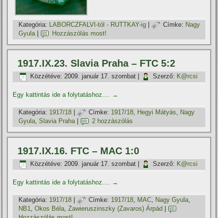
Kategória:
LABORCZFALVI-tól - RUTTKAY-ig
|
Címke:
Nagy
Gyula
|
Hozzászólás most!
1917.IX.23. Slavia Praha – FTC 5:2
Közzétéve:
2009. január 17. szombat
|
Szerző:
K@rcsi
Egy kattintás ide a folytatáshoz....
→
Kategória:
1917/18
|
Címke:
1917/18
,
Hegyi Mátyás
,
Nagy
Gyula
,
Slavia Praha
|
2 hozzászólás
1917.IX.16. FTC – MAC 1:0
Közzétéve:
2009. január 17. szombat
|
Szerző:
K@rcsi
Egy kattintás ide a folytatáshoz....
→
Kategória:
1917/18
|
Címke:
1917/18
,
MAC
,
Nagy Gyula
,
NB1
,
Okos Béla
,
Zawieruszinszky (Zavaros) Árpád
|
Hozzászólás most!