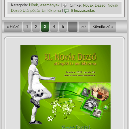
Kategória:
Hí­rek, események
|
Címke:
Novák Dezső
,
Novák
Dezső Utánpótlás Emléktorna
|
6 hozzászólás
« Előző
1
2
3
4
5
…
50
Következő »