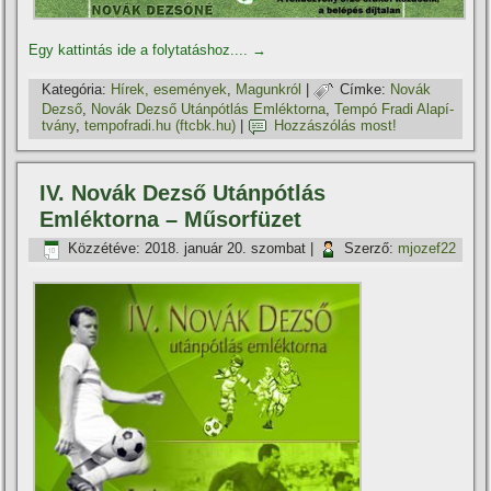
Egy kattintás ide a folytatáshoz....
→
Kategória:
Hí­rek, események
,
Magunkról
|
Címke:
Novák
Dezső
,
Novák Dezső Utánpótlás Emléktorna
,
Tempó Fradi Alapí­
tvány
,
tempofradi.hu (ftcbk.hu)
|
Hozzászólás most!
IV. Novák Dezső Utánpótlás
Emléktorna – Műsorfüzet
Közzétéve:
2018. január 20. szombat
|
Szerző:
mjozef22