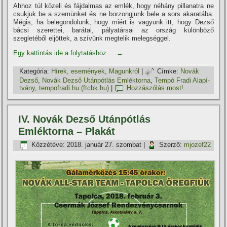
Ahhoz túl közeli és fájdalmas az emlék, hogy néhány pillanatra ne
csukjuk be a szemünket és ne borzongjunk bele a sors akaratába.
Mégis, ha belegondolunk, hogy miért is vagyunk itt, hogy Dezső
bácsi szerettei, barátai, pályatársai az ország különböző
szegletéből eljöttek, a szí­vünk megtelik melegséggel.
Egy kattintás ide a folytatáshoz....
→
Kategória:
Hí­rek, események
,
Magunkról
|
Címke:
Novák
Dezső
,
Novák Dezső Utánpótlás Emléktorna
,
Tempó Fradi Alapí­
tvány
,
tempofradi.hu (ftcbk.hu)
|
Hozzászólás most!
IV. Novák Dezső Utánpótlás
Emléktorna – Plakát
Közzétéve:
2018. január 27. szombat
|
Szerző:
mjozef22