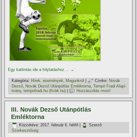
Egy kattintás ide a folytatáshoz....
→
Kategória:
Hí­rek, események
,
Magunkról
|
Címke:
Novák
Dezső
,
Novák Dezső Utánpótlás Emléktorna
,
Tempó Fradi Alapí­
tvány
,
tempofradi.hu (ftcbk.hu)
|
Hozzászólás most!
III. Novák Dezső Utánpótlás
Emléktorna
Közzétéve:
2017. február 6. hétfő
|
Szerző:
Szerkesztőség