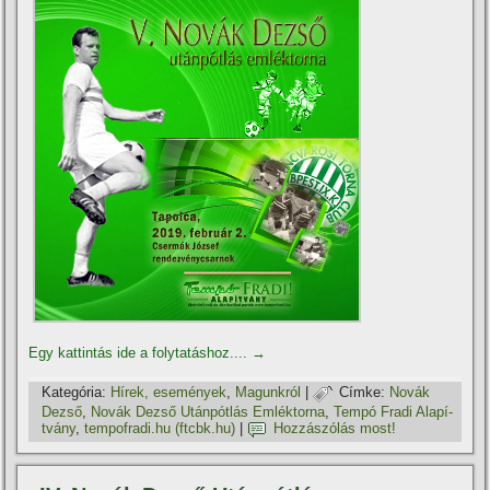
Egy kattintás ide a folytatáshoz....
→
Kategória:
Hí­rek, események
,
Magunkról
|
Címke:
Novák
Dezső
,
Novák Dezső Utánpótlás Emléktorna
,
Tempó Fradi Alapí­
tvány
,
tempofradi.hu (ftcbk.hu)
|
Hozzászólás most!