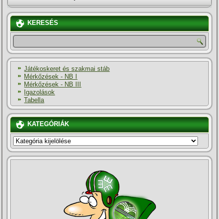
KERESÉS
Játékoskeret és szakmai stáb
Mérkőzések - NB I
Mérkőzések - NB III
Igazolások
Tabella
KATEGÓRIÁK
KATEGÓRIÁK