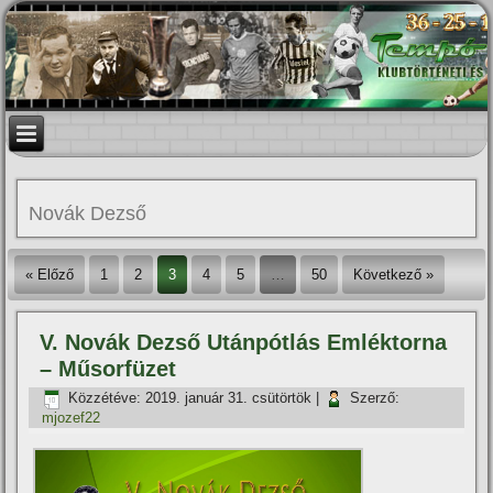
Novák Dezső
« Előző
1
2
3
4
5
…
50
Következő »
V. Novák Dezső Utánpótlás Emléktorna
– Műsorfüzet
Közzétéve:
2019. január 31. csütörtök
|
Szerző:
mjozef22