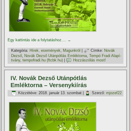
Egy kattintás ide a folytatáshoz....
→
Kategória:
Hí­rek, események
,
Magunkról
|
Címke:
Novák
Dezső
,
Novák Dezső Utánpótlás Emléktorna
,
Tempó Fradi Alapí­
tvány
,
tempofradi.hu (ftcbk.hu)
|
Hozzászólás most!
IV. Novák Dezső Utánpótlás
Emléktorna – Versenykií­rás
Közzétéve:
2018. január 13. szombat
|
Szerző:
mjozef22