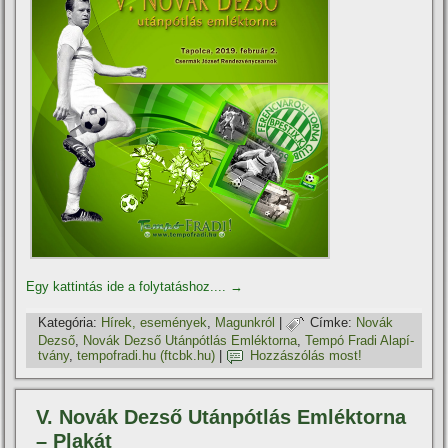
Egy kattintás ide a folytatáshoz....
→
Kategória:
Hí­rek, események
,
Magunkról
|
Címke:
Novák
Dezső
,
Novák Dezső Utánpótlás Emléktorna
,
Tempó Fradi Alapí­
tvány
,
tempofradi.hu (ftcbk.hu)
|
Hozzászólás most!
V. Novák Dezső Utánpótlás Emléktorna
– Plakát