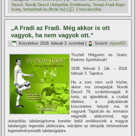
Dezső
,
Novák Dezső Utánpótlás Emléktorna
,
Tempó Fradi Alapí­
tvány
,
tempofradi.hu (ftcbk.hu)
|
1 hozzászólás
„A Fradi az Fradi. Még akkor is ott
vagyok, ha nem vagyok ott.”
Közzétéve:
2018. február 3. szombat
|
Szerző:
mjozef22
Tisztelt Hölgyeim és Uraim,
Kedves Sporttársak!
1939. február 3. Ják. – 2018.
február 3. Tapolca.
Ha a sors nem szól közbe,
akkor ma ünnepeljük Novák
Dezső 79. születésnapját. A
torta, az ajándékok, a család
ölelése, a pályatársak
köszöntése helyett ma itt
vagyunk Tapolcán és immáron
negyedik alakommal, egy
utánpótlás labdarúgótorna keretén belül emlékezünk a magyar
labdarúgás legendás játékosára, edzőjére az olimpiák történetének
legeredményesebb labdarúgójára.