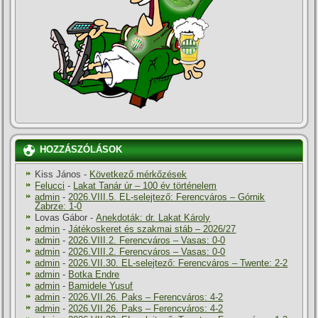
HOZZÁSZÓLÁSOK
Kiss János
-
Következő mérkőzések
Felucci
-
Lakat Tanár úr – 100 év történelem
admin
-
2026.VIII.5. EL-selejtező: Ferencváros – Górnik
Zabrze: 1-0
Lovas Gábor
-
Anekdoták: dr. Lakat Károly
admin
-
Játékoskeret és szakmai stáb – 2026/27
admin
-
2026.VIII.2. Ferencváros – Vasas: 0-0
admin
-
2026.VIII.2. Ferencváros – Vasas: 0-0
admin
-
2026.VII.30. EL-selejtező: Ferencváros – Twente: 2-2
admin
-
Botka Endre
admin
-
Bamidele Yusuf
admin
-
2026.VII.26. Paks – Ferencváros: 4-2
admin
-
2026.VII.26. Paks – Ferencváros: 4-2