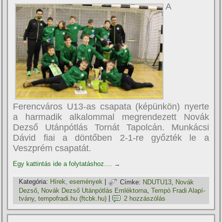
A
Ferencváros U13-as csapata (képünkön) nyerte
a harmadik alkalommal megrendezett Novák
Dezső Utánpótlás Tornát Tapolcán. Munkácsi
Dávid fiai a döntőben 2-1-re győzték le a
Veszprém csapatát.
Egy kattintás ide a folytatáshoz....
→
Kategória:
Hí­rek, események
|
Címke:
NDUTU13
,
Novák
Dezső
,
Novák Dezső Utánpótlás Emléktorna
,
Tempó Fradi Alapí­
tvány
,
tempofradi.hu (ftcbk.hu)
|
2 hozzászólás