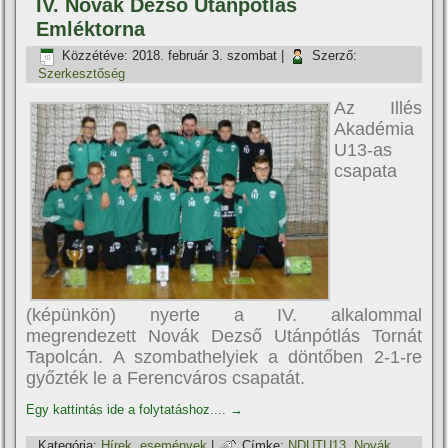
IV. Novák Dezső Utánpótlás
Emléktorna
Közzétéve:
2018. február 3. szombat
|
Szerző:
Szerkesztőség
Az Illés
Akadémia
U13-as
csapata
(képünkön) nyerte a IV. alkalommal
megrendezett Novák Dezső Utánpótlás Tornát
Tapolcán. A szombathelyiek a döntőben 2-1-re
győzték le a Ferencváros csapatát.
Egy kattintás ide a folytatáshoz....
→
Kategória:
Hí­rek, események
|
Címke:
NDUTU13
,
Novák