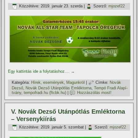
Közzétéve:
2019. január 23. szerda
|
Szerző:
mjozef22
Egy kattintás ide a folytatáshoz....
→
Kategória:
Hí­rek, események
,
Magunkról
|
Címke:
Novák
Dezső
,
Novák Dezső Utánpótlás Emléktorna
,
Tempó Fradi Alapí­
tvány
,
tempofradi.hu (ftcbk.hu)
|
Hozzászólás most!
V. Novák Dezső Utánpótlás Emléktorna
– Versenykií­rás
Közzétéve:
2019. január 5. szombat
|
Szerző:
mjozef22