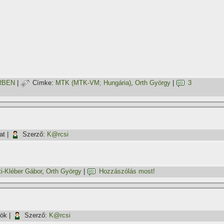
RBEN
|
Címke:
MTK (MTK-VM; Hungária)
,
Orth György
|
3
at
|
Szerző:
K@rcsi
i-Kléber Gábor
,
Orth György
|
Hozzászólás most!
tök
|
Szerző:
K@rcsi