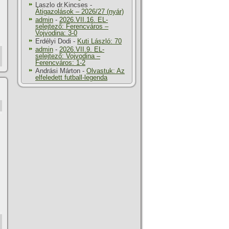
Laszlo dr.Kincses
-
Átigazolások – 2026/27 (nyár)
admin
-
2026.VII.16. EL-
selejtező: Ferencváros –
Vojvodina: 3-0
Erdélyi Dodi
-
Kuti László: 70
admin
-
2026.VII.9. EL-
selejtező: Vojvodina –
Ferencváros: 1-2
Andrási Márton
-
Olvastuk: Az
elfeledett futball-legenda