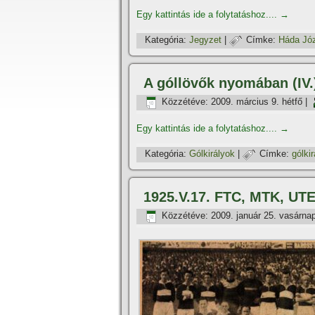
Egy kattintás ide a folytatáshoz....
→
Kategória:
Jegyzet
|
Címke:
Háda Jó
A góllövők nyomában (IV
Közzétéve:
2009. március 9. hétfő
|
Egy kattintás ide a folytatáshoz....
→
Kategória:
Gólkirályok
|
Címke:
gólki
1925.V.17. FTC, MTK, UTE
Közzétéve:
2009. január 25. vasárna