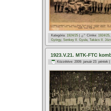
Kategória:
1924/25
|
Címke:
1924/25
György
,
Senkey II. Gyula
,
Takács II. Józ
1923.V.21. MTK-FTC komb
Közzétéve:
2009. január 23. péntek
|