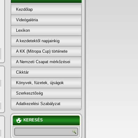
Kezdőlap
Videógaléria
Lexikon
A kezdetektől napjainkig
A KK (Mitropa Cup) története
A Nemzeti Csapat mérkőzései
Cikktár
Könyvek, füzetek, újságok
Szerkesztőség
Adatkezelési Szabályzat
KERESÉS