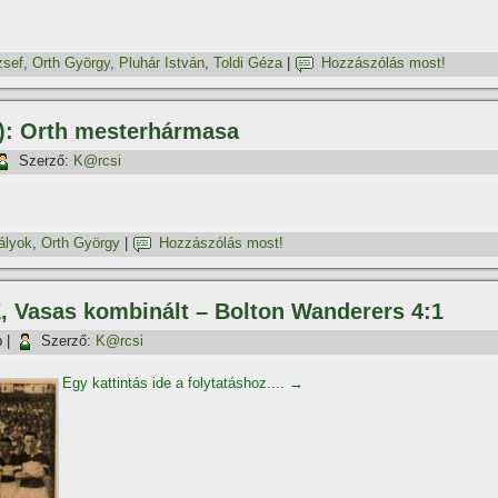
zsef
,
Orth György
,
Pluhár István
,
Toldi Géza
|
Hozzászólás most!
.): Orth mesterhármasa
Szerző:
K@rcsi
rályok
,
Orth György
|
Hozzászólás most!
, Vasas kombinált – Bolton Wanderers 4:1
p
|
Szerző:
K@rcsi
Egy kattintás ide a folytatáshoz....
→