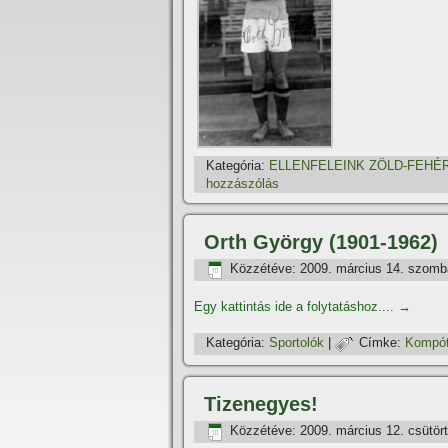
Kategória:
ELLENFELEINK ZÖLD-FEHÉ
hozzászólás
Orth György (1901-1962)
Közzétéve:
2009. március 14. szomb
Egy kattintás ide a folytatáshoz....
→
Kategória:
Sportolók
|
Címke:
Kompót
Tizenegyes!
Közzétéve:
2009. március 12. csütör