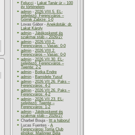
Felucci
-
Lakat Tanár úr – 100
év történelem
admin
-
2026.VIII.5. EL-
selejtező: Ferencváros –
Górnik Zabrze: 1-0
Lovas Gábor
-
Anekdoták: dr.
Lakat Károly
admin
-
Játékoskeret és
szakmai stáb – 2026/27
admin
-
2026.VIII.2.
Ferencváros – Vasas: 0-0
admin
-
2026.VIII.2.
Ferencváros – Vasas: 0-0
admin
-
2026.VII.30. EL-
selejtező: Ferencváros –
Twente: 2-2
admin
-
Botka Endre
admin
-
Bamidele Yusuf
admin
-
2026.VII.26. Paks –
Ferencváros: 4-2
admin
-
2026.VII.26. Paks –
Ferencváros: 4-2
admin
-
2026.VII.23. EL-
selejtező: Twente –
Ferencváros: 1-2
admin
-
Játékoskeret és
szakmai stáb – 2026/27
Charbel Bouja
-
Itt a háboru!
Lucas Fuentes
-
A
Ferencvárosi Torna Club
elnökei: Mailinger Béla