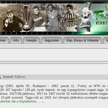
í­rek
Info
Interjúk
Jegyzetek
Kép, Könyv & Videotár
Szerző:
K@rcsi
rgy (1901. április 30., Budapest – 1962. január 11., Porto), az MTK és 
28: 167 bajnoki / 138 gól; nyolc bajnok- és egy kupagyőztes csapat tagja; 3
átékosa: 1917/18) játékosa, 1917 és 1927 között 32 mérkőzésen öltötte magár
13 gólt szerzett. Tagja volt az 1924. évi olimpiai játékokon szerepelt magya
attintás ide a folytatáshoz....
→