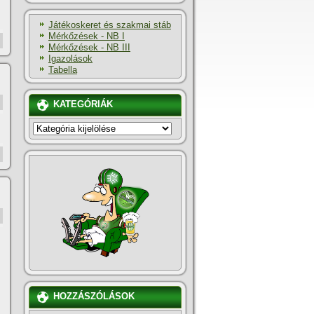
Játékoskeret és szakmai stáb
Mérkőzések - NB I
Mérkőzések - NB III
Igazolások
Tabella
KATEGÓRIÁK
KATEGÓRIÁK
HOZZÁSZÓLÁSOK