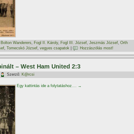
,
Bolton Wanderers
,
Fogl II. Károly
,
Fogl III. József
,
Jeszmás József
,
Orth
sef
,
Tomecskó József
,
vegyes csapatok
|
Hozzászólás most!
inált – West Ham United 2:3
Szerző:
K@rcsi
Egy kattintás ide a folytatáshoz....
→