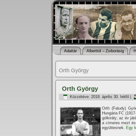
Adattár
Alberttól – Zsiborásig
H
Orth György
Orth György
Közzétéve:
2018. április 30. hétfő
|
Orth (Faludy) Gyö
Hungária FC (1917-
gólkirály; az év j
a cí­meres mezt és 
együttesnek.
Egy k