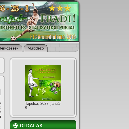
Mérkőzések
Múltidéző
a
Tapolca, 2027. január
x
9.
a
r
OLDALAK