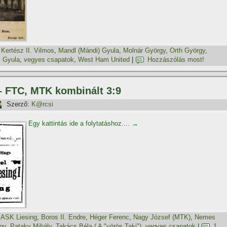
,
Kertész II. Vilmos
,
Mandl (Mándi) Gyula
,
Molnár György
,
Orth György
,
. Gyula
,
vegyes csapatok
,
West Ham United
|
Hozzászólás most!
 – FTC, MTK kombinált 3:9
Szerző:
K@rcsi
Egy kattintás ide a folytatáshoz....
→
,
ASK Liesing
,
Boros II. Endre
,
Héger Ferenc
,
Nagy József (MTK)
,
Nemes
gy
,
Pataky Mihály
,
Takács Béla ( A "vörös Taki")
,
vegyes csapatok
|
1