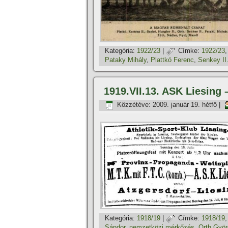
Kategória:
1922/23
|
Címke:
1922/23
Pataky Mihály
,
Plattkó Ferenc
,
Senkey II
1919.VII.13. ASK Liesing
Közzétéve:
2009. január 19. hétfő
|
Kategória:
1918/19
|
Címke:
1918/19
Sándor
,
nemzetközi mérkőzés
,
Orth Györ