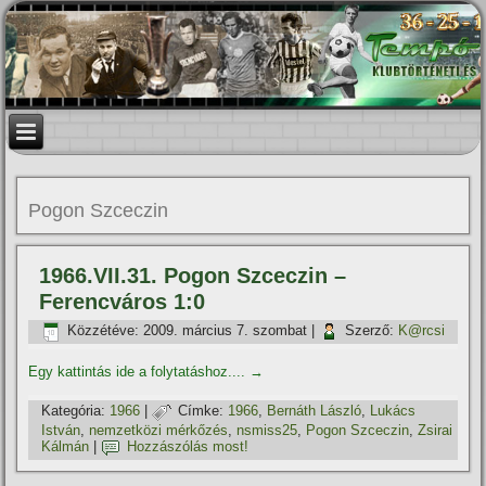
Pogon Szceczin
1966.VII.31. Pogon Szceczin –
Ferencváros 1:0
Közzétéve:
2009. március 7. szombat
|
Szerző:
K@rcsi
Egy kattintás ide a folytatáshoz....
→
Kategória:
1966
|
Címke:
1966
,
Bernáth László
,
Lukács
István
,
nemzetközi mérkőzés
,
nsmiss25
,
Pogon Szceczin
,
Zsirai
Kálmán
|
Hozzászólás most!