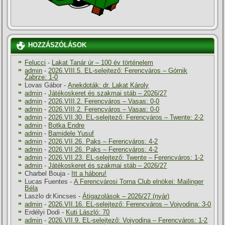
HOZZÁSZÓLÁSOK
Felucci
-
Lakat Tanár úr – 100 év történelem
admin
-
2026.VIII.5. EL-selejtező: Ferencváros – Górnik
Zabrze: 1-0
Lovas Gábor
-
Anekdoták: dr. Lakat Károly
admin
-
Játékoskeret és szakmai stáb – 2026/27
admin
-
2026.VIII.2. Ferencváros – Vasas: 0-0
admin
-
2026.VIII.2. Ferencváros – Vasas: 0-0
admin
-
2026.VII.30. EL-selejtező: Ferencváros – Twente: 2-2
admin
-
Botka Endre
admin
-
Bamidele Yusuf
admin
-
2026.VII.26. Paks – Ferencváros: 4-2
admin
-
2026.VII.26. Paks – Ferencváros: 4-2
admin
-
2026.VII.23. EL-selejtező: Twente – Ferencváros: 1-2
admin
-
Játékoskeret és szakmai stáb – 2026/27
Charbel Bouja
-
Itt a háboru!
Lucas Fuentes
-
A Ferencvárosi Torna Club elnökei: Mailinger
Béla
Laszlo dr.Kincses
-
Átigazolások – 2026/27 (nyár)
admin
-
2026.VII.16. EL-selejtező: Ferencváros – Vojvodina: 3-0
Erdélyi Dodi
-
Kuti László: 70
admin
-
2026.VII.9. EL-selejtező: Vojvodina – Ferencváros: 1-2