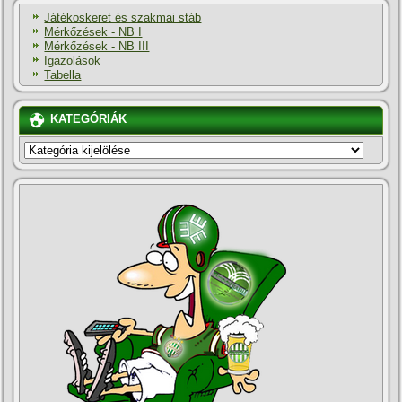
Játékoskeret és szakmai stáb
Mérkőzések - NB I
Mérkőzések - NB III
Igazolások
Tabella
KATEGÓRIÁK
KATEGÓRIÁK