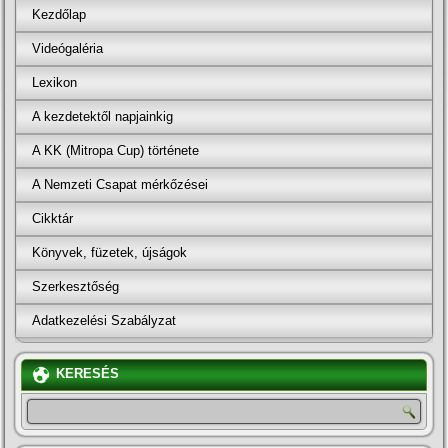
Kezdőlap
Videógaléria
Lexikon
A kezdetektől napjainkig
A KK (Mitropa Cup) története
A Nemzeti Csapat mérkőzései
Cikktár
Könyvek, füzetek, újságok
Szerkesztőség
Adatkezelési Szabályzat
KERESÉS