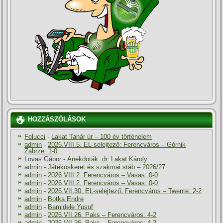
HOZZÁSZÓLÁSOK
Felucci
-
Lakat Tanár úr – 100 év történelem
admin
-
2026.VIII.5. EL-selejtező: Ferencváros – Górnik
Zabrze: 1-0
Lovas Gábor
-
Anekdoták: dr. Lakat Károly
admin
-
Játékoskeret és szakmai stáb – 2026/27
admin
-
2026.VIII.2. Ferencváros – Vasas: 0-0
admin
-
2026.VIII.2. Ferencváros – Vasas: 0-0
admin
-
2026.VII.30. EL-selejtező: Ferencváros – Twente: 2-2
admin
-
Botka Endre
admin
-
Bamidele Yusuf
admin
-
2026.VII.26. Paks – Ferencváros: 4-2
admin
-
2026.VII.26. Paks – Ferencváros: 4-2