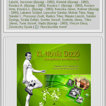
László
,
Jecsmen (ifjúsági - 1982)
,
Kisbódi (ifjúsági - 1982)
,
Kovács A. (ifjúsági - 1983)
,
Kovács I. (ifjúsági - 1983)
,
Kovács
Imre
,
Kovács L. (ifjúsági - 1983)
,
Krecska János
,
Krémer (ifjúsági
- 1983)
,
Lakatos Szilárd
,
Lanczkor Sándor
,
Molnár Tibor
,
Nagy
Sándor I.
,
Pozsonyi Zsolt
,
Radics Tibor
,
Répási László
,
Sándor
György
,
Szalai Zoltán
,
Szeiler József
,
Székely János
,
Tóka
János
,
Turai József
,
Vajda (ifjúsági - 1983)
,
Vincze Géza
,
Zsivóczky Gyula
|
Hozzászólás most!