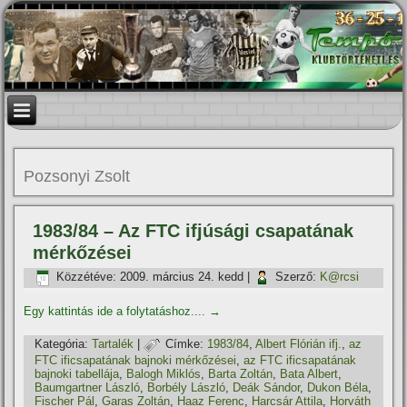
Pozsonyi Zsolt
1983/84 – Az FTC ifjúsági csapatának
mérkőzései
Közzétéve:
2009. március 24. kedd
|
Szerző:
K@rcsi
Egy kattintás ide a folytatáshoz....
→
Kategória:
Tartalék
|
Címke:
1983/84
,
Albert Flórián ifj.
,
az
FTC ificsapatának bajnoki mérkőzései
,
az FTC ificsapatának
bajnoki tabellája
,
Balogh Miklós
,
Barta Zoltán
,
Bata Albert
,
Baumgartner László
,
Borbély László
,
Deák Sándor
,
Dukon Béla
,
Fischer Pál
,
Garas Zoltán
,
Haaz Ferenc
,
Harcsár Attila
,
Horváth