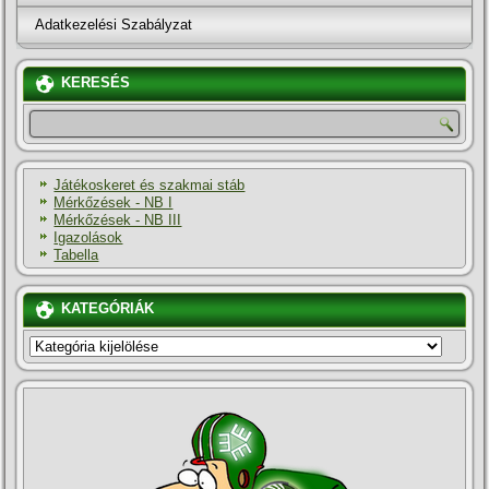
Adatkezelési Szabályzat
KERESÉS
Játékoskeret és szakmai stáb
Mérkőzések - NB I
Mérkőzések - NB III
Igazolások
Tabella
KATEGÓRIÁK
KATEGÓRIÁK