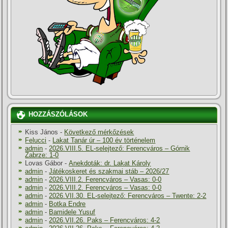
HOZZÁSZÓLÁSOK
Kiss János
-
Következő mérkőzések
Felucci
-
Lakat Tanár úr – 100 év történelem
admin
-
2026.VIII.5. EL-selejtező: Ferencváros – Górnik
Zabrze: 1-0
Lovas Gábor
-
Anekdoták: dr. Lakat Károly
admin
-
Játékoskeret és szakmai stáb – 2026/27
admin
-
2026.VIII.2. Ferencváros – Vasas: 0-0
admin
-
2026.VIII.2. Ferencváros – Vasas: 0-0
admin
-
2026.VII.30. EL-selejtező: Ferencváros – Twente: 2-2
admin
-
Botka Endre
admin
-
Bamidele Yusuf
admin
-
2026.VII.26. Paks – Ferencváros: 4-2