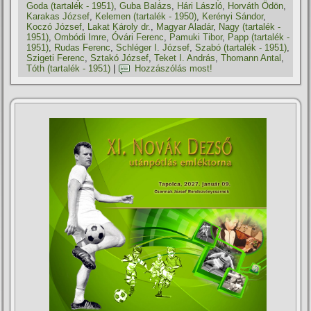
Goda (tartalék - 1951)
,
Guba Balázs
,
Hári László
,
Horváth Ödön
,
Karakas József
,
Kelemen (tartalék - 1950)
,
Kerényi Sándor
,
Koczó József
,
Lakat Károly dr.
,
Magyar Aladár
,
Nagy (tartalék -
1951)
,
Ombódi Imre
,
Óvári Ferenc
,
Pamuki Tibor
,
Papp (tartalék -
1951)
,
Rudas Ferenc
,
Schléger I. József
,
Szabó (tartalék - 1951)
,
Szigeti Ferenc
,
Sztakó József
,
Teket I. András
,
Thomann Antal
,
Tóth (tartalék - 1951)
|
Hozzászólás most!