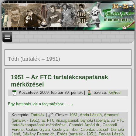
Tóth (tartalék – 1951)
1951 – Az FTC tartalékcsapatának
mérkőzései
Közzétéve:
2009. február 20. péntek
|
Szerző:
K@rcsi
Egy kattintás ide a folytatáshoz....
→
Kategória:
Tartalék
|
Címke:
1951
,
Anda László
,
Aranyosi
(tartalék - 1951)
,
az FTC ificsapatának bajnoki tabellája
,
az FTC
tartalékcsapatának mérkőzései
,
Csanádi Árpád dr.
,
Csanádi
Ferenc
,
Csikós Gyula
,
Csoknyai Tibor
,
Csordás József
,
Dalnoki
Jenő
,
Dékány Ferenc dr.
,
Erdős (tartalék - 1951)
,
Farkas László
,