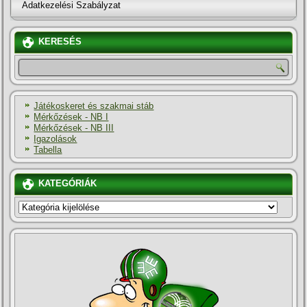
Adatkezelési Szabályzat
KERESÉS
Játékoskeret és szakmai stáb
Mérkőzések - NB I
Mérkőzések - NB III
Igazolások
Tabella
KATEGÓRIÁK
KATEGÓRIÁK