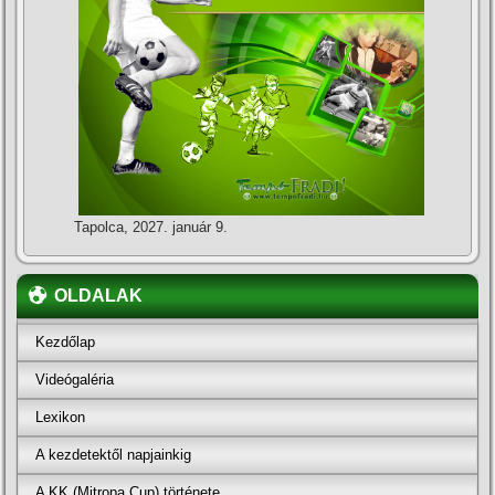
Tapolca, 2027. január 9.
OLDALAK
Kezdőlap
Videógaléria
Lexikon
A kezdetektől napjainkig
A KK (Mitropa Cup) története