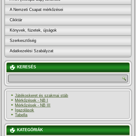
A Nemzeti Csapat mérkőzései
Cikktár
Könyvek, füzetek, újságok
Szerkesztőség
Adatkezelési Szabályzat
KERESÉS
Játékoskeret és szakmai stáb
Mérkőzések - NB I
Mérkőzések - NB III
Igazolások
Tabella
KATEGÓRIÁK