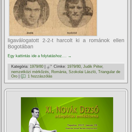
ligaválogatott 2-2-t harcolt ki a románok ellen
Bogotában
Egy kattintás ide a folytatáshoz....
→
Kategória:
1979/80
|
Címke:
1979/80
,
Judik Péter
,
nemzetközi mérkőzés
,
Románia
,
Szokolai László
,
Triangular de
Oro
|
1 hozzászólás