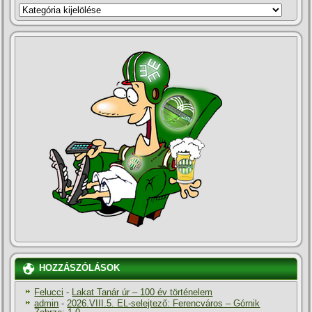
KATEGÓRIÁK
HOZZÁSZÓLÁSOK
Felucci
-
Lakat Tanár úr – 100 év történelem
admin
-
2026.VIII.5. EL-selejtező: Ferencváros – Górnik