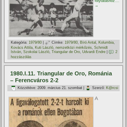
folytatáshoz....
→
Kategória:
1979/80
|
Címke:
1979/80
,
Bí­ró Antal
,
Kolumbia
,
Kovács Attila
,
Kuti László
,
nemzetközi mérkőzés
,
Schmidt
István
,
Szokolai László
,
Triangular de Oro
,
Udvardi Endre
|
2
hozzászólás
1980.I.11. Triangular de Oro, Románia
– Ferencváros 2-2
Közzétéve:
2009. március 21. szombat
|
Szerző:
K@rcsi
A