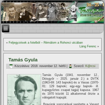
«
Feljegyzések a fotelból – Rémálom a Rohonci utcában
Láng Ferenc
»
Tamás Gyula
Közzétéve:
2018. november 12. hétfő
|
Szerző:
K@rcsi
Tamás Gyula (1941. november 12.,
Diósgyőr – 2025. január 2.) a DVTK
(1963-69: 143 bajnoki) és a Vasas (1970-
81: 129 bajnoki; egy-egy bajnok- ill.
kupagyőztes csapat tagja) kapusa. 1967
és 1970 között 11 alkalommal őrizte a
válogatott kapuját.
„Bravúrok sorozatával segí­tette a Vasast