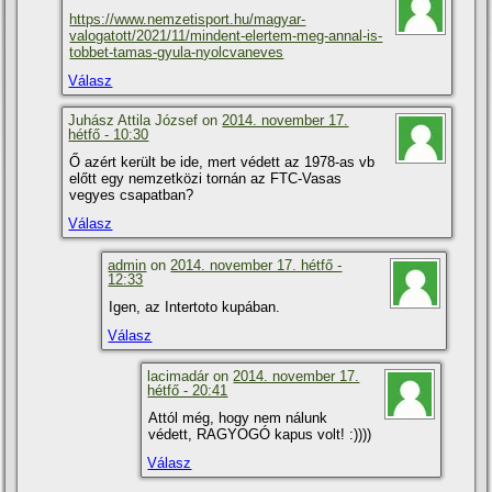
https://www.nemzetisport.hu/magyar-
valogatott/2021/11/mindent-elertem-meg-annal-is-
tobbet-tamas-gyula-nyolcvaneves
Válasz
Juhász Attila József on
2014. november 17.
hétfő - 10:30
Ő azért került be ide, mert védett az 1978-as vb
előtt egy nemzetközi tornán az FTC-Vasas
vegyes csapatban?
Válasz
admin
on
2014. november 17. hétfő -
12:33
Igen, az Intertoto kupában.
Válasz
lacimadár on
2014. november 17.
hétfő - 20:41
Attól még, hogy nem nálunk
védett, RAGYOGÓ kapus volt! :))))
Válasz