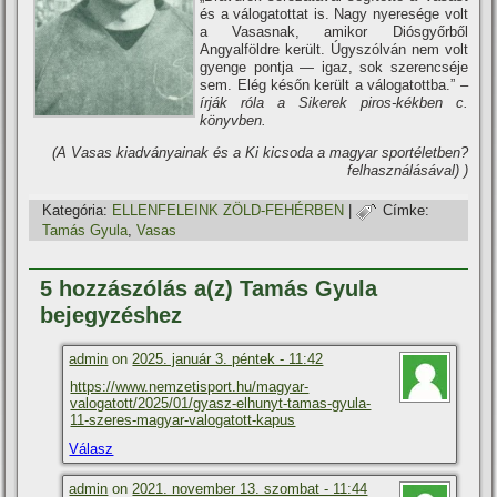
és a válogatottat is. Nagy nyeresége volt
a Vasasnak, amikor Diósgyőrből
Angyalföldre került. Úgyszólván nem volt
gyenge pontja — igaz, sok szerencséje
sem. Elég későn került a válogatottba.”
–
í­rják róla a Sikerek piros-kékben c.
könyvben.
(A Vasas kiadványainak és a Ki kicsoda a magyar sportéletben?
felhasználásával) )
Kategória:
ELLENFELEINK ZÖLD-FEHÉRBEN
|
Címke:
Tamás Gyula
,
Vasas
5 hozzászólás a(z) Tamás Gyula
bejegyzéshez
admin
on
2025. január 3. péntek - 11:42
https://www.nemzetisport.hu/magyar-
valogatott/2025/01/gyasz-elhunyt-tamas-gyula-
11-szeres-magyar-valogatott-kapus
Válasz
admin
on
2021. november 13. szombat - 11:44