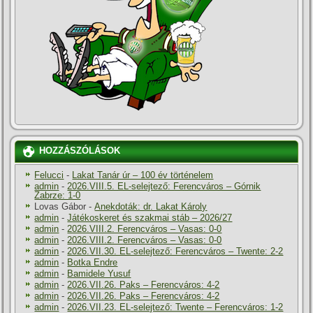
HOZZÁSZÓLÁSOK
Felucci
-
Lakat Tanár úr – 100 év történelem
admin
-
2026.VIII.5. EL-selejtező: Ferencváros – Górnik
Zabrze: 1-0
Lovas Gábor
-
Anekdoták: dr. Lakat Károly
admin
-
Játékoskeret és szakmai stáb – 2026/27
admin
-
2026.VIII.2. Ferencváros – Vasas: 0-0
admin
-
2026.VIII.2. Ferencváros – Vasas: 0-0
admin
-
2026.VII.30. EL-selejtező: Ferencváros – Twente: 2-2
admin
-
Botka Endre
admin
-
Bamidele Yusuf
admin
-
2026.VII.26. Paks – Ferencváros: 4-2
admin
-
2026.VII.26. Paks – Ferencváros: 4-2
admin
-
2026.VII.23. EL-selejtező: Twente – Ferencváros: 1-2