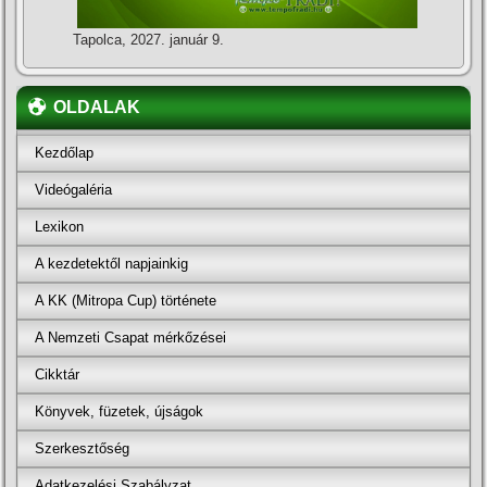
Tapolca, 2027. január 9.
OLDALAK
Kezdőlap
Videógaléria
Lexikon
A kezdetektől napjainkig
A KK (Mitropa Cup) története
A Nemzeti Csapat mérkőzései
Cikktár
Könyvek, füzetek, újságok
Szerkesztőség
Adatkezelési Szabályzat