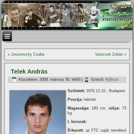
«
Jeszenszky Csaba
Vanicsek Zoltán
»
Telek András
Közzétéve:
2009. március 30. hétfő
|
Szerző:
K@rcsi
Született:
1970.12.10., Budapest
Posztja:
hátvéd
Magassága:
180 cm,
súlya:
73
kg
I. korszak:
Érkezett:
az FTC saját nevelésű