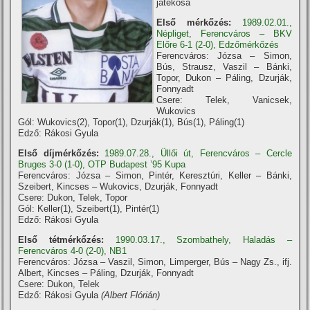
játékosa
Első mérkőzés:
1989.02.01.,
Népliget, Ferencváros – BKV
Előre 6-1 (2-0), Edzőmérkőzés
Ferencváros: Józsa – Simon,
Bús, Strausz, Vaszil – Bánki,
Topor, Dukon – Páling, Dzurják,
Fonnyadt
Csere: Telek, Vanicsek,
Wukovics
Gól: Wukovics(2), Topor(1), Dzurják(1), Bús(1), Páling(1)
Edző: Rákosi Gyula
Első díjmérkőzés:
1989.07.28., Üllői út, Ferencváros – Cercle
Bruges 3-0 (1-0), OTP Budapest ’95 Kupa
Ferencváros: Józsa – Simon, Pintér, Keresztúri, Keller – Bánki,
Szeibert, Kincses – Wukovics, Dzurják, Fonnyadt
Csere: Dukon, Telek, Topor
Gól: Keller(1), Szeibert(1), Pintér(1)
Edző: Rákosi Gyula
Első tétmérkőzés:
1990.03.17., Szombathely, Haladás –
Ferencváros 4-0 (2-0), NB1
Ferencváros: Józsa – Vaszil, Simon, Limperger, Bús – Nagy Zs., ifj.
Albert, Kincses – Páling, Dzurják, Fonnyadt
Csere: Dukon, Telek
Edző: Rákosi Gyula
(Albert Flórián)