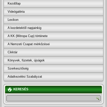
Kezdőlap
Videógaléria
Lexikon
A kezdetektől napjainkig
A KK (Mitropa Cup) története
A Nemzeti Csapat mérkőzései
Cikktár
Könyvek, füzetek, újságok
Szerkesztőség
Adatkezelési Szabályzat
KERESÉS