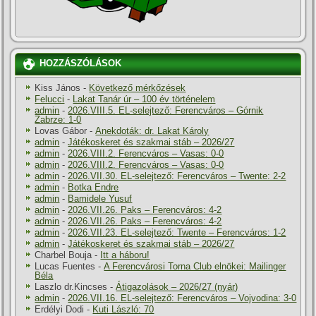
HOZZÁSZÓLÁSOK
Kiss János
-
Következő mérkőzések
Felucci
-
Lakat Tanár úr – 100 év történelem
admin
-
2026.VIII.5. EL-selejtező: Ferencváros – Górnik
Zabrze: 1-0
Lovas Gábor
-
Anekdoták: dr. Lakat Károly
admin
-
Játékoskeret és szakmai stáb – 2026/27
admin
-
2026.VIII.2. Ferencváros – Vasas: 0-0
admin
-
2026.VIII.2. Ferencváros – Vasas: 0-0
admin
-
2026.VII.30. EL-selejtező: Ferencváros – Twente: 2-2
admin
-
Botka Endre
admin
-
Bamidele Yusuf
admin
-
2026.VII.26. Paks – Ferencváros: 4-2
admin
-
2026.VII.26. Paks – Ferencváros: 4-2
admin
-
2026.VII.23. EL-selejtező: Twente – Ferencváros: 1-2
admin
-
Játékoskeret és szakmai stáb – 2026/27
Charbel Bouja
-
Itt a háboru!
Lucas Fuentes
-
A Ferencvárosi Torna Club elnökei: Mailinger
Béla
Laszlo dr.Kincses
-
Átigazolások – 2026/27 (nyár)
admin
-
2026.VII.16. EL-selejtező: Ferencváros – Vojvodina: 3-0
Erdélyi Dodi
-
Kuti László: 70