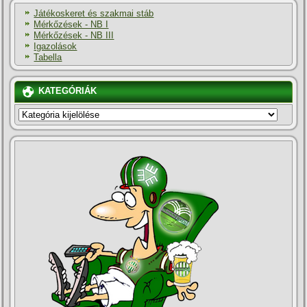
Játékoskeret és szakmai stáb
Mérkőzések - NB I
Mérkőzések - NB III
Igazolások
Tabella
KATEGÓRIÁK
KATEGÓRIÁK