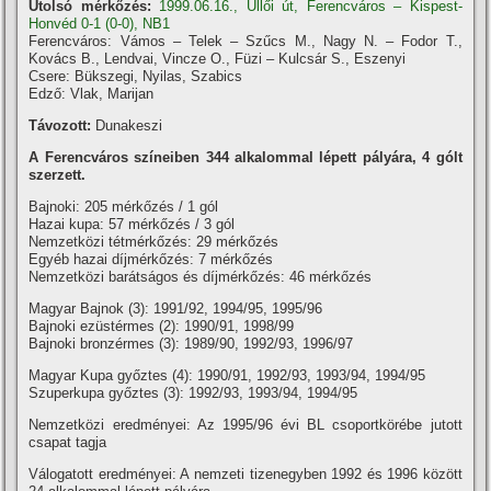
Utolsó mérkőzés:
1999.06.16., Üllői út, Ferencváros – Kispest-
Honvéd 0-1 (0-0), NB1
Ferencváros: Vámos – Telek – Szűcs M., Nagy N. – Fodor T.,
Kovács B., Lendvai, Vincze O., Füzi – Kulcsár S., Eszenyi
Csere: Bükszegi, Nyilas, Szabics
Edző: Vlak, Marijan
Távozott:
Dunakeszi
A Ferencváros szí­neiben 344 alkalommal lépett pályára, 4 gólt
szerzett.
Bajnoki: 205 mérkőzés / 1 gól
Hazai kupa: 57 mérkőzés / 3 gól
Nemzetközi tétmérkőzés: 29 mérkőzés
Egyéb hazai dí­jmérkőzés: 7 mérkőzés
Nemzetközi barátságos és dí­jmérkőzés: 46 mérkőzés
Magyar Bajnok (3): 1991/92, 1994/95, 1995/96
Bajnoki ezüstérmes (2): 1990/91, 1998/99
Bajnoki bronzérmes (3): 1989/90, 1992/93, 1996/97
Magyar Kupa győztes (4): 1990/91, 1992/93, 1993/94, 1994/95
Szuperkupa győztes (3): 1992/93, 1993/94, 1994/95
Nemzetközi eredményei: Az 1995/96 évi BL csoportkörébe jutott
csapat tagja
Válogatott eredményei: A nemzeti tizenegyben 1992 és 1996 között