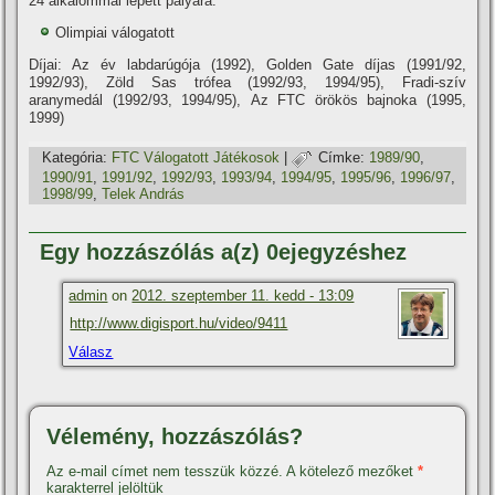
24 alkalommal lépett pályára.
Olimpiai válogatott
Dí­jai: Az év labdarúgója (1992), Golden Gate dí­jas (1991/92,
1992/93), Zöld Sas trófea (1992/93, 1994/95), Fradi-szí­v
aranymedál (1992/93, 1994/95), Az FTC örökös bajnoka (1995,
1999)
Kategória:
FTC Válogatott Játékosok
|
Címke:
1989/90
,
1990/91
,
1991/92
,
1992/93
,
1993/94
,
1994/95
,
1995/96
,
1996/97
,
1998/99
,
Telek András
Egy hozzászólás a(z) 0ejegyzéshez
admin
on
2012. szeptember 11. kedd - 13:09
http://www.digisport.hu/video/9411
Válasz
Vélemény, hozzászólás?
Az e-mail címet nem tesszük közzé.
A kötelező mezőket
*
karakterrel jelöltük