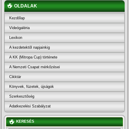
OLDALAK
Kezdőlap
Videógaléria
Lexikon
A kezdetektől napjainkig
A KK (Mitropa Cup) története
A Nemzeti Csapat mérkőzései
Cikktár
Könyvek, füzetek, újságok
Szerkesztőség
Adatkezelési Szabályzat
KERESÉS