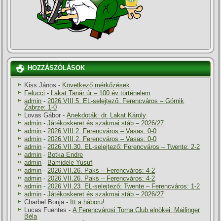
HOZZÁSZÓLÁSOK
Kiss János
-
Következő mérkőzések
Felucci
-
Lakat Tanár úr – 100 év történelem
admin
-
2026.VIII.5. EL-selejtező: Ferencváros – Górnik
Zabrze: 1-0
Lovas Gábor
-
Anekdoták: dr. Lakat Károly
admin
-
Játékoskeret és szakmai stáb – 2026/27
admin
-
2026.VIII.2. Ferencváros – Vasas: 0-0
admin
-
2026.VIII.2. Ferencváros – Vasas: 0-0
admin
-
2026.VII.30. EL-selejtező: Ferencváros – Twente: 2-2
admin
-
Botka Endre
admin
-
Bamidele Yusuf
admin
-
2026.VII.26. Paks – Ferencváros: 4-2
admin
-
2026.VII.26. Paks – Ferencváros: 4-2
admin
-
2026.VII.23. EL-selejtező: Twente – Ferencváros: 1-2
admin
-
Játékoskeret és szakmai stáb – 2026/27
Charbel Bouja
-
Itt a háboru!
Lucas Fuentes
-
A Ferencvárosi Torna Club elnökei: Mailinger
Béla