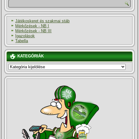
Játékoskeret és szakmai stáb
Mérkőzések - NB I
Mérkőzések - NB III
Igazolások
Tabella
KATEGÓRIÁK
KATEGÓRIÁK