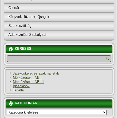
Cikktár
Könyvek, füzetek, újságok
Szerkesztőség
Adatkezelési Szabályzat
KERESÉS
Játékoskeret és szakmai stáb
Mérkőzések - NB I
Mérkőzések - NB III
Igazolások
Tabella
KATEGÓRIÁK
KATEGÓRIÁK