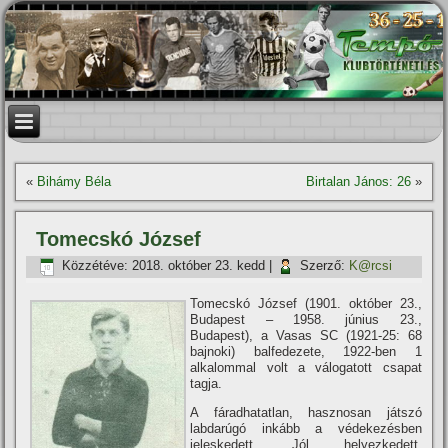
«
Bihámy Béla
Birtalan János: 26
»
Tomecskó József
Közzétéve:
2018. október 23. kedd
|
Szerző:
K@rcsi
Tomecskó József (1901. október 23.,
Budapest – 1958. június 23.,
Budapest), a Vasas SC (1921-25: 68
bajnoki) balfedezete, 1922-ben 1
alkalommal volt a válogatott csapat
tagja.
A fáradhatatlan, hasznosan játszó
labdarúgó inkább a védekezésben
jeleskedett. Jól helyezkedett,