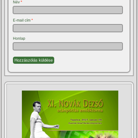
Név
*
E-mail cím
*
Honlap