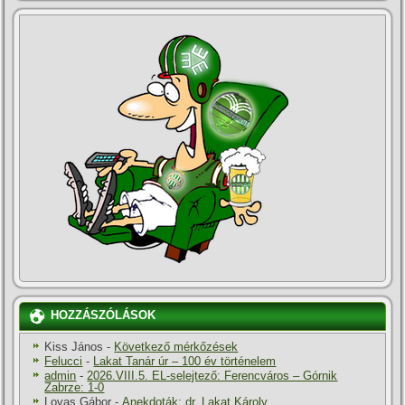
HOZZÁSZÓLÁSOK
Kiss János
-
Következő mérkőzések
Felucci
-
Lakat Tanár úr – 100 év történelem
admin
-
2026.VIII.5. EL-selejtező: Ferencváros – Górnik
Zabrze: 1-0
Lovas Gábor
-
Anekdoták: dr. Lakat Károly