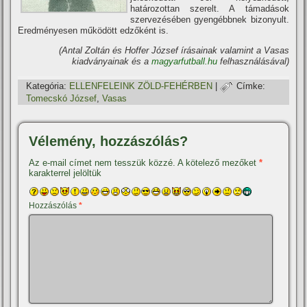
határozottan szerelt. A támadások
szervezésében gyengébbnek bizonyult.
Eredményesen működött edzőként is.
(Antal Zoltán és Hoffer József í­rásainak valamint a Vasas
kiadványainak és a
magyarfutball.hu
felhasználásával)
Kategória:
ELLENFELEINK ZÖLD-FEHÉRBEN
|
Címke:
Tomecskó József
,
Vasas
Vélemény, hozzászólás?
Az e-mail címet nem tesszük közzé.
A kötelező mezőket
*
karakterrel jelöltük
Hozzászólás
*