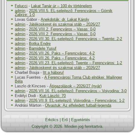
Felucci
-
Lakat Tanár úr – 100 év történelem
admin
-
2026.VIII.5. EL-selejtező: Ferencváros – Górnik
Zabrze: 1-0
Lovas Gábor
-
Anekdoták: dr. Lakat Károly
admin
-
Játékoskeret és szakmai stáb – 2026/27
admin
-
2026.VIII.2. Ferencváros – Vasas: 0-0
admin
-
2026.VIII.2. Ferencváros – Vasas: 0-0
admin
-
2026.VII.30. EL-selejtező: Ferencváros – Twente: 2-2
admin
-
Botka Endre
admin
-
Bamidele Yusuf
admin
-
2026.VII.26. Paks – Ferencváros: 4-2
admin
-
2026.VII.26. Paks – Ferencváros: 4-2
admin
-
2026.VII.23. EL-selejtező: Twente – Ferencváros: 1-2
admin
-
Játékoskeret és szakmai stáb – 2026/27
Charbel Bouja
-
Itt a háboru!
Lucas Fuentes
-
A Ferencvárosi Torna Club elnökei: Mailinger
Béla
Laszlo dr.Kincses
-
Átigazolások – 2026/27 (nyár)
admin
-
2026.VII.16. EL-selejtező: Ferencváros – Vojvodina: 3-0
Erdélyi Dodi
-
Kuti László: 70
admin
-
2026.VII.9. EL-selejtező: Vojvodina – Ferencváros: 1-2
Andrási Márton
-
Olvastuk: Az elfeledett futball-legenda
Erkölcs
|
Erő
|
Egyetértés
Copyright © 2026. Minden jog fenntartva.