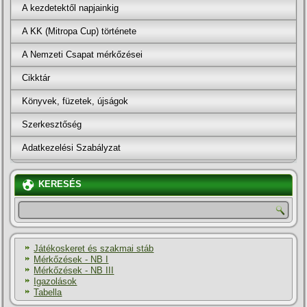
A kezdetektől napjainkig
A KK (Mitropa Cup) története
A Nemzeti Csapat mérkőzései
Cikktár
Könyvek, füzetek, újságok
Szerkesztőség
Adatkezelési Szabályzat
KERESÉS
Játékoskeret és szakmai stáb
Mérkőzések - NB I
Mérkőzések - NB III
Igazolások
Tabella