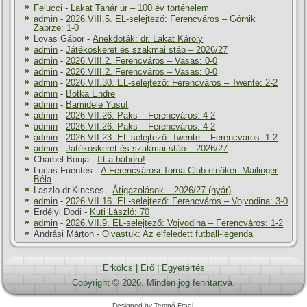
Felucci
-
Lakat Tanár úr – 100 év történelem
admin
-
2026.VIII.5. EL-selejtező: Ferencváros – Górnik
Zabrze: 1-0
Lovas Gábor
-
Anekdoták: dr. Lakat Károly
admin
-
Játékoskeret és szakmai stáb – 2026/27
admin
-
2026.VIII.2. Ferencváros – Vasas: 0-0
admin
-
2026.VIII.2. Ferencváros – Vasas: 0-0
admin
-
2026.VII.30. EL-selejtező: Ferencváros – Twente: 2-2
admin
-
Botka Endre
admin
-
Bamidele Yusuf
admin
-
2026.VII.26. Paks – Ferencváros: 4-2
admin
-
2026.VII.26. Paks – Ferencváros: 4-2
admin
-
2026.VII.23. EL-selejtező: Twente – Ferencváros: 1-2
admin
-
Játékoskeret és szakmai stáb – 2026/27
Charbel Bouja
-
Itt a háboru!
Lucas Fuentes
-
A Ferencvárosi Torna Club elnökei: Mailinger
Béla
Laszlo dr.Kincses
-
Átigazolások – 2026/27 (nyár)
admin
-
2026.VII.16. EL-selejtező: Ferencváros – Vojvodina: 3-0
Erdélyi Dodi
-
Kuti László: 70
admin
-
2026.VII.9. EL-selejtező: Vojvodina – Ferencváros: 1-2
Andrási Márton
-
Olvastuk: Az elfeledett futball-legenda
Erkölcs
|
Erő
|
Egyetértés
Copyright © 2026. Minden jog fenntartva.
Designed by Tempó Fradi.