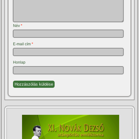
Név
*
E-mail cím
*
Honlap