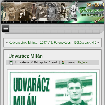
«
Kedvenceink: Miriuta
1997.V.3. Ferencváros – Békéscsaba 4-0
»
Udvarácz Milán
Közzétéve:
2009. április 7. kedd
|
Szerző:
K@rcsi