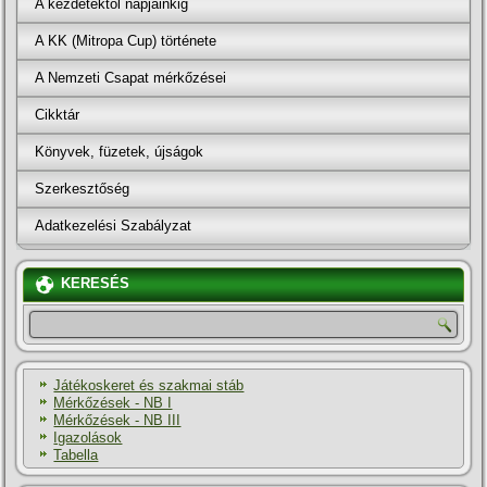
A kezdetektől napjainkig
A KK (Mitropa Cup) története
A Nemzeti Csapat mérkőzései
Cikktár
Könyvek, füzetek, újságok
Szerkesztőség
Adatkezelési Szabályzat
KERESÉS
Játékoskeret és szakmai stáb
Mérkőzések - NB I
Mérkőzések - NB III
Igazolások
Tabella