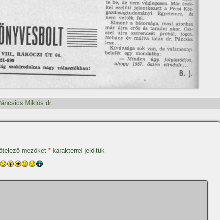
áncsics Miklós dr.
ötelező mezőket
*
karakterrel jelöltük