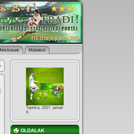
Mérkőzések
Múltidéző
»
Tapolca, 2027. január
9.
OLDALAK