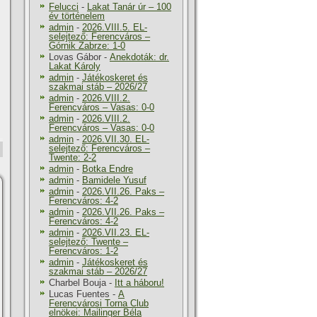
Felucci
-
Lakat Tanár úr – 100
év történelem
admin
-
2026.VIII.5. EL-
selejtező: Ferencváros –
Górnik Zabrze: 1-0
Lovas Gábor
-
Anekdoták: dr.
Lakat Károly
admin
-
Játékoskeret és
szakmai stáb – 2026/27
admin
-
2026.VIII.2.
Ferencváros – Vasas: 0-0
admin
-
2026.VIII.2.
Ferencváros – Vasas: 0-0
admin
-
2026.VII.30. EL-
selejtező: Ferencváros –
Twente: 2-2
admin
-
Botka Endre
admin
-
Bamidele Yusuf
admin
-
2026.VII.26. Paks –
Ferencváros: 4-2
admin
-
2026.VII.26. Paks –
Ferencváros: 4-2
admin
-
2026.VII.23. EL-
selejtező: Twente –
Ferencváros: 1-2
admin
-
Játékoskeret és
szakmai stáb – 2026/27
Charbel Bouja
-
Itt a háboru!
Lucas Fuentes
-
A
Ferencvárosi Torna Club
elnökei: Mailinger Béla