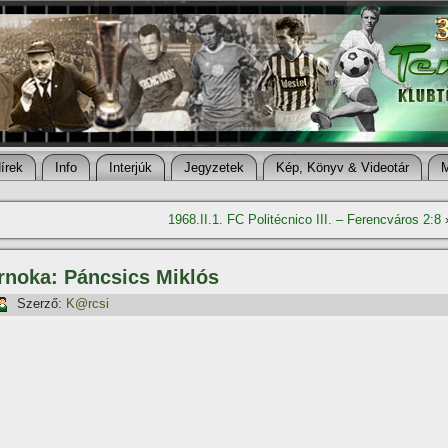
í­rek
Info
Interjúk
Jegyzetek
Kép, Könyv & Videotár
1968.II.1. FC Politécnico III. – Ferencváros 2:8
rnoka: Páncsics Miklós
Szerző:
K@rcsi