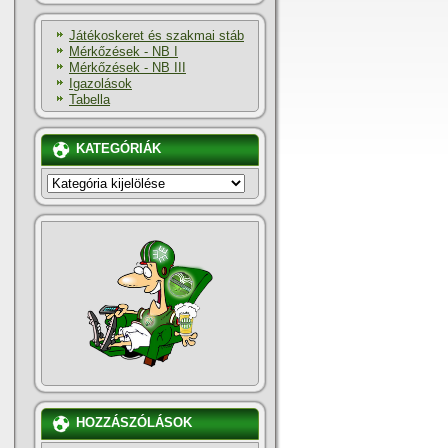
Játékoskeret és szakmai stáb
Mérkőzések - NB I
Mérkőzések - NB III
Igazolások
Tabella
KATEGÓRIÁK
KATEGÓRIÁK
HOZZÁSZÓLÁSOK