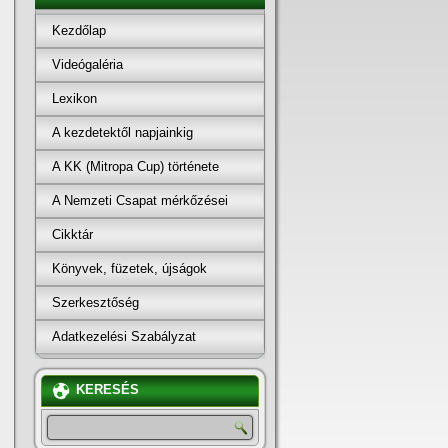
Kezdőlap
Videógaléria
Lexikon
A kezdetektől napjainkig
A KK (Mitropa Cup) története
A Nemzeti Csapat mérkőzései
Cikktár
Könyvek, füzetek, újságok
Szerkesztőség
Adatkezelési Szabályzat
KERESÉS