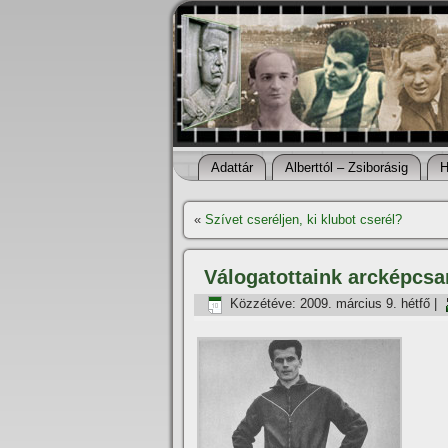
Adattár
Alberttól – Zsiborásig
H
«
Szí­vet cseréljen, ki klubot cserél?
Válogatottaink arcképcsa
Közzétéve:
2009. március 9. hétfő
|