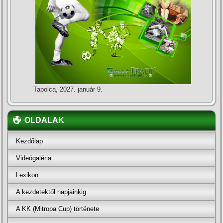
Tapolca, 2027. január 9.
OLDALAK
Kezdőlap
Videógaléria
Lexikon
A kezdetektől napjainkig
A KK (Mitropa Cup) története