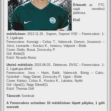
Érkezett:
az FTC
saját nevelésű
játékosa
Első
mérkőzésen:
2013.11.20., Sopron, Soproni VSE – Ferencváros: 1-
3, Ligakupa
Ferencváros: Kunsági – Csilus T., Valencsik, Gerson, Jovanovic –
Józsi, Leonardo – Kovács K., Ionescu, Valpoort – Böde
Csere: Diallo, Busai, Zsivoczky P.
Gól: Böde(3)
Edző: Ricardo Moniz
Utolsó mérkőzés:
2015.06.03., Debrecen, DVSC – Ferencváros: 1-
2, Ligakupa-döntő
Ferencváros: Jova – Haris, Batik, Valencsik, Bönig – Cukic,
Gyömbér – Nagy Dániel, Zsivoczky P., Ugrai – Böde
Csere: Kárász, Csilus Á., Kovács K., Lakatos, Nyéki
Gól: Ugrai(1), Nagy Dániel(1)
Edző: Thomas Doll
Távozott:
Soroksár
A Ferencváros szí­neiben 10 mérkőzésen lépett pályára, 1 gólt
szerzett.