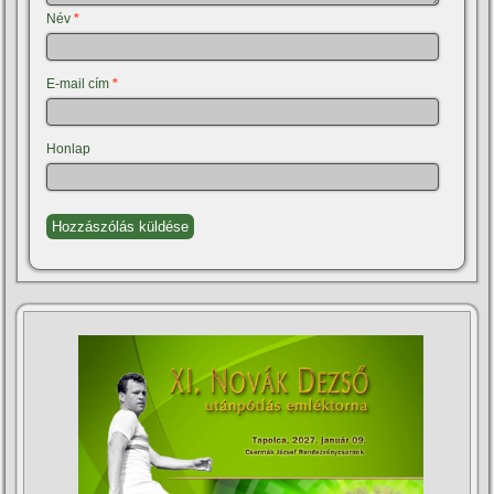
Név
*
E-mail cím
*
Honlap