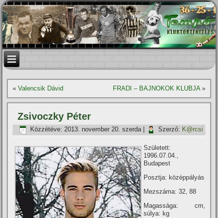
«
Valencsik Dávid
FRADI – BAJNOKOK KLUBJA
»
Zsivoczky Péter
Közzétéve:
2013. november 20. szerda
|
Szerző:
K@rcsi
Született:
1996.07.04.,
Budapest
Posztja: középpályás
Mezszáma: 32, 88
Magassága: cm,
súlya: kg