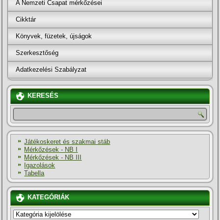
A Nemzeti Csapat mérkőzései
Cikktár
Könyvek, füzetek, újságok
Szerkesztőség
Adatkezelési Szabályzat
KERESÉS
Játékoskeret és szakmai stáb
Mérkőzések - NB I
Mérkőzések - NB III
Igazolások
Tabella
KATEGÓRIÁK
KATEGÓRIÁK