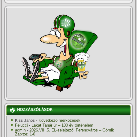
HOZZÁSZÓLÁSOK
Kiss János
-
Következő mérkőzések
Felucci
-
Lakat Tanár úr – 100 év történelem
admin
-
2026.VIII.5. EL-selejtező: Ferencváros – Górnik
Zabrze: 1-0