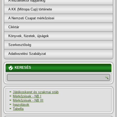
A kezdetektől napjainkig
A KK (Mitropa Cup) története
A Nemzeti Csapat mérkőzései
Cikktár
Könyvek, füzetek, újságok
Szerkesztőség
Adatkezelési Szabályzat
KERESÉS
Játékoskeret és szakmai stáb
Mérkőzések - NB I
Mérkőzések - NB III
Igazolások
Tabella