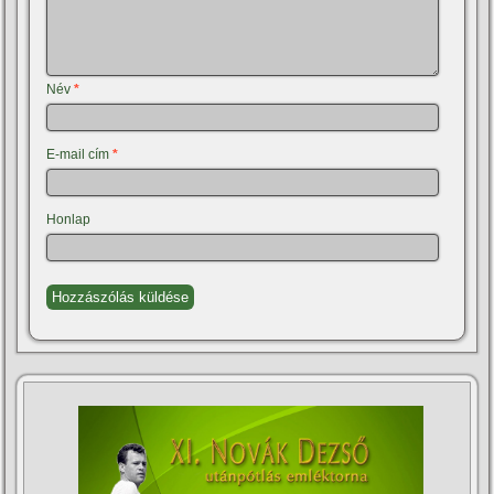
Név
*
E-mail cím
*
Honlap