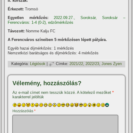
II. korszak:
Érkezett:
Tromsö
Egyetlen mérkőzés:
2022.09.27., Soroksár, Soroksár –
Ferencváros: 1-4 (0-2), edzőmérkőzés
Távozott:
Nomme Kalju FC
A Ferencváros szí­neiben 5 mérkőzésen lépett pályára.
Egyéb hazai dí­jmérkőzés: 1 mérkőzés
Nemzetközi barátságos és dí­jmérkőzés: 4 mérkőzés
Kategória:
Légiósok
|
Címke:
2021/22
,
2022/23
,
Jones Zyen
Vélemény, hozzászólás?
Az e-mail címet nem tesszük közzé.
A kötelező mezőket
*
karakterrel jelöltük
Hozzászólás
*