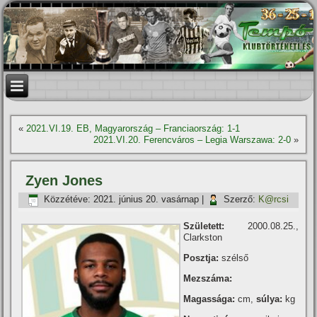
«
2021.VI.19. EB, Magyarország – Franciaország: 1-1
2021.VI.20. Ferencváros – Legia Warszawa: 2-0
»
Zyen Jones
Közzétéve:
2021. június 20. vasárnap
|
Szerző:
K@rcsi
Született:
2000.08.25.,
Clarkston
Posztja:
szélső
Mezszáma:
Magassága:
cm,
súlya:
kg