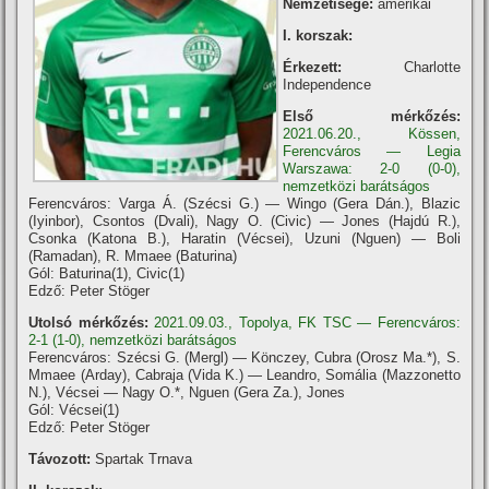
Nemzetisége:
amerikai
I. korszak:
Érkezett:
Charlotte
Independence
Első mérkőzés:
2021.06.20., Kössen,
Ferencváros — Legia
Warszawa: 2-0 (0-0),
nemzetközi barátságos
Ferencváros: Varga Á. (Szécsi G.) — Wingo (Gera Dán.), Blazic
(Iyinbor), Csontos (Dvali), Nagy O. (Civic) — Jones (Hajdú R.),
Csonka (Katona B.), Haratin (Vécsei), Uzuni (Nguen) — Boli
(Ramadan), R. Mmaee (Baturina)
Gól: Baturina(1), Civic(1)
Edző: Peter Stöger
Utolsó mérkőzés:
2021.09.03., Topolya, FK TSC — Ferencváros:
2-1 (1-0), nemzetközi barátságos
Ferencváros: Szécsi G. (Mergl) — Könczey, Cubra (Orosz Ma.*), S.
Mmaee (Arday), Cabraja (Vida K.) — Leandro, Somália (Mazzonetto
N.), Vécsei — Nagy O.*, Nguen (Gera Za.), Jones
Gól: Vécsei(1)
Edző: Peter Stöger
Távozott:
Spartak Trnava