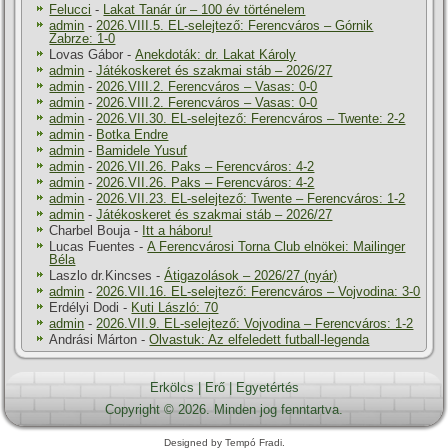
Felucci
-
Lakat Tanár úr – 100 év történelem
admin
-
2026.VIII.5. EL-selejtező: Ferencváros – Górnik
Zabrze: 1-0
Lovas Gábor
-
Anekdoták: dr. Lakat Károly
admin
-
Játékoskeret és szakmai stáb – 2026/27
admin
-
2026.VIII.2. Ferencváros – Vasas: 0-0
admin
-
2026.VIII.2. Ferencváros – Vasas: 0-0
admin
-
2026.VII.30. EL-selejtező: Ferencváros – Twente: 2-2
admin
-
Botka Endre
admin
-
Bamidele Yusuf
admin
-
2026.VII.26. Paks – Ferencváros: 4-2
admin
-
2026.VII.26. Paks – Ferencváros: 4-2
admin
-
2026.VII.23. EL-selejtező: Twente – Ferencváros: 1-2
admin
-
Játékoskeret és szakmai stáb – 2026/27
Charbel Bouja
-
Itt a háboru!
Lucas Fuentes
-
A Ferencvárosi Torna Club elnökei: Mailinger
Béla
Laszlo dr.Kincses
-
Átigazolások – 2026/27 (nyár)
admin
-
2026.VII.16. EL-selejtező: Ferencváros – Vojvodina: 3-0
Erdélyi Dodi
-
Kuti László: 70
admin
-
2026.VII.9. EL-selejtező: Vojvodina – Ferencváros: 1-2
Andrási Márton
-
Olvastuk: Az elfeledett futball-legenda
Erkölcs
|
Erő
|
Egyetértés
Copyright © 2026. Minden jog fenntartva.
Designed by Tempó Fradi.