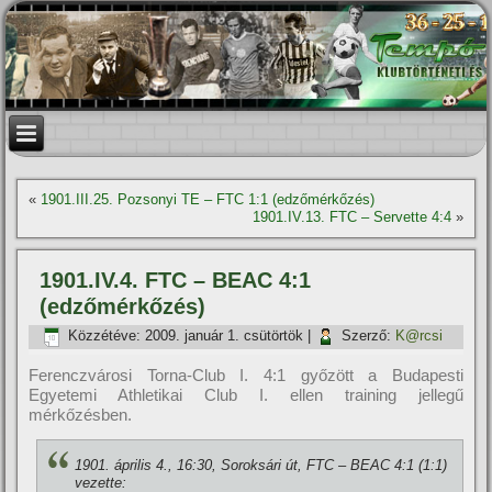
«
1901.III.25. Pozsonyi TE – FTC 1:1 (edzőmérkőzés)
1901.IV.13. FTC – Servette 4:4
»
1901.IV.4. FTC – BEAC 4:1
(edzőmérkőzés)
Közzétéve:
2009. január 1. csütörtök
|
Szerző:
K@rcsi
Ferenczvárosi Torna-Club I. 4:1 győzött a Budapesti
Egyetemi Athletikai Club I. ellen training jellegű
mérkőzésben.
1901. április 4., 16:30, Soroksári út, FTC – BEAC 4:1 (1:1)
vezette: