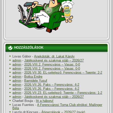
HOZZÁSZÓLÁSOK
Lovas Gábor
-
Anekdoták: dr. Lakat Károly
admin
-
Játékoskeret és szakmai stáb – 2026/27
admin
-
2026.VIII.2. Ferencváros – Vasas: 0-0
admin
-
2026.VIII.2. Ferencváros – Vasas: 0-0
admin
-
2026.VII.30. EL-selejtező: Ferencváros – Twente: 2-2
admin
-
Botka Endre
admin
-
Bamidele Yusuf
admin
-
2026.VII.26. Paks – Ferencváros: 4-2
admin
-
2026.VII.26. Paks – Ferencváros: 4-2
admin
-
2026.VII.23. EL-selejtező: Twente – Ferencváros: 1-2
admin
-
Játékoskeret és szakmai stáb – 2026/27
Charbel Bouja
-
Itt a háboru!
Lucas Fuentes
-
A Ferencvárosi Torna Club elnökei: Mailinger
Béla
Laszlo dr.Kincses
-
Átigazolások – 2026/27 (nyár)