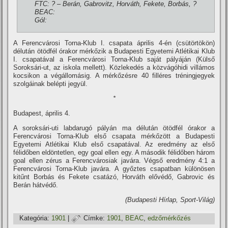
FTC: ? – Berán, Gabrovitz, Horváth, Fekete, Borbás, ?
BEAC:
Gól:
A Ferencvárosi Torna-Klub I. csapata április 4-én (csütörtökön)
délután ötödfél órakor mérkőzik a Budapesti Egyetemi Atlétikai Klub
I. csapatával a Ferencvárosi Torna-Klub saját pályáján (Külső
Soroksári-ut, az iskola mellett). Közlekedés a közvágóhidi villámos
kocsikon a végállomásig. A mérkőzésre 40 filléres tréningjegyek
szolgáinak belépti jegyül.
*
Budapest, április 4.
A soroksári-uti labdarugó pályán ma délután ötödfél órakor a
Ferencvárosi Torna-Klub első csapata mérkőzött a Budapesti
Egyetemi Atlétikai Klub első csapatával. Az eredmény az első
félidőben eldöntetlen, egy goal ellen egy. A második félidőben három
goal ellen zérus a Ferencvárosiak javára. Végső eredmény 4:1 a
Ferencvárosi Torna-Klub javára. A győztes csapatban különösen
kitűnt Borbás és Fekete csatázó, Horváth elővédő, Gabrovic és
Berán hátvédő.
(Budapesti Hí­rlap, Sport-Világ)
Kategória:
1901
|
Címke:
1901
,
BEAC
,
edzőmérkőzés