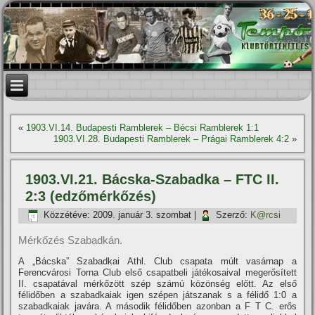
«
1903.VI.14. Budapesti Ramblerek – Bécsi Ramblerek 1:1
1903.VI.28. Budapesti Ramblerek – Prágai Ramblerek 4:2
»
1903.VI.21. Bácska-Szabadka – FTC II.
2:3 (edzőmérkőzés)
Közzétéve:
2009. január 3. szombat
|
Szerző:
K@rcsi
Mérkőzés Szabadkán.
A „Bácska” Szabadkai Athl. Club csapata múlt vasárnap a
Ferencvárosi Torna Club első csapatbeli játékosaival megerősí­tett
II. csapatával mérkőzött szép számú közönség előtt. Az első
félidőben a szabadkaiak igen szépen játszanak s a félidő 1:0 a
szabadkaiak javára. A második félidőben azonban a F T C. erős