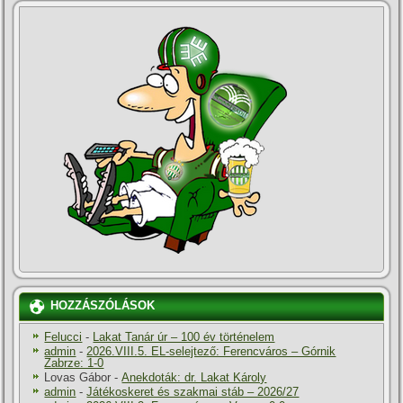
HOZZÁSZÓLÁSOK
Felucci
-
Lakat Tanár úr – 100 év történelem
admin
-
2026.VIII.5. EL-selejtező: Ferencváros – Górnik
Zabrze: 1-0
Lovas Gábor
-
Anekdoták: dr. Lakat Károly
admin
-
Játékoskeret és szakmai stáb – 2026/27