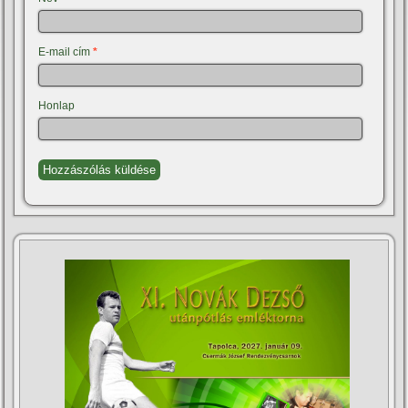
E-mail cím
*
Honlap