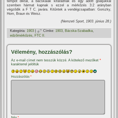
tempót diktál, a bácskaiak kifáradnak és egy adott goaljukkal
szemben hármat kapnak s ezzel a mérkőzés 3:2 arányban
végződik a F T C. javára. Kitűntek a vendégcsapatban: Gorszky,
Horn, Braun és Weisz.
(Nemzeti Sport, 1903. június 28.)
Kategória:
1903
|
Címke:
1903
,
Bácska-Szabadka
,
edzőmérkőzés
,
FTC II.
Vélemény, hozzászólás?
Az e-mail címet nem tesszük közzé.
A kötelező mezőket
*
karakterrel jelöltük
Hozzászólás
*
Név
*