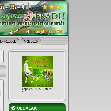
Mérkőzések
Múltidéző
Tapolca, 2027. január
9.
OLDALAK