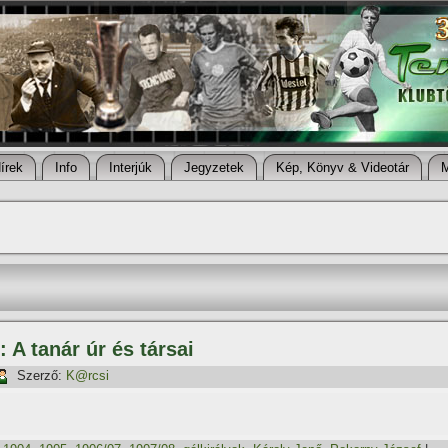
í­rek
Info
Interjúk
Jegyzetek
Kép, Könyv & Videotár
 A tanár úr és társai
Szerző:
K@rcsi