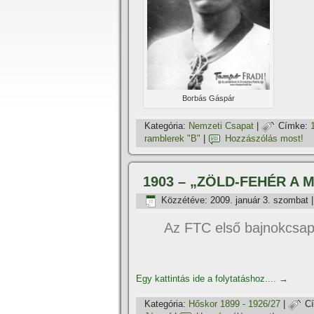
Borbás Gáspár
Kategória:
Nemzeti Csapat
|
Címke:
ramblerek "B"
|
Hozzászólás most!
1903 – „ZÖLD-FEHÉR A MI 
Közzétéve:
2009. január 3. szombat
Az FTC első bajnokcsap
Egy kattintás ide a folytatáshoz....
→
Kategória:
Hőskor 1899 - 1926/27
|
C