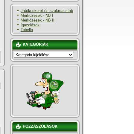
Játékoskeret és szakmai stáb
Mérkőzések - NB I
Mérkőzések - NB III
Igazolások
Tabella
KATEGÓRIÁK
KATEGÓRIÁK
HOZZÁSZÓLÁSOK