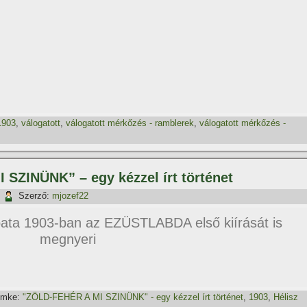
1903
,
válogatott
,
válogatott mérkőzés - ramblerek
,
válogatott mérkőzés -
SZINÜNK” – egy kézzel í­rt történet
|
Szerző:
mjozef22
ata 1903-ban az EZÜSTLABDA első kií­rását is
megnyeri
ímke:
"ZÖLD-FEHÉR A MI SZINÜNK" - egy kézzel í­rt történet
,
1903
,
Hélisz