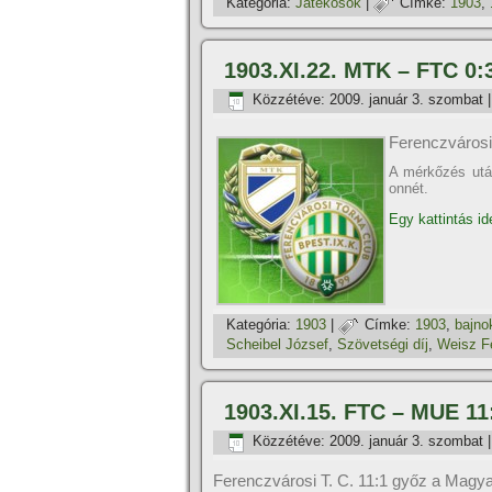
Kategória:
Játékosok
|
Címke:
1903
,
1903.XI.22. MTK – FTC 0:
Közzétéve:
2009. január 3. szombat
Ferenczvárosi
A mérkőzés után
onnét.
Egy kattintás id
Kategória:
1903
|
Címke:
1903
,
bajno
Scheibel József
,
Szövetségi dí­j
,
Weisz F
1903.XI.15. FTC – MUE 11
Közzétéve:
2009. január 3. szombat
Ferenczvárosi T. C. 11:1 győz a Magya