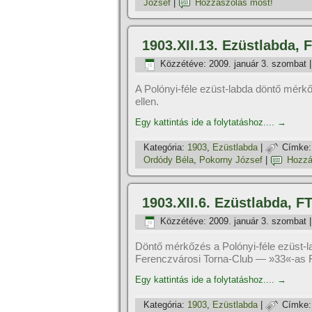
József
|
Hozzászólás most!
1903.XII.13. Ezüstlabda, 
Közzétéve:
2009. január 3. szombat
A Polónyi-féle ezüst-labda döntő mér
ellen.
Egy kattintás ide a folytatáshoz....
→
Kategória:
1903
,
Ezüstlabda
|
Címke:
Ordódy Béla
,
Pokorny József
|
Hozzá
1903.XII.6. Ezüstlabda, F
Közzétéve:
2009. január 3. szombat
Döntő mérkőzés a Polónyi-féle ezüst-l
Ferenczvárosi Torna-Club — »33«-as Fo
Egy kattintás ide a folytatáshoz....
→
Kategória:
1903
,
Ezüstlabda
|
Címke: