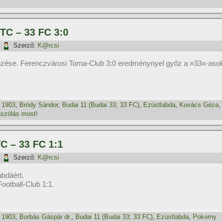
FTC – 33 FC 3:0
|
Szerző:
K@rcsi
kőzése. Ferenczvárosi Torna-Club 3:0 eredménynyel győz a »33«-aso
1903
,
Bródy Sándor
,
Budai 11 (Budai 33; 33 FC)
,
Ezüstlabda
,
Kovács Géza
,
szólás most!
TC – 33 FC 1:1
|
Szerző:
K@rcsi
abdáért.
otball-Club 1:1.
1903
,
Borbás Gáspár dr.
,
Budai 11 (Budai 33; 33 FC)
,
Ezüstlabda
,
Pokorny