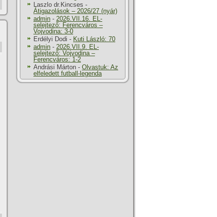
Laszlo dr.Kincses
-
Átigazolások – 2026/27 (nyár)
admin
-
2026.VII.16. EL-
selejtező: Ferencváros –
Vojvodina: 3-0
Erdélyi Dodi
-
Kuti László: 70
admin
-
2026.VII.9. EL-
selejtező: Vojvodina –
Ferencváros: 1-2
Andrási Márton
-
Olvastuk: Az
elfeledett futball-legenda