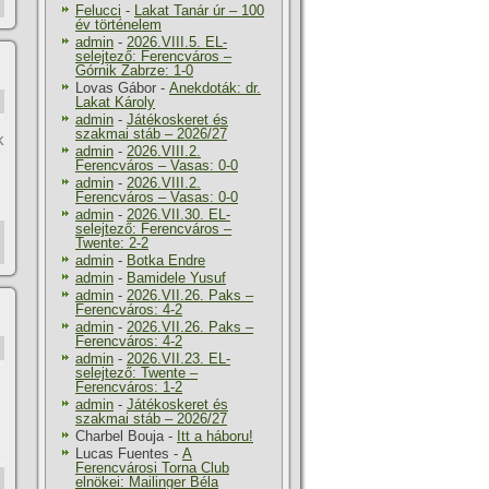
Felucci
-
Lakat Tanár úr – 100
év történelem
admin
-
2026.VIII.5. EL-
selejtező: Ferencváros –
Górnik Zabrze: 1-0
Lovas Gábor
-
Anekdoták: dr.
Lakat Károly
admin
-
Játékoskeret és
szakmai stáb – 2026/27
k
admin
-
2026.VIII.2.
Ferencváros – Vasas: 0-0
admin
-
2026.VIII.2.
Ferencváros – Vasas: 0-0
admin
-
2026.VII.30. EL-
selejtező: Ferencváros –
Twente: 2-2
admin
-
Botka Endre
admin
-
Bamidele Yusuf
admin
-
2026.VII.26. Paks –
Ferencváros: 4-2
admin
-
2026.VII.26. Paks –
Ferencváros: 4-2
admin
-
2026.VII.23. EL-
selejtező: Twente –
Ferencváros: 1-2
admin
-
Játékoskeret és
szakmai stáb – 2026/27
Charbel Bouja
-
Itt a háboru!
Lucas Fuentes
-
A
Ferencvárosi Torna Club
elnökei: Mailinger Béla