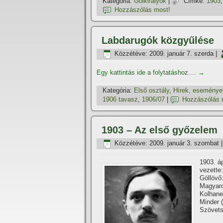
Kategória:
Gólkirályok
|
Címke:
1903
Hozzászólás most!
Labdarugók közgyűlése
Közzétéve:
2009. január 7. szerda
|
Egy kattintás ide a folytatáshoz....
→
Kategória:
Első osztály
,
Hí­rek, eseménye
1906 tavasz
,
1906/07
|
Hozzászólás 
1903 – Az első győzelem
Közzétéve:
2009. január 3. szombat
1903. áp
vezette
Góllövő
Magyar
Kolhan
Minder 
Szövets