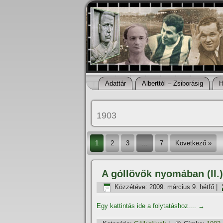
Adattár
Alberttól – Zsiborásig
H
1903
1
2
3
…
7
Következő »
A góllövők nyomában (II.):
Közzétéve:
2009. március 9. hétfő
|
Egy kattintás ide a folytatáshoz....
→