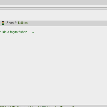
|
Szerző:
K@rcsi
s ide a folytatáshoz....
→