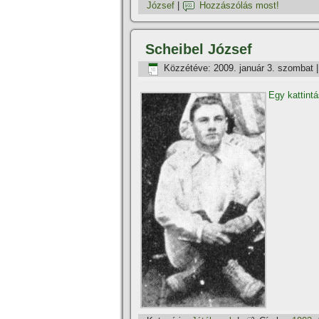
József
|
Hozzászólás most!
Scheibel József
Közzétéve:
2009. január 3. szombat
Egy kattintá