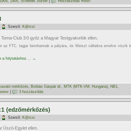
1904
,
1905
,
Scheibel József
|
Hozzászólás most!
3
|
Szerző:
K@rcsi
 Torna-Club 3:0 győz a Magyar Testgyakorlók ellen.
 az FTC. tagjai berohannak a pályára, és Weiszt vállaikra emelve viszik k
e a folytatáshoz....
→
kavató mérkőzés
,
Borbás Gáspár dr.
,
MTK (MTK-VM; Hungária)
,
NB1
,
erenc
|
3 hozzászólás
:1 (edzőmérkőzés)
|
Szerző:
K@rcsi
r Úszó-Egylet ellen.