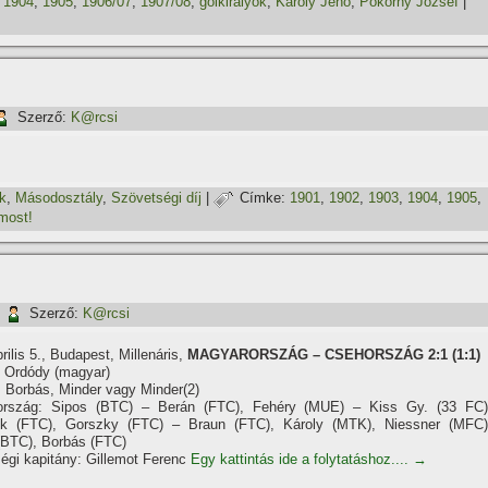
,
1904
,
1905
,
1906/07
,
1907/08
,
gólkirályok
,
Károly Jenő
,
Pokorny József
|
Szerző:
K@rcsi
k
,
Másodosztály
,
Szövetségi dí­j
|
Címke:
1901
,
1902
,
1903
,
1904
,
1905
,
most!
|
Szerző:
K@rcsi
rilis 5., Budapest, Millenáris,
MAGYARORSZÁG – CSEHORSZÁG 2:1 (1:1)
: Ordódy (magyar)
: Borbás, Minder vagy Minder(2)
ország: Sipos (BTC) – Berán (FTC), Fehéry (MUE) – Kiss Gy. (33 FC)
ek (FTC), Gorszky (FTC) – Braun (FTC), Károly (MTK), Niessner (MFC)
(BTC), Borbás (FTC)
égi kapitány: Gillemot Ferenc
Egy kattintás ide a folytatáshoz....
→