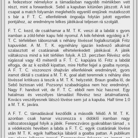
a fedezetsor némelykor a támadásban nagyobb mértékben vett
részt, mint a forwardsok. Sebő a kapuban kitünően játszott. A két
csapat a match folyamán meglehetős egyenlő erejűnek mutatkozott
s bár a F T. C. ellenfelének öngoalja folytán jutott egyetlen
pontjához, az eredményre lelkes játékával teljesen rá szolgált.
F. T. C. kezd, de csakhamar a M. T. K. veszi át a labdát s gyors
iramban a zöld-fehér kapu felé nyomul. A kék-fehérek egyideig a F.
T. C. térfelében táboroznak s néhány lövéssel foglalkoztatják Fritz
kapuvédet. A M. T. K. egynéhány igazán kedvező alkalmat
szalasztott el csatárainak elhirtelenkedett játékával. A játék
váltakozva mind a két térfélen folyik. A 13. perczben Révész erős
rúgással vagy 43 méterről a F. T. C. kapújára lő. Fritz a labdát
elfogja, de az k ezéből kipattan, mire Hoffer fejjel a goalba nyomja.
A F. T. C. viszonozni óhajtván ellenfelének eredményét, gyors
iramot diktál s csatárai a M. T. K. goal alatt teremnek s néhány éles
lövéssel kritikuss á teszik a M. T. K. helyzetét. Braun goalba lő, de
Sebő biztosan véd. Pozsonyi szabadrúgása nem hoz eredményt.
Nagy F. handsot vét, de F. T. C. ebből nem húz hasznot. Egy
hatalmas és veszélyes támadást Révész tesz ártalmatlanná.
Kovács veszélyesnek látszó lövése sem jut a kapuba. Half time 1:0
a M. T. K. javára.
A F. T. C. támadásával kezdődik a második félidő. A M. T. K.
azonban csak hamar viszonozza s öldöklő iramban nagy
változatossággal folyik a játék. Ferenczváros gyakrabban támad , s
a védekezés hevében a labda a F. T. C. egyik csatárának lövése
után M T. K. egyik halfbackja lábáról a goalba pattan. A publikum