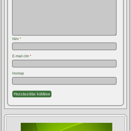
Név
*
E-mail cím
*
Honlap