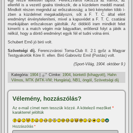
egy része lelkesen tapsol. Ferenczváros fokozza az iramot, az
ellenfél is a vezető goalra törekszik, de a küzdelem meddő marad.
Mindkét részen megindul az erőszakosság; a biró kénytelen több í­
zben a küzdelmet megakadályozni, sőt a F. T. C. által elért
eredményt érvénytelení­teni, mivel a kapuvédet a F. T. C. csatárai
munkájában erőszakosan gátolták. Az öldöklő iram mindkét felet
kimerí­ti s a match végén már bágyadtan, erőtlenül folyt a játék a
nélkül, hogy a döntő eredményt egyik fél el tudni volna érni.
Schubert Ernő jó biró volt.
Szövetségi dí­j.
Ferenczvárosi Torna-Club II. 2:1 győz a Magyar
Testgyakorlók Köre II. ellen. Biró Gabrovitz Emil (Postás) volt.
(Sport-Világ, 1904. október 9.)
Kategória:
1904
|
Címke:
1904
,
büntető (kihagyott)
,
Hahn
Vilmos
,
MTK (MTK-VM; Hungária)
,
NB1
,
öngól
,
Szövetségi dí­j
Vélemény, hozzászólás?
Az e-mail címet nem tesszük közzé.
A kötelező mezőket
*
karakterrel jelöltük
Hozzászólás
*