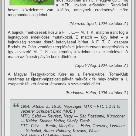
most azonban a FTC. meggyengült, mí­g
a MTK. inkább erősödött. Rendkí­vül
heves küzdelemre van kilátás, amelynek eredményét előre
megmondani alig lehet.
(Nemzeti Sport, 1904. október 2.)
A bajnoki mérkőzések közül a F. T. C.— M. T. K. matche iránt fog a
legnagyobb érdeklődés mutatkozni. E match — úgy lehet – a
bajnokság sorsára döntő befolyással bí­rhat. A F. T. C. csapata
Borbás és Oláh vendégszereplésével jelentékenyen megerősödik s
í­gy a vezető M. T. K.-nak kemény küzdelme lesz ellenfelével. A
match az újpesti pályán kerül döntésre.
(Sport-Világ, 1904. október 2.)
A Magyar Testgyakorlók Köre és a Ferencvárosi Torna-Klub
vasárnap az újpest-népszigeti pályán mérkőzik fél négy órakor; a II.
csapatok fél két órakor játszanak a szövetségi dí­jért.
(Budapesti Hí­rlap, 1904. október 2.)
1904. október 2., 15:30, Népsziget, MTK – FTC 1:1 (1:0)
vezette: Schubert Ernő (MUE.)
MTK: Sebő — Révész, Nagy — Sár, Pozsonyi, Kürschner
— Káldor, Steiner, Hoffer, Károly, Frank
FTC: Fritz — Berán, Manglitz — Hahn, Gorszky, Lissauer
— Scheibel, Braun, Pokorny, Kovács, Weisz
Gól: Hoffer (13.) illetve öngól