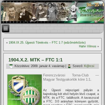
«
1904.IX.25. Újpesti Törekvés – FTC 1:7 (edzőmérkőzés)
Hahn Vilmos
»
1904.X.2. MTK – FTC 1:1
Közzétéve:
2009. január 4. vasárnap
|
Szerző:
K@rcsi
Ferenczvárosi Torna-Club —
Magyar Testgyakorlók köre 1:1.
Az Újpesti népszigeti pályán a
bajnokság két első helyén lévő csapat, a
MTK. és a FTC. találkozik. A tavaszszal
a FTC. 3:0 arányban könnyen győzött,