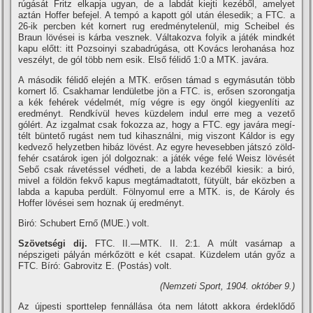
rúgását Fritz elkapja ugyan, de a labdát kiejti kezéből, amelyet
aztán Hoffer befejel. A tempó a kapott gól után élesedik; a FTC. a
26-ik percben két kornert rug eredménytelenül, mig Scheibel és
Braun lövései is kárba vesznek. Váltakozva folyik a játék mindkét
kapu előtt: itt Pozsoinyi szabadrúgása, ott Kovács lerohanása hoz
veszélyt, de gól több nem esik. Első félidő 1:0 a MTK. javára.
A második félidő elején a MTK. erősen támad s egymásután több
kornert lő. Csakhamar lendületbe jön a FTC. is, erősen szorongatja
a kék fehérek védelmét, mí­g végre is egy öngól kiegyenlí­ti az
eredményt. Rendkí­vül heves küzdelem indul erre meg a vezető
gólért. Az izgalmat csak fokozza az, hogy a FTC. egy javára megí­
télt büntető rugást nem tud kihasználni, mig viszont Káldor is egy
kedvező helyzetben hibáz lövést. Az egyre hevesebben játszó zöld-
fehér csatárok igen jól dolgoznak: a játék vége felé Weisz lövését
Sebő csak rávetéssel védheti, de a labda kezéből kiesik: a biró,
mivel a földön fekvő kapus megtámadtatott, fütyült, bár eközben a
labda a kapuba perdült. Fölnyomul erre a MTK. is, de Károly és
Hoffer lövései sem hoznak új eredményt.
Biró: Schubert Ernő (MUE.) volt.
Szövetségi dij.
FTC. II.—MTK. II. 2:1. A múlt vasárnap a
népszigeti pályán mérkőzött e két csapat. Küzdelem után győz a
FTC. Bí­ró: Gabrovitz E. (Postás) volt.
(Nemzeti Sport, 1904. október 9.)
Az újpesti sporttelep fennállása óta nem látott akkora érdeklődő