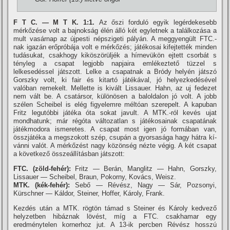
F T C. — M T K. 1:1.
Az őszi forduló egyik legérdekesebb
mérkőzése volt a bajnokság élén álló két egyletnek a találkozása a
mult vasárnap az újpesti népszigeti pályán. A meggyengült FTC.-
nak igazán erőpróbája volt e mérkőzés; játékosai kifejtették minden
tudásukat, csakhogy kiköszörüljék a hí­rnevükön ejtett csorbát s
tényleg a csapat legjobb napjaira emlékeztető tüzzel s
lelkesedéssel játszott. Lelke a csapatnak a Bródy helyén játszó
Gorszky volt, ki fair és kitartó játékával, jó helyezkedésével
valóban remekelt. Mellette is kivált Lissauer. Hahn, az uj fedezet
nem vált be. A csatársor, különösen a baloldalon jó volt. A jobb
szélen Scheibel is elég figyelemre méltóan szerepelt. A kapuban
Fritz legutóbbi játéka óta sokat javult. A MTK.-ról kevés ujat
mondhatunk; már régóta változatlan s játékosainak csapatának
játékmodora ismeretes. A csapat most igen jó formában van,
összjátéka a megszokott szép, csupán a gyorsasága hagy hátra kí­
vánni valót. A mérkőzést nagy közönség nézte végig. A két csapat
a következő összeállí­tásban játszott:
FTC. (zöld-fehér):
Fritz — Berán, Manglitz — Hahn, Gorszky,
Lissauer — Scheibel, Braun, Pokorny, Kovács, Weisz.
MTK. (kék-fehér):
Sebő — Révész, Nagy — Sár, Pozsonyi,
Kürschner — Káldor, Steiner, Hoffer, Károly, Frank.
Kezdés után a MTK. rögtön támad s Steiner és Károly kedvező
helyzetben hibáznak lövést, mí­g a FTC. csakhamar egy
eredménytelen kornerhoz jut. A 13-ik percben Révész hosszú