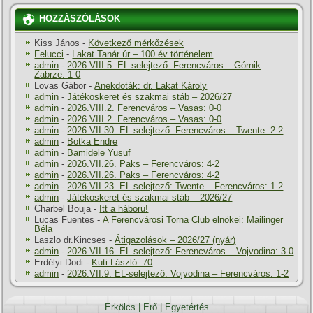
HOZZÁSZÓLÁSOK
Kiss János
-
Következő mérkőzések
Felucci
-
Lakat Tanár úr – 100 év történelem
admin
-
2026.VIII.5. EL-selejtező: Ferencváros – Górnik
Zabrze: 1-0
Lovas Gábor
-
Anekdoták: dr. Lakat Károly
admin
-
Játékoskeret és szakmai stáb – 2026/27
admin
-
2026.VIII.2. Ferencváros – Vasas: 0-0
admin
-
2026.VIII.2. Ferencváros – Vasas: 0-0
admin
-
2026.VII.30. EL-selejtező: Ferencváros – Twente: 2-2
admin
-
Botka Endre
admin
-
Bamidele Yusuf
admin
-
2026.VII.26. Paks – Ferencváros: 4-2
admin
-
2026.VII.26. Paks – Ferencváros: 4-2
admin
-
2026.VII.23. EL-selejtező: Twente – Ferencváros: 1-2
admin
-
Játékoskeret és szakmai stáb – 2026/27
Charbel Bouja
-
Itt a háboru!
Lucas Fuentes
-
A Ferencvárosi Torna Club elnökei: Mailinger
Béla
Laszlo dr.Kincses
-
Átigazolások – 2026/27 (nyár)
admin
-
2026.VII.16. EL-selejtező: Ferencváros – Vojvodina: 3-0
Erdélyi Dodi
-
Kuti László: 70
admin
-
2026.VII.9. EL-selejtező: Vojvodina – Ferencváros: 1-2
Erkölcs
|
Erő
|
Egyetértés