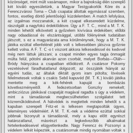
közönséget, mint múlt vasárnapon, mikor a bajnokság élén szereplő
két kiváló egyesületünk, a Magyar Testgyakorlók Köre és a
Ferenczvárosi Torna – Club csapatai állottak egymással szemben,
fontos, esetleg döntő jelentőségű küzdelemben. A match lefolyása,
az izgalmas mozzanatok, a két csapat elkeseredett küzdelme,
rászolgált a nagyfokú érdeklődésre. Úgy a F. T. C., mind a M. T. K.
minden lehetőt elkövetett a győzelem kiví­vása érdekében; előbbi
nagy odaadással és elszántsággal, utóbbi fölényének tudatában
játszott, s ez a magyarázata ama körülménynek, hogy a M. T. K.
játéka ezúttal ellenfelénél jobb volt s lelkesebben játszva győznie
kellett volna. A F. T. C -o t viszont akkora lelkesedéssel és kedvvel
még nem láttuk játszani; a csapat minden egyes tagja önmagát
múlta felül, pótolni akarván azon csorbát, melyet Borbás—Oláh—
Bródy hiányzása a csapatban előidézett. A csatársor Pokorny
vezetésével fáradhatatlanul dolgozott; az összjáték hiányát az
egyéni tudás, az általuk diktált gyors iram pótolta; lövéseik
félelmetesek voltak s csakis Sebő kapuvéd (M. T. K.) kiváló játéka
mentette meg a kék-fehérek kapuját a bombázás
következményeitől. A fedezetsorban Gorszky remekelt;
ambicziózus játékával csapatját magával ragadta s úgy a védelem,
mint a támadásnak megbecsülhetetlen szolgálatot tett
közreműködésével. A hátvédek is megtettek minden lehetőt s a
kapuban szerepelt Fritz-et is lelkesen megtapsolták ügyes,
leleményes védelméért. A M. T. K.-nek a védelme ezúttal sokkal
jobbnak bizonyult a támadásnál, mely a kapu előtt egyrészt
határozatlanul, másrészt a legkedvezőbb alkalmakat
hirtelenkedéseivel elügyetlenkedte. Nagy Ferencz és Pozsonyi a
védelem lelkét képezték, a csatársornak mindig nyomában voltak s