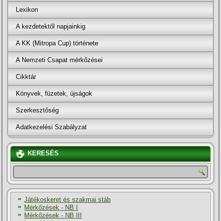
Lexikon
A kezdetektől napjainkig
A KK (Mitropa Cup) története
A Nemzeti Csapat mérkőzései
Cikktár
Könyvek, füzetek, újságok
Szerkesztőség
Adatkezelési Szabályzat
KERESÉS
Játékoskeret és szakmai stáb
Mérkőzések - NB I
Mérkőzések - NB III