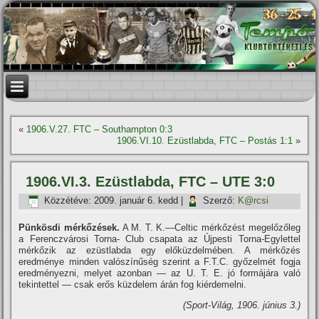
«
1906.V.27. FTC – Southampton 0:3
1906.VI.10. Ezüstlabda, FTC – Postás 1:1
»
1906.VI.3. Ezüstlabda, FTC – UTE 3:0
Közzétéve:
2009. január 6. kedd
|
Szerző:
K@rcsi
Pünkösdi mérkőzések.
A M. T. K.—Celtic mérkőzést megelőzőleg
a Ferenczvárosi Torna- Club csapata az Újpesti Torna-Egylettel
mérkőzik az ezüstlabda egy előküzdelmében. A mérkőzés
eredménye minden valószí­nűség szerint a F.T.C. győzelmét fogja
eredményezni, melyet azonban — az U. T. E. jó formájára való
tekintettel — csak erős küzdelem árán fog kiérdemelni.
(Sport-Világ, 1906. június 3.)