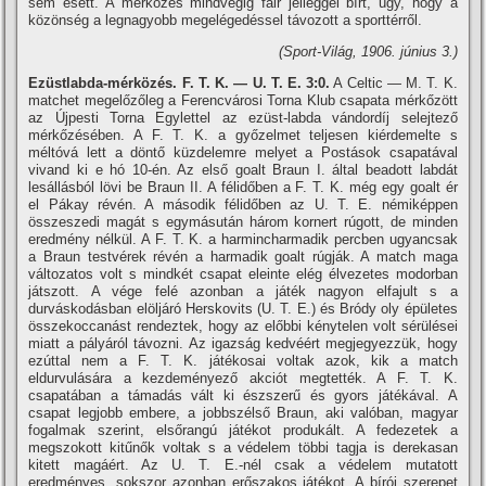
sem esett. A mérkőzés mindvégig fair jelleggel bí­rt, úgy, hogy a
közönség a legnagyobb megelégedéssel távozott a sporttérről.
(Sport-Világ, 1906. június 3.)
Ezüstlabda-mérközés. F. T. K. — U. T. E. 3:0.
A Celtic — M. T. K.
matchet megelőzőleg a Ferencvárosi Torna Klub csapata mérkőzött
az Újpesti Torna Egylettel az ezüst-labda vándordí­j selejtező
mérkőzésében. A F. T. K. a győzelmet teljesen kiérdemelte s
méltóvá lett a döntő küzdelemre melyet a Postások csapatával
vivand ki e hó 10-én. Az első goalt Braun I. által beadott labdát
lesállásból lövi be Braun II. A félidőben a F. T. K. még egy goalt ér
el Pákay révén. A második félidőben az U. T. E. némiképpen
összeszedi magát s egymásután három kornert rúgott, de minden
eredmény nélkül. A F. T. K. a harmincharmadik percben ugyancsak
a Braun testvérek révén a harmadik goalt rúgják. A match maga
változatos volt s mindkét csapat eleinte elég élvezetes modorban
játszott. A vége felé azonban a játék nagyon elfajult s a
durváskodásban elöljáró Herskovits (U. T. E.) és Bródy oly épületes
összekoccanást rendeztek, hogy az előbbi kénytelen volt sérülései
miatt a pályáról távozni. Az igazság kedvéért megjegyezzük, hogy
ezúttal nem a F. T. K. játékosai voltak azok, kik a match
eldurvulására a kezdeményező akciót megtették. A F. T. K.
csapatában a támadás vált ki észszerű és gyors játékával. A
csapat legjobb embere, a jobbszélső Braun, aki valóban, magyar
fogalmak szerint, elsőrangú játékot produkált. A fedezetek a
megszokott kitűnők voltak s a védelem többi tagja is derekasan
kitett magáért. Az U. T. E.-nél csak a védelem mutatott
eredményes, sokszor azonban erőszakos játékot. A bí­rói szerepet