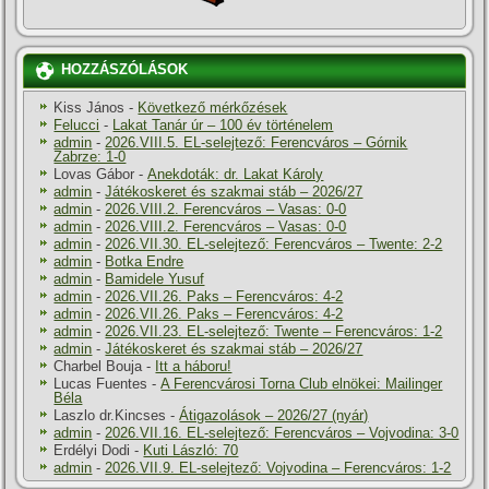
HOZZÁSZÓLÁSOK
Kiss János
-
Következő mérkőzések
Felucci
-
Lakat Tanár úr – 100 év történelem
admin
-
2026.VIII.5. EL-selejtező: Ferencváros – Górnik
Zabrze: 1-0
Lovas Gábor
-
Anekdoták: dr. Lakat Károly
admin
-
Játékoskeret és szakmai stáb – 2026/27
admin
-
2026.VIII.2. Ferencváros – Vasas: 0-0
admin
-
2026.VIII.2. Ferencváros – Vasas: 0-0
admin
-
2026.VII.30. EL-selejtező: Ferencváros – Twente: 2-2
admin
-
Botka Endre
admin
-
Bamidele Yusuf
admin
-
2026.VII.26. Paks – Ferencváros: 4-2
admin
-
2026.VII.26. Paks – Ferencváros: 4-2
admin
-
2026.VII.23. EL-selejtező: Twente – Ferencváros: 1-2
admin
-
Játékoskeret és szakmai stáb – 2026/27
Charbel Bouja
-
Itt a háboru!
Lucas Fuentes
-
A Ferencvárosi Torna Club elnökei: Mailinger
Béla
Laszlo dr.Kincses
-
Átigazolások – 2026/27 (nyár)
admin
-
2026.VII.16. EL-selejtező: Ferencváros – Vojvodina: 3-0
Erdélyi Dodi
-
Kuti László: 70
admin
-
2026.VII.9. EL-selejtező: Vojvodina – Ferencváros: 1-2