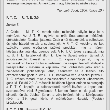
veresége meglepetés. A mérkőzést nagy közönség nézte végig.
(Nemzeti Sport, 1906. június 10.)
F. T. C. — U. T. E. 3:0.
Junius 3.
A Celtic — M. T. K. match előtt, millenáris pályán folyt le a
mérkőzés. Az U. T. E , nyilván az erős Southampton mérkőzés
utóhatásakép, fáradtan játszott. Csak a két összekötő, a balfedezet
és jobb hátvéd voltak a szokott jók. A F. T. C. védelme és két
szélsője ismét elsőrangú játékot produkált, mig a három
középcsatár aránylag gyenge volt. A F. T. C. teljes csapattal, mig
az U. T. E. tartalékkal állott ki. Eleinte Újpest erősen támad. A
jobbösszekötő lövését a F. T. C. kapusa fogja el, mig a
balösszekötő keresztül tör a védelmen, de szépen leadott labdáját a
középcsatár 2 méterről a kapusnak lövi. Változatos játék után a
zöld-fehérek jobbszélsője lefut, czenterez és a lesben álló
czentercsatár goalt lő. Az U. T. E. kapkodva véd, a széllel játszó F.
T. C. erősen támad, mire a balösszekötő a habozását kihasználva
goalt lő. Félidő 2:0. A második félidőben Újpest erősen szorongatja
a F. T. C. kapuját; a balösszekötő süví­tő lövését a kapus sok
szerencsével védi. Egymásután 3 kornert érnek el, de goalt nem
sikerült lőniök. Jobban járnak a zöld-fehérek, kik a középcsatár
révén a 3-ik goalt lövik. A mérkőzésen Harsády (Postás)
biráskodott.
F. T. C. I./B—Soproni F. C. 2:1.