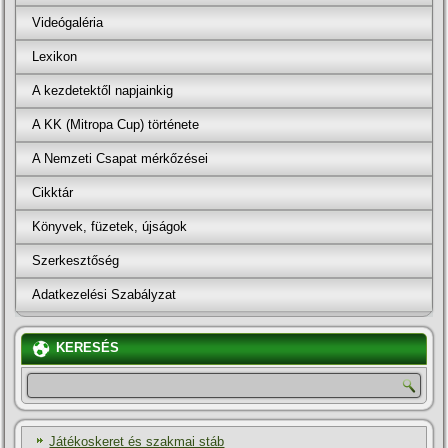
Videógaléria
Lexikon
A kezdetektől napjainkig
A KK (Mitropa Cup) története
A Nemzeti Csapat mérkőzései
Cikktár
Könyvek, füzetek, újságok
Szerkesztőség
Adatkezelési Szabályzat
KERESÉS
Játékoskeret és szakmai stáb