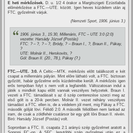
E heti mérkőzések.
D. u. 1/2 4 órakor a Margitszigeti Ezüstlabda
előmérkőzése a FTC.—UTE. között. Igen heves küzdelem után aj
FTC. győzelmét várjuk.
(Nemzeti Sport, 1906. június 3.)
1906. június 3., 15:30, Millenáris, FTC – UTE 3:0 (2:0)
vezette: Harsády József (Postás)
FTC: ? – ?, ? – ?, Bródy, ? – Braun I., ?, Braun II., Pákay,
?
UTE: Molnár II., Herskovits, ?
Gól: Braun II. (20., 78.), Pákay (?.)
FTC.—UTE. 3:0.
A Celtic—MTK. mérkőzés előtt találkozott e két
csapat a millennáris pályán. Mint előre látható volt, a FTC. biztosan
győzött, habár győzelme erős küzdelmébe került. A mérkőzés igen
erős tempóban folyt s nem volt a legfairebb. Változatosan indul a
játék s mindkét kapu előtt vannak veszélyes helyzetek. Braun I.
vezeti a FTC. támadásait s az ő szép centerezése szerzi meg az
első gólt is a 20-ik percben. Molnár II. vezet néhány veszélyes
támadást a FTC. ellen is, de a védelem jól ment, mig Pákay a FTC.
második gólját lövi. Félidő 2:0. A második félidőben nem lankad az
iram, de csak a zöldfehér csatársor bir egy gólt lőni Braun II. révén.
Biró: Harsády József (Postás) volt.
Sopronban a FTC. II. csapata 2:1 arányú szép győzelmet aratott a
Soproni FC.-on. A SFC. legutóbbi szép győzelmei után ez a