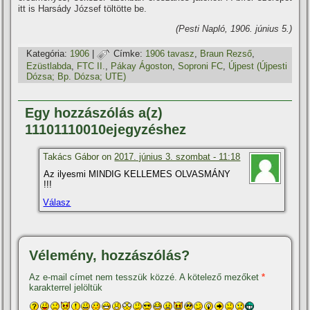
itt is Harsády József töltötte be.
(Pesti Napló, 1906. június 5.)
Kategória:
1906
|
Címke:
1906 tavasz
,
Braun Rezső
,
Ezüstlabda
,
FTC II.
,
Pákay Ágoston
,
Soproni FC
,
Újpest (Újpesti
Dózsa; Bp. Dózsa; UTE)
Egy hozzászólás a(z)
11101110010ejegyzéshez
Takács Gábor on
2017. június 3. szombat - 11:18
Az ilyesmi MINDIG KELLEMES OLVASMÁNY
!!!
Válasz
Vélemény, hozzászólás?
Az e-mail címet nem tesszük közzé.
A kötelező mezőket
*
karakterrel jelöltük