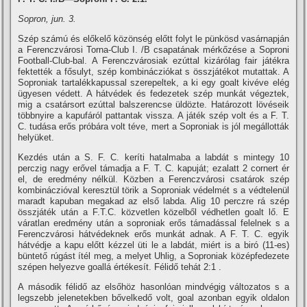
Sopron, jun. 3.
Szép számú és előkelő közönség előtt folyt le pünkösd vasárnapján
a Ferenczvárosi Torna-Club I. /B csapatának mérkőzése a Soproni
Football-Club-bal. A Ferenczvárosiak ezúttal kizárólag fair játékra
fektették a fősulyt, szép kombinácziókat s összjátékot mutattak. A
Soproniak tartalékkapussal szerepeltek, a ki egy goalt kivéve elég
ügyesen védett. A hátvédek és fedezetek szép munkát végeztek,
mig a csatársort ezúttal balszerencse üldözte. Határozott lövéseik
többnyire a kapufáról pattantak vissza. A játék szép volt és a F. T.
C. tudása erős próbára volt téve, mert a Soproniak is jól megállották
helyüket.
Kezdés után a S. F. C. kerí­ti hatalmaba a labdát s mintegy 10
perczig nagy erővel támadja a F. T. C. kapuját; ezalatt 2 cornert ér
el, de eredmény nélkül. Közben a Ferenczvárosi csatárok szép
kombináczióval keresztül törik a Soproniak védelmét s a védtelenül
maradt kapuban megakad az első labda. Alig 10 perczre rá szép
összjáték után a F.T.C. közvetlen közelből védhetlen goalt lő. E
váratlan eredmény után a soproniak erős támadással felelnek s a
Ferenczvárosi hátvédeknek erős munkát adnak. A F. T. C. egyik
hátvédje a kapu előtt kézzel üti le a labdát, miért is a biró (11-es)
büntető rúgást í­tél meg, a melyet Uhlig, a Soproniak középfedezete
szépen helyezve goallá értékesí­t. Félidő tehát 2:1 .
A második félidő az elsőhöz hasonlóan mindvégig változatos s a
legszebb jelenetekben bővelkedő volt, goal azonban egyik oldalon