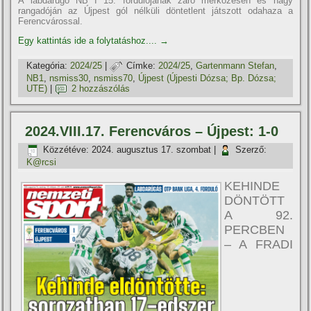
A labdarúgó NB I 15. fordulójának záró mérkőzésén és nagy
rangadóján az Újpest gól nélküli döntetlent játszott odahaza a
Ferencvárossal.
Egy kattintás ide a folytatáshoz....
→
Kategória:
2024/25
|
Címke:
2024/25
,
Gartenmann Stefan
,
NB1
,
nsmiss30
,
nsmiss70
,
Újpest (Újpesti Dózsa; Bp. Dózsa;
UTE)
|
2 hozzászólás
2024.VIII.17. Ferencváros – Újpest: 1-0
Közzétéve:
2024. augusztus 17. szombat
|
Szerző:
K@rcsi
KEHINDE
DÖNTÖTT
A 92.
PERCBEN
– A FRADI