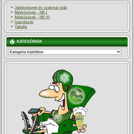
Játékoskeret és szakmai stáb
Mérkőzések - NB I
Mérkőzések - NB III
Igazolások
Tabella
KATEGÓRIÁK
KATEGÓRIÁK