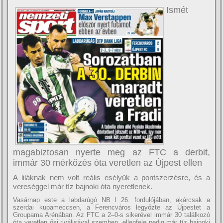
Ismét
magabiztosan nyerte meg az FTC a derbit,
immár 30 mérkőzés óta veretlen az Újpest ellen
A liláknak nem volt reális esélyük a pontszerzésre, és a
vereséggel már tíz bajnoki óta nyeretlenek.
Vasárnap este a labdarúgó NB I 26. fordulójában, akárcsak a
szerdai kupameccsen, a Ferencváros legyőzte az Újpestet a
Groupama Arénában. Az FTC a 2–0-s sikerével immár 30 találkozó
óta veretlen ősi riválisával szemben, ellenfele pedig már tíz bajnoki