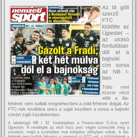
Az öt gólt
szerző
FTC
kiütötte az
Újpestet –
az utolsó
fordulóban
dől el a
bajnoki
cím sorsa
az NB I-
ben
Több mint
tízezer néző
előtt a lila-
fehérek nem tudták megnehezíteni a zöld-fehérek dolgát. Az
FTC-nek továbbra sincs a saját kezében a sorsa a bajnoki
címért zajló küzdelemben.
A labdarúgó NB I 32. fordulójában a Ferencváros 5–0-ra nyert
Újpesten. A vendégek az első húsz perc végén szerezték meg a
vezetést, majd a szünetben már kétgólos előnyben voltak. A lila-
fehérek nem tudták felvenni a versenyt az FTC-vel, a zöld-fehérek a