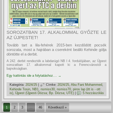
SOROZATBAN 17. ALKALOMMAL GYŐZTE LE
AZ ÚJPESTET!
Tovább tart a lila-fehérek 2015-ben kezdődött pocsék
sorozata, most a hajrában a csereként beálló Kehinde gólja
döntötte el a derbit.
A 242. derbit rendezték a labdarúgó NB I 4. fordulójában, az Újpest
sorozatban 17. alkalommal kapott ki a Ferencvárostól a
bajnokságban.
Egy kattintás ide a folytatáshoz....
→
Kategória:
2024/25
|
Címke:
2024/25
,
Abu Fani Mohammed
,
Kehinde Tosin
,
NB1
,
nsmiss30
,
nsmiss70
,
piros lap (itt is - ott
is)
,
Újpest (Újpesti Dózsa; Bp. Dózsa; UTE)
|
5 hozzászólás
1
2
3
…
46
Következő »