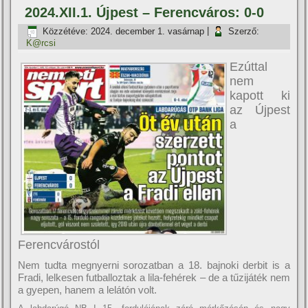
2024.XII.1. Újpest – Ferencváros: 0-0
Közzétéve:
2024. december 1. vasárnap
|
Szerző:
K@rcsi
Ezúttal
nem
kapott ki
az Újpest
a
Ferencvárostól
Nem tudta megnyerni sorozatban a 18. bajnoki derbit is a
Fradi, lelkesen futballoztak a lila-fehérek – de a tűzijáték nem
a gyepen, hanem a lelátón volt.