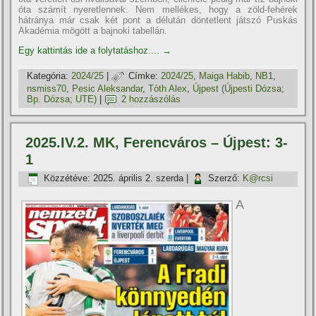
óta számít nyeretlennek. Nem mellékes, hogy a zöld-fehérek
hátránya már csak két pont a délután döntetlent játszó Puskás
Akadémia mögött a bajnoki tabellán.
Egy kattintás ide a folytatáshoz....
→
Kategória:
2024/25
|
Címke:
2024/25
,
Maiga Habib
,
NB1
,
nsmiss70
,
Pesic Aleksandar
,
Tóth Alex
,
Újpest (Újpesti Dózsa;
Bp. Dózsa; UTE)
|
2 hozzászólás
2025.IV.2. MK, Ferencváros – Újpest: 3-
1
Közzétéve:
2025. április 2. szerda
|
Szerző:
K@rcsi
A