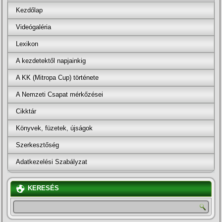
Kezdőlap
Videógaléria
Lexikon
A kezdetektől napjainkig
A KK (Mitropa Cup) története
A Nemzeti Csapat mérkőzései
Cikktár
Könyvek, füzetek, újságok
Szerkesztőség
Adatkezelési Szabályzat
KERESÉS