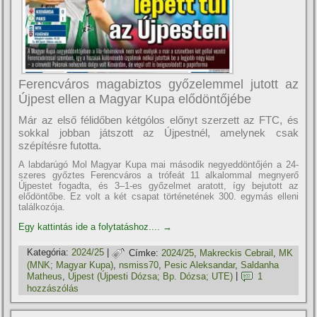
Ferencváros magabiztos győzelemmel jutott az
Újpest ellen a Magyar Kupa elődöntőjébe
Már az első félidőben kétgólos előnyt szerzett az FTC, és
sokkal jobban játszott az Újpestnél, amelynek csak
szépítésre futotta.
A labdarúgó Mol Magyar Kupa mai második negyeddöntőjén a 24-
szeres győztes Ferencváros a trófeát 11 alkalommal megnyerő
Újpestet fogadta, és 3–1-es győzelmet aratott, így bejutott az
elődöntőbe. Ez volt a két csapat történetének 300. egymás elleni
találkozója.
Egy kattintás ide a folytatáshoz....
→
Kategória:
2024/25
|
Címke:
2024/25
,
Makreckis Cebrail
,
MK
(MNK; Magyar Kupa)
,
nsmiss70
,
Pesic Aleksandar
,
Saldanha
Matheus
,
Újpest (Újpesti Dózsa; Bp. Dózsa; UTE)
|
1
hozzászólás