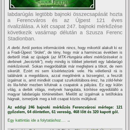
labdarúgás legtöbb bajnoki összecsapását hozta
a Ferencváros és az Újpest 121 éves
rivalizálása. A két csapat 247. bajnoki mérkőzése
következik vasárnap délután a Szusza Ferenc
Stadionban.
A derbi.
Arról pontos információnk nincs, hogy mikortól alakult ki ez
a Fradi-Újpest “őrület”, de tény, hogy már a harmincas években is
derbiről í­rtak az újságok (
az MTK-Hungária elleni mérkőzéseket is
derbinek „becézték”
), mely mindig is többet jelentett egy labdarúgó
mérkőzésnél. Sokan megpróbálták már megfejteni a titkot, de nem
sikerült. Ezért mi sem kí­sérletezünk vele. Ha véletlenül rá is
találnánk a megoldásra, azzal megölnénk a bizsergést, a feszült
izgalmat is, amit mindkét csapat szurkolótábora érez, ha zöld-fehér
és lila-fehér mezben kifutnak a csapatok a pályára. Ez egy külön
világ, a derbik világa, melynek hangulata, körí­tése egyedülálló a
magyar labdarúgás történetében. Mielőtt az izgalmak a tetőfokára
hágnak, ismerjünk meg a két csapat közös múltjával.
Az eddigi 246 bajnoki mérkőzés Ferencvárosi mérlege: 121
győzelem, 64 döntetlen, 61 vereség, 468 lőtt és 320 kapott gól.
Egy kattintás ide a folytatáshoz....
→