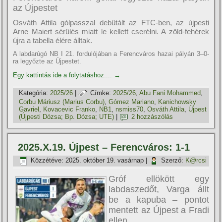
az Újpestet
Osváth Attila gólpasszal debütált az FTC-ben, az újpesti
Arne Maiert sérülés miatt le kellett cserélni. A zöld-fehérek
újra a tabella élére álltak.
A labdarúgó NB I 21. fordulójában a Ferencváros hazai pályán 3–0-
ra legyőzte az Újpestet.
Egy kattintás ide a folytatáshoz....
→
Kategória:
2025/26
|
Címke:
2025/26
,
Abu Fani Mohammed
,
Corbu Máriusz (Marius Corbu)
,
Gómez Mariano
,
Kanichowsky
Gavriel
,
Kovacevic Franko
,
NB1
,
nsmiss70
,
Osváth Attila
,
Újpest
(Újpesti Dózsa; Bp. Dózsa; UTE)
|
2 hozzászólás
2025.X.19. Újpest – Ferencváros: 1-1
Közzétéve:
2025. október 19. vasárnap
|
Szerző:
K@rcsi
Gróf ellökött egy
labdaszedőt, Varga állt
be a kapuba – pontot
mentett az Újpest a Fradi
ellen