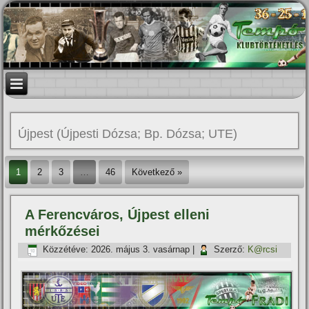
Újpest (Újpesti Dózsa; Bp. Dózsa; UTE)
1
2
3
…
46
Következő »
A Ferencváros, Újpest elleni
mérkőzései
Közzétéve:
2026. május 3. vasárnap
|
Szerző:
K@rcsi