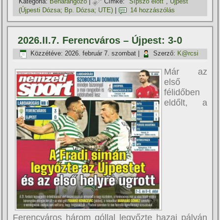
Kategória:
Beharangozó
|
Címke:
"Sí­pszó előtt"
,
Újpest
(Újpesti Dózsa; Bp. Dózsa; UTE)
|
14 hozzászólás
2026.II.7. Ferencváros – Újpest: 3-0
Közzétéve:
2026. február 7. szombat
|
Szerző:
K@rcsi
Már az
első
félidőben
eldőlt, a
Ferencváros három góllal legyőzte hazai pályán