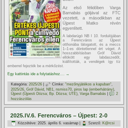
Az első félidőben Varga
Barnabás góljával az FTC
vezetett, a másodikban az
Újpest Matko révén
egyenlített.
A labdarúgó NB I 10. fordulójában
a Ferencváros az Újpest
otthonába látogatott, és a meccs
1–1-es döntetlennel ért véget. A
hosszabbításban Gróf Dávid
ellökött egy labdaszedőt,
kiállították, a vendégek így tíz
emberrel fejezték be a mérkőzést.
Egy kattintás ide a folytatáshoz....
→
Kategória:
2025/26
|
Címke:
"mezőnyjátékos a kapuban"
,
2025/26
,
Gróf Dávid
,
NB1
,
nsmiss70
,
piros lap (emberhátrány)
,
Újpest (Újpesti Dózsa; Bp. Dózsa; UTE)
,
Varga Barnabás
|
2
hozzászólás
2025.IV.6. Ferencváros – Újpest: 2-0
Közzétéve:
2025. április 6. vasárnap
|
Szerző:
K@rcsi