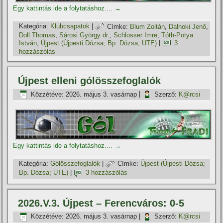
Egy kattintás ide a folytatáshoz....
→
Kategória:
Klubcsapatok
|
Címke:
Blum Zoltán
,
Dalnoki Jenő
,
Doll Thomas
,
Sárosi György dr.
,
Schlosser Imre
,
Tóth-Potya
István
,
Újpest (Újpesti Dózsa; Bp. Dózsa; UTE)
|
3
hozzászólás
Újpest elleni gólösszefoglalók
Közzétéve:
2026. május 3. vasárnap
|
Szerző:
K@rcsi
Egy kattintás ide a folytatáshoz....
→
Kategória:
Gólösszefoglalók
|
Címke:
Újpest (Újpesti Dózsa;
Bp. Dózsa; UTE)
|
3 hozzászólás
2026.V.3. Újpest – Ferencváros: 0-5
Közzétéve:
2026. május 3. vasárnap
|
Szerző:
K@rcsi