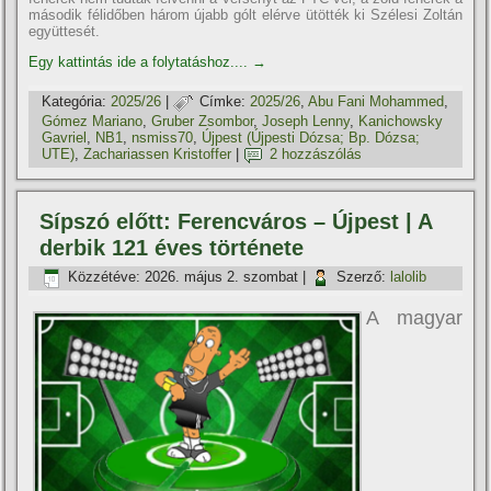
második félidőben három újabb gólt elérve ütötték ki Szélesi Zoltán
együttesét.
Egy kattintás ide a folytatáshoz....
→
Kategória:
2025/26
|
Címke:
2025/26
,
Abu Fani Mohammed
,
Gómez Mariano
,
Gruber Zsombor
,
Joseph Lenny
,
Kanichowsky
Gavriel
,
NB1
,
nsmiss70
,
Újpest (Újpesti Dózsa; Bp. Dózsa;
UTE)
,
Zachariassen Kristoffer
|
2 hozzászólás
Sí­pszó előtt: Ferencváros – Újpest | A
derbik 121 éves története
Közzétéve:
2026. május 2. szombat
|
Szerző:
lalolib
A magyar