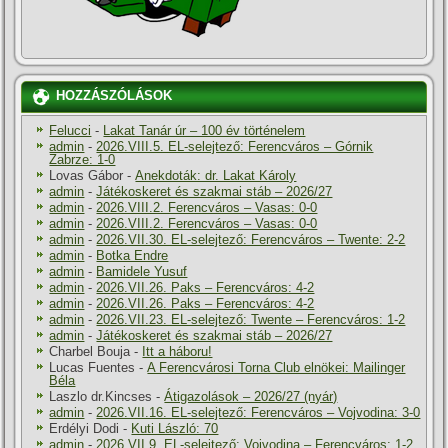
HOZZÁSZÓLÁSOK
Felucci
-
Lakat Tanár úr – 100 év történelem
admin
-
2026.VIII.5. EL-selejtező: Ferencváros – Górnik
Zabrze: 1-0
Lovas Gábor
-
Anekdoták: dr. Lakat Károly
admin
-
Játékoskeret és szakmai stáb – 2026/27
admin
-
2026.VIII.2. Ferencváros – Vasas: 0-0
admin
-
2026.VIII.2. Ferencváros – Vasas: 0-0
admin
-
2026.VII.30. EL-selejtező: Ferencváros – Twente: 2-2
admin
-
Botka Endre
admin
-
Bamidele Yusuf
admin
-
2026.VII.26. Paks – Ferencváros: 4-2
admin
-
2026.VII.26. Paks – Ferencváros: 4-2
admin
-
2026.VII.23. EL-selejtező: Twente – Ferencváros: 1-2
admin
-
Játékoskeret és szakmai stáb – 2026/27
Charbel Bouja
-
Itt a háboru!
Lucas Fuentes
-
A Ferencvárosi Torna Club elnökei: Mailinger
Béla
Laszlo dr.Kincses
-
Átigazolások – 2026/27 (nyár)
admin
-
2026.VII.16. EL-selejtező: Ferencváros – Vojvodina: 3-0
Erdélyi Dodi
-
Kuti László: 70
admin
-
2026.VII.9. EL-selejtező: Vojvodina – Ferencváros: 1-2