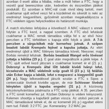
azonban ő esett abba a hibába, mibe a múlt héten a FTC, hogy a
vezető goal beeresztése után, kedvetlen és ésszerűtlen játékot
produkált. Ez azonban a MAC-nál csak rövid ideig tartott, mert
csakhamar ujult erővel veszi fel a küzdelmet és sikerült is neki az
eredményt kiegyenlí­teni, győzelmét azonban megakadályozza a
FTC védelem ügyes helyezkedése és határozott munkája.
A match részletes lefolyása a következő:
A MAC választ s ennek
folytán a FTC kezd, a nappal szemben. A FTC első lefutását
csakhamar a MAC remek támadása váltja fel s az első húsz
perczben a FTC térfelében s kapuja előtt folyik a játék.
A 7-ik
perczben a sárga-kékek már kornerhez jutnak. A szépen
beadott labdát Krempels fejével a kapuba juttatja.
Az elért
eredményt újból a MAC fölényes támadása követi, Niessner, majd
Borbás remekül lefutnak.
Borbás beadását Wangel erős lövéssel
juttatja a hálóba (19 p.).
E goal után megváltozik a játék képe. A
FTC ujult erővel kezd játszani s csakhamar kornert ér el (21 p.).
Dobronyi a Krempels által lőtt labdát kivédi Iványi lefut,
kicselezvén a MAC védelmét szép goalt lő (23 p.)
.
Uj felállás
után Ecker kapja a labdát, lefut s megszerzi a kiegyenlí­tő goalt
(24 p.).
Nagy lelkesedéssel játszik ezután a FTC s Sipos a
centercsatár lövését kivédte ugyan, de már
Schlosser lövését
kénytelen újból a kapuba engedni (31 p.)
. A közönség
tetszésnyilvání­tása jutalmazta a FTC szép játékát. A 35. perczben
a FTC ismét kornerhez jut. Közben Dobronyi is védeni kényszerül.
Kelemen shoottja a kapufáról pattan vissza. Az utolsó perczek a
MAC támadásával telnek el, de ez kornernél (41 p.) egyebet elérni
nem tud. Félidő: 3:2 FTC. jav. Kornerarány: 3:2 MAC jav.