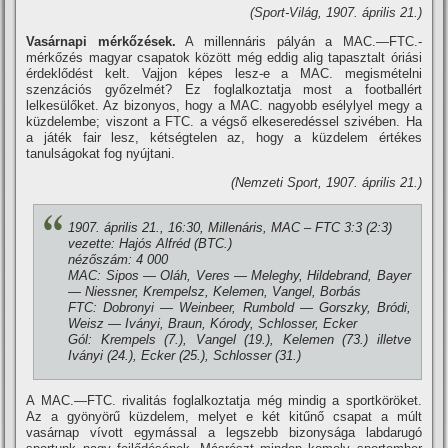
(Sport-Világ, 1907. április 21.)
Vasárnapi mérkőzések.
A millennáris pályán a MAC.—FTC.-
mérkőzés magyar csapatok között még eddig alig tapasztalt óriási
érdeklődést kelt. Vajjon képes lesz-e a MAC. megismételni
szenzációs győzelmét? Ez foglalkoztatja most a footballért
lelkesülőket. Az bizonyos, hogy a MAC. nagyobb esélylyel megy a
küzdelembe; viszont a FTC. a végső elkeseredéssel szivében. Ha
a játék fair lesz, kétségtelen az, hogy a küzdelem értékes
tanulságokat fog nyújtani.
(Nemzeti Sport, 1907. április 21.)
1907. április 21., 16:30, Millenáris, MAC – FTC 3:3 (2:3)
vezette: Hajós Alfréd (BTC.)
nézőszám: 4 000
MAC: Sipos — Oláh, Veres — Meleghy, Hildebrand, Bayer
— Niessner, Krempelsz, Kelemen, Vangel, Borbás
FTC: Dobronyi — Weinbeer, Rumbold — Gorszky, Bródi,
Weisz — Iványi, Braun, Kórody, Schlosser, Ecker
Gól: Krempels (7.), Vangel (19.), Kelemen (73.) illetve
Iványi (24.), Ecker (25.), Schlosser (31.)
A MAC.—FTC. rivalitás foglalkoztatja még mindig a sportköröket.
Az a gyönyörű küzdelem, melyet e két kitűnő csapat a múlt
vasárnap ví­vott egymással a legszebb bizonysága labdarugó