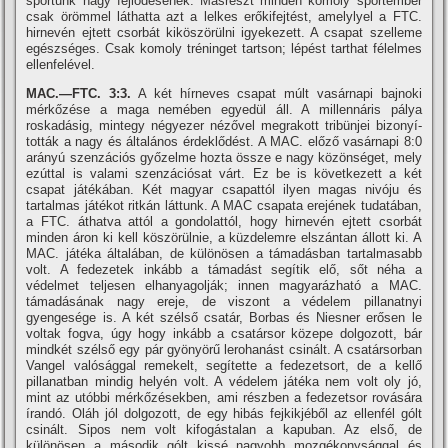
sportunk nagy fejlődésének. Másrészt minden komoly sportember
csak örömmel láthatta azt a lelkes erőkifejtést, amelylyel a FTC.
hirnevén ejtett csorbát kiköszörülni igyekezett. A csapat szelleme
egészséges. Csak komoly tréninget tartson; lépést tarthat félelmes
ellenfelével.
MAC.—FTC. 3:3.
A két hí­rneves csapat múlt vasárnapi bajnoki
mérkőzése a maga nemében egyedül áll. A millennáris pálya
roskadásig, mintegy négyezer nézővel megrakott tribünjei bizonyí­
tották a nagy és általános érdeklődést. A MAC. előző vasárnapi 8:0
arányú szenzációs győzelme hozta össze e nagy közönséget, mely
ezúttal is valami szenzációsat várt. Ez be is következett a két
csapat játékában. Két magyar csapattól ilyen magas nivóju és
tartalmas játékot ritkán láttunk. A MAC csapata erejének tudatában,
a FTC. áthatva attól a gondolattól, hogy hirnevén ejtett csorbát
minden áron ki kell köszörülnie, a küzdelemre elszántan állott ki. A
MAC. játéka általában, de különösen a támadásban tartalmasabb
volt. A fedezetek inkább a támadást segí­tik elő, sőt néha a
védelmet teljesen elhanyagolják; innen magyarázható a MAC.
támadásának nagy ereje, de viszont a védelem pillanatnyi
gyengesége is. A két szélső csatár, Borbas és Niesner erősen le
voltak fogva, úgy hogy inkább a csatársor közepe dolgozott, bár
mindkét szélső egy pár gyönyörű lerohanást csinált. A csatársorban
Vangel valósággal remekelt, segí­tette a fedezetsort, de a kellő
pillanatban mindig helyén volt. A védelem játéka nem volt oly jó,
mint az utóbbi mérkőzésekben, ami részben a fedezetsor rovására
í­randó. Oláh jól dolgozott, de egy hibás fejkikjéből az ellenfél gólt
csinált. Sipos nem volt kifogástalan a kapuban. Az első, de
különösen a második gólt kissé nagyobb mozgékonysággal és