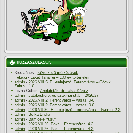
HOZZÁSZÓLÁSOK
Kiss János
-
Következő mérkőzések
Felucci
-
Lakat Tanár úr – 100 év történelem
admin
-
2026.VIII.5. EL-selejtező: Ferencváros – Górnik
Zabrze: 1-0
Lovas Gábor
-
Anekdoták: dr. Lakat Károly
admin
-
Játékoskeret és szakmai stáb – 2026/27
admin
-
2026.VIII.2. Ferencváros – Vasas: 0-0
admin
-
2026.VIII.2. Ferencváros – Vasas: 0-0
admin
-
2026.VII.30. EL-selejtező: Ferencváros – Twente: 2-2
admin
-
Botka Endre
admin
-
Bamidele Yusuf
admin
-
2026.VII.26. Paks – Ferencváros: 4-2
admin
-
2026.VII.26. Paks – Ferencváros: 4-2