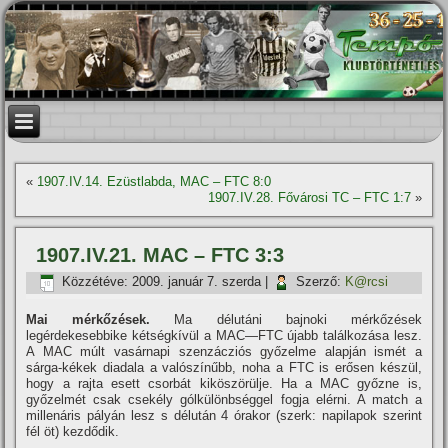
«
1907.IV.14. Ezüstlabda, MAC – FTC 8:0
1907.IV.28. Fővárosi TC – FTC 1:7
»
1907.IV.21. MAC – FTC 3:3
Közzétéve:
2009. január 7. szerda
|
Szerző:
K@rcsi
Mai mérkőzések.
Ma délutáni bajnoki mérkőzések
legérdekesebbike kétségkí­vül a MAC—FTC újabb találkozása lesz.
A MAC múlt vasárnapi szenzácziós győzelme alapján ismét a
sárga-kékek diadala a valószí­nűbb, noha a FTC is erősen készül,
hogy a rajta esett csorbát kiköszörülje. Ha a MAC győzne is,
győzelmét csak csekély gólkülönbséggel fogja elérni. A match a
millenáris pályán lesz s délután 4 órakor (szerk: napilapok szerint
fél öt) kezdődik.