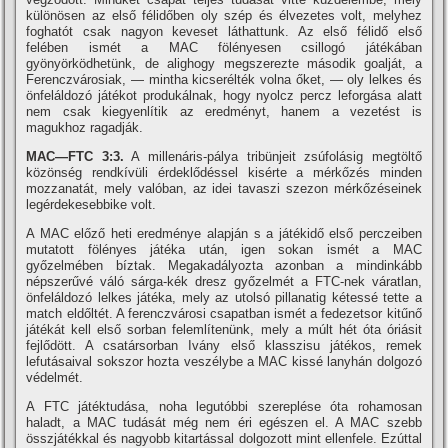
különösen az első félidőben oly szép és élvezetes volt, melyhez
foghatót csak nagyon keveset láthattunk. Az első félidő első
felében ismét a MAC fölényesen csillogó játékában
gyönyörködhetünk, de alighogy megszerezte második goalját, a
Ferenczvárosiak, — mintha kicserélték volna őket, — oly lelkes és
önfeláldozó játékot produkálnak, hogy nyolcz percz leforgása alatt
nem csak kiegyenlí­tik az eredményt, hanem a vezetést is
magukhoz ragadják.
MAC—FTC 3:3.
A millenáris-pálya tribünjeit zsúfolásig megtöltő
közönség rendkí­vüli érdeklődéssel kisérte a mérkőzés minden
mozzanatát, mely valóban, az idei tavaszi szezon mérkőzéseinek
legérdekesebbike volt.
A MAC előző heti eredménye alapján s a játékidő első perczeiben
mutatott fölényes játéka után, igen sokan ismét a MAC
győzelmében bí­ztak. Megakadályozta azonban a mindinkább
népszerűvé váló sárga-kék dresz győzelmét a FTC-nek váratlan,
önfeláldozó lelkes játéka, mely az utolsó pillanatig kétessé tette a
match eldőltét. A ferenczvárosi csapatban ismét a fedezetsor kitűnő
játékát kell első sorban felemlí­tenünk, mely a múlt hét óta óriásit
fejlődött. A csatársorban Ivány első klasszisu játékos, remek
lefutásaival sokszor hozta veszélybe a MAC kissé lanyhán dolgozó
védelmét.
A FTC játéktudása, noha legutóbbi szereplése óta rohamosan
haladt, a MAC tudását még nem éri egészen el. A MAC szebb
összjátékkal és nagyobb kitartással dolgozott mint ellenfele. Ezúttal