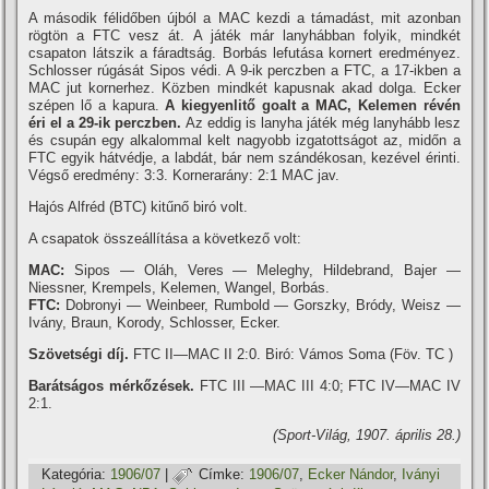
A második félidőben újból a MAC kezdi a támadást, mit azonban
rögtön a FTC vesz át. A játék már lanyhábban folyik, mindkét
csapaton látszik a fáradtság. Borbás lefutása kornert eredményez.
Schlosser rúgását Sipos védi. A 9-ik perczben a FTC, a 17-ikben a
MAC jut kornerhez. Közben mindkét kapusnak akad dolga. Ecker
szépen lő a kapura.
A kiegyenlitő goalt a MAC, Kelemen révén
éri el a 29-ik perczben.
Az eddig is lanyha játék még lanyhább lesz
és csupán egy alkalommal kelt nagyobb izgatottságot az, midőn a
FTC egyik hátvédje, a labdát, bár nem szándékosan, kezével érinti.
Végső eredmény: 3:3. Kornerarány: 2:1 MAC jav.
Hajós Alfréd (BTC) kitűnő biró volt.
A csapatok összeállí­tása a következő volt:
MAC:
Sipos — Oláh, Veres — Meleghy, Hildebrand, Bajer —
Niessner, Krempels, Kelemen, Wangel, Borbás.
FTC:
Dobronyi — Weinbeer, Rumbold — Gorszky, Bródy, Weisz —
Ivány, Braun, Korody, Schlosser, Ecker.
Szövetségi dí­j.
FTC II—MAC II 2:0. Biró: Vámos Soma (Föv. TC )
Barátságos mérkőzések.
FTC III —MAC III 4:0; FTC IV—MAC IV
2:1.
(Sport-Világ, 1907. április 28.)
Kategória:
1906/07
|
Címke:
1906/07
,
Ecker Nándor
,
Iványi