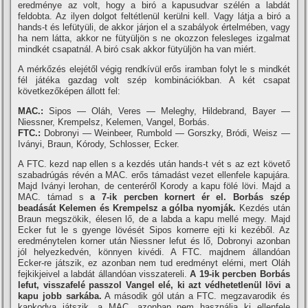
eredménye az volt, hogy a biró a kapusudvar szélén a labdát
feldobta. Az ilyen dolgot feltétlenül kerülni kell. Vagy látja a biró a
hands-t és lefütyüli, de akkor járjon el a szabályok értelmében, vagy
ha nem látta, akkor ne fütyüljön s ne okozzon felesleges izgalmat
mindkét csapatnál. A biró csak akkor fütyüljön ha van miért.
A mérkőzés elejétől végig rendkí­vül erős iramban folyt le s mindkét
fél játéka gazdag volt szép kombinációkban. A két csapat
következőképen állott fel:
MAC.:
Sipos — Oláh, Veres — Meleghy, Hildebrand, Bayer —
Niessner, Krempelsz, Kelemen, Vangel, Borbás.
FTC.:
Dobronyi — Weinbeer, Rumbold — Gorszky, Bródi, Weisz —
Iványi, Braun, Kórody, Schlosser, Ecker.
A FTC. kezd nap ellen s a kezdés után hands-t vét s az ezt követő
szabadrúgás révén a MAC. erős támadást vezet ellenfele kapujára.
Majd Iványi lerohan, de centeréről Korody a kapu fölé lövi. Majd a
MAC. támad s
a 7-ik percben kornert ér el. Borbás szép
beadását Kelemen és Krempelsz a gólba nyomják.
Kezdés után
Braun megszökik, élesen lő, de a labda a kapu mellé megy. Majd
Ecker fut le s gyenge lövését Sipos kornerre ejti ki kezéből. Az
eredménytelen korner után Niessner lefut és lő, Dobronyi azonban
jól helyezkedvén, könnyen kivédi. A FTC. majdnem állandóan
Ecker-re játszik, ez azonban nem tud eredményt elérni, mert Oláh
fejkikjeivel a labdát állandóan visszatereli.
A 19-ik percben Borbás
lefut, visszafelé passzol Vangel elé, ki azt védhetetlenül lövi a
kapu jobb sarkába.
A második gól után a FTC. megzavarodik és
kapkodva játszik, a MAC. azonban nem használja ki ellenfele