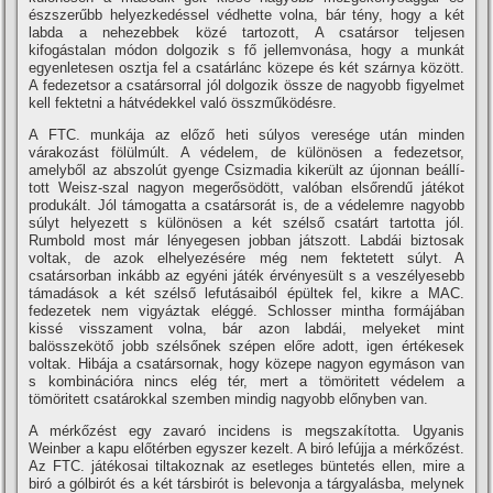
észszerűbb helyezkedéssel védhette volna, bár tény, hogy a két
labda a nehezebbek közé tartozott, A csatársor teljesen
kifogástalan módon dolgozik s fő jellemvonása, hogy a munkát
egyenletesen osztja fel a csatárlánc közepe és két szárnya között.
A fedezetsor a csatársorral jól dolgozik össze de nagyobb figyelmet
kell fektetni a hátvédekkel való összműködésre.
A FTC. munkája az előző heti súlyos veresége után minden
várakozást fölülmúlt. A védelem, de különösen a fedezetsor,
amelyből az abszolút gyenge Csizmadia kikerült az újonnan beállí­
tott Weisz-szal nagyon megerősödött, valóban elsőrendű játékot
produkált. Jól támogatta a csatársorát is, de a védelemre nagyobb
súlyt helyezett s különösen a két szélső csatárt tartotta jól.
Rumbold most már lényegesen jobban játszott. Labdái biztosak
voltak, de azok elhelyezésére még nem fektetett súlyt. A
csatársorban inkább az egyéni játék érvényesült s a veszélyesebb
támadások a két szélső lefutásaiból épültek fel, kikre a MAC.
fedezetek nem vigyáztak eléggé. Schlosser mintha formájában
kissé visszament volna, bár azon labdái, melyeket mint
balösszekötő jobb szélsőnek szépen előre adott, igen értékesek
voltak. Hibája a csatársornak, hogy közepe nagyon egymáson van
s kombinációra nincs elég tér, mert a tömöritett védelem a
tömöritett csatárokkal szemben mindig nagyobb előnyben van.
A mérkőzést egy zavaró incidens is megszakí­totta. Ugyanis
Weinber a kapu előtérben egyszer kezelt. A biró lefújja a mérkőzést.
Az FTC. játékosai tiltakoznak az esetleges büntetés ellen, mire a
biró a gólbirót és a két társbirót is belevonja a tárgyalásba, melynek