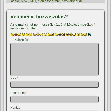
László
,
MAC
,
NB1
,
Schlosser Imre
,
Szövetségi dí­j
Vélemény, hozzászólás?
Az e-mail címet nem tesszük közzé.
A kötelező mezőket
*
karakterrel jelöltük
Hozzászólás
*
Név
*
E-mail cím
*
Honlap