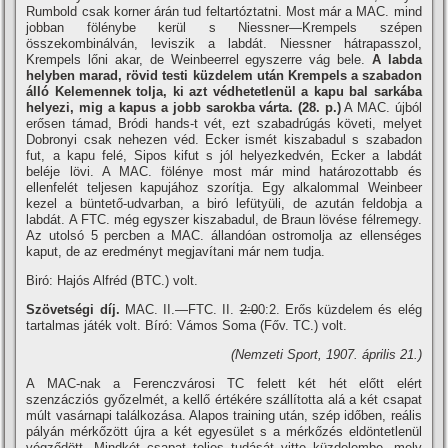
Rumbold csak korner árán tud feltartóztatni. Most már a MAC. mind
jobban fölénybe kerül s Niessner—Krempels szépen
összekombinálván, leviszik a labdát. Niessner hátrapasszol,
Krempels lőni akar, de Weinbeerrel egyszerre vág bele.
A labda
helyben marad, rövid testi küzdelem után Krempels a szabadon
álló Kelemennek tolja, ki azt védhetetlenül a kapu bal sarkába
helyezi, mig a kapus a jobb sarokba várta. (28. p.)
A MAC. újból
erősen támad, Bródi hands-t vét, ezt szabadrúgás követi, melyet
Dobronyi csak nehezen véd. Ecker ismét kiszabadul s szabadon
fut, a kapu felé, Sipos kifut s jól helyezkedvén, Ecker a labdát
beléje lövi. A MAC. fölénye most már mind határozottabb és
ellenfelét teljesen kapujához szorí­tja. Egy alkalommal Weinbeer
kezel a büntető-udvarban, a biró lefütyüli, de azután feldobja a
labdát. A FTC. még egyszer kiszabadul, de Braun lövése félremegy.
Az utolsó 5 percben a MAC. állandóan ostromolja az ellenséges
kaput, de az eredményt megjaví­tani már nem tudja.
Biró: Hajós Alfréd (BTC.) volt.
Szövetségi dí­j.
MAC. II.—FTC. II.
2:0
0:2. Erős küzdelem és elég
tartalmas játék volt. Bí­ró: Vámos Soma (Főv. TC.) volt.
(Nemzeti Sport, 1907. április 21.)
A MAC-nak a Ferenczvárosi TC felett két hét előtt elért
szenzácziós győzelmét, a kellő értékére szállí­totta alá a két csapat
múlt vasárnapi találkozása. Alapos training után, szép időben, reális
pályán mérkőzött újra a két egyesület s a mérkőzés eldöntetlenül
végződött. Mindkét csapat teljes tudását vitte küzdelembe, mely