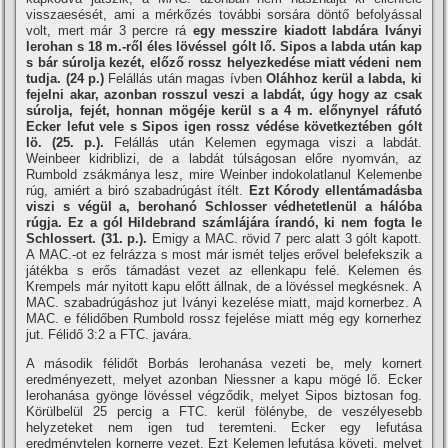
visszaesését, ami a mérkőzés további sorsára döntő befolyással
volt, mert már 3 percre rá
egy messzire kiadott labdára Iványi
lerohan s 18 m.-ről éles lövéssel gólt lő. Sipos a labda után kap
s bár súrolja kezét, előző rossz helyezkedése miatt védeni nem
tudja. (24 p.)
Felállás után magas í­vben
Oláhhoz kerül a labda, ki
fejelni akar, azonban rosszul veszi a labdát, úgy hogy az csak
súrolja, fejét, honnan mögéje kerül s a 4 m. előnynyel ráfutó
Ecker lefut vele s Sipos igen rossz védése következtében gólt
lö. (25. p.).
Felállás után Kelemen egymaga viszi a labdát.
Weinbeer kidriblizi, de a labdát túlságosan előre nyomván, az
Rumbold zsákmánya lesz, mire Weinber indokolatlanul Kelemenbe
rúg, amiért a biró szabadrúgást í­télt.
Ezt Kórody ellentámadásba
viszi s végül a, berohanó Schlosser védhetetlenül a hálóba
rúgja. Ez a gól Hildebrand számlájára í­randó, ki nem fogta le
Schlossert. (31. p.).
Emigy a MAC. rövid 7 perc alatt 3 gólt kapott.
A MAC.-ot ez felrázza s most már ismét teljes erővel belefekszik a
játékba s erős támadást vezet az ellenkapu felé. Kelemen és
Krempels már nyitott kapu előtt állnak, de a lövéssel megkésnek. A
MAC. szabadrúgáshoz jut Iványi kezelése miatt, majd kornerbez. A
MAC. e félidőben Rumbold rossz fejelése miatt még egy kornerhez
jut. Félidő 3:2 a FTC. javára.
A második félidőt Borbás lerohanása vezeti be, mely kornert
eredményezett, melyet azonban Niessner a kapu mögé lő. Ecker
lerohanása gyönge lövéssel végződik, melyet Sipos biztosan fog.
Körülbelül 25 percig a FTC. kerül fölénybe, de veszélyesebb
helyzeteket nem igen tud teremteni. Ecker egy lefutása
eredménytelen kornerre vezet. Ezt Kelemen lefutása követi, melyet