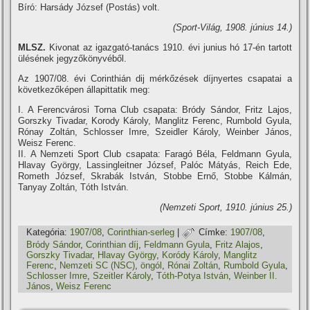
Bí­ró: Harsády József (Postás) volt.
(Sport-Világ, 1908. június 14.)
MLSZ.
Kivonat az igazgató-tanács 1910. évi junius hó 17-én tartott
ülésének jegyzőkönyvéből.
Az 1907/08. évi Corinthián dij mérkőzések dí­jnyertes csapatai a
következőképen állapittatik meg:
I. A Ferencvárosi Torna Club csapata: Bródy Sándor, Fritz Lajos,
Gorszky Tivadar, Korody Károly, Manglitz Ferenc, Rumbold Gyula,
Rónay Zoltán, Schlosser Imre, Szeidler Károly, Weinber János,
Weisz Ferenc.
II. A Nemzeti Sport Club csapata: Faragó Béla, Feldmann Gyula,
Hlavay György, Lassingleitner József, Palóc Mátyás, Reich Ede,
Rometh József, Skrabák István, Stobbe Ernő, Stobbe Kálmán,
Tanyay Zoltán, Tóth István.
(Nemzeti Sport, 1910. június 25.)
Kategória:
1907/08
,
Corinthian-serleg
|
Címke:
1907/08
,
Bródy Sándor
,
Corinthian dí­j
,
Feldmann Gyula
,
Fritz Alajos
,
Gorszky Tivadar
,
Hlavay György
,
Koródy Károly
,
Manglitz
Ferenc
,
Nemzeti SC (NSC)
,
öngól
,
Rónai Zoltán
,
Rumbold Gyula
,
Schlosser Imre
,
Szeitler Károly
,
Tóth-Potya István
,
Weinber II.
János
,
Weisz Ferenc