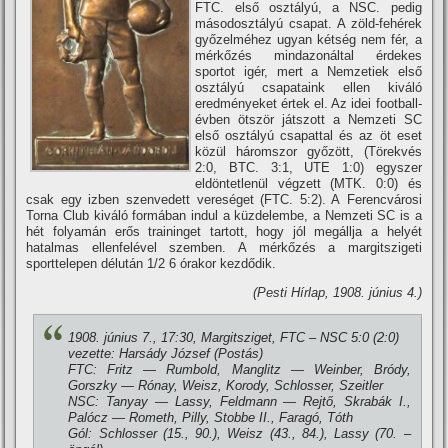
FTC. első osztályú, a NSC. pedig
másodosztályú csapat. A zöld-fehérek
győzelméhez ugyan kétség nem fér, a
mérkőzés mindazonáltal érdekes
sportot igér, mert a Nemzetiek első
osztályú csapataink ellen kiváló
eredményeket értek el. Az idei football-
évben ötször játszott a Nemzeti SC
első osztályú csapattal és az öt eset
közül háromszor győzött, (Törekvés
2:0, BTC. 3:1, UTE 1:0) egyszer
eldöntetlenül végzett (MTK. 0:0) és
csak egy izben szenvedett vereséget (FTC. 5:2). A Ferencvárosi
Torna Club kiváló formában indul a küzdelembe, a Nemzeti SC is a
hét folyamán erős traininget tartott, hogy jól megállja a helyét
hatalmas ellenfelével szemben. A mérkőzés a margitszigeti
sporttelepen délután 1/2 6 órakor kezdődik.
(Pesti Hí­rlap, 1908. június 4.)
1908. június 7., 17:30, Margitsziget, FTC – NSC 5:0 (2:0)
vezette: Harsády József (Postás)
FTC: Fritz — Rumbold, Manglitz — Weinber, Bródy,
Gorszky — Rónay, Weisz, Korody, Schlosser, Szeitler
NSC: Tanyay — Lassy, Feldmann — Rejtő, Skrabák I.,
Palócz — Rometh, Pilly, Stobbe II., Faragó, Tóth
Gól: Schlosser (15., 90.), Weisz (43., 84.), Lassy (70. –