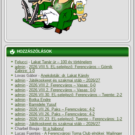
HOZZÁSZÓLÁSOK
Felucci
-
Lakat Tanár úr – 100 év történelem
admin
-
2026.VIII.5. EL-selejtező: Ferencváros – Górnik
Zabrze: 1-0
Lovas Gábor
-
Anekdoták: dr. Lakat Károly
admin
-
Játékoskeret és szakmai stáb – 2026/27
admin
-
2026.VIII.2. Ferencváros – Vasas: 0-0
admin
-
2026.VIII.2. Ferencváros – Vasas: 0-0
admin
-
2026.VII.30. EL-selejtező: Ferencváros – Twente: 2-2
admin
-
Botka Endre
admin
-
Bamidele Yusuf
admin
-
2026.VII.26. Paks – Ferencváros: 4-2
admin
-
2026.VII.26. Paks – Ferencváros: 4-2
admin
-
2026.VII.23. EL-selejtező: Twente – Ferencváros: 1-2
admin
-
Játékoskeret és szakmai stáb – 2026/27
Charbel Bouja
-
Itt a háboru!
Lucas Fuentes
-
A Ferencvárosi Torna Club elnökei: Mailinger