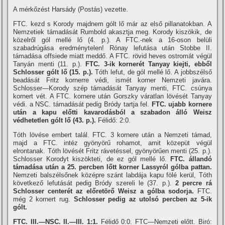
A mérkőzést Harsády (Postás) vezette.
FTC. kezd s Korody majdnem gólt lő már az első pillanatokban. A
Nemzetiek támadását Rumbold akasztja meg. Korody kiszökik, de
közelről gól mellé lő (4. p.). A FTC.-nek a 16-oson belüli
szabadrúgása eredménytelen! Rónay lefutása után Stobbe II.
támadása offsiede miatt meddő. A FTC. rövid heves ostromát végül
Tanyán menti (11. p.).
FTC. 3-ik kornerét Tanyay kiejti, ebből
Schlosser gólt lő (15. p.).
Tóth lefut, de gól mellé lő. A jobbszélső
beadását Fritz kornerre védi, ismét korner Nemzeti javára.
Schlosser—Korody szép támadását Tanyay menti, FTC. csúnya
kornert vét. A FTC. kornere után Gorszky váratlan lövését Tanyay
védi. a NSC. támadását pedig Bródy tartja fel.
FTC. ujabb kornere
után a kapu előtti kavarodásból a szabadon álló Weisz
védhetetlen gólt lő (43. p.).
Félidő: 2:0.
Tóth lövése embert talál. FTC. 3 kornere után a Nemzeti támad,
majd a FTC. intéz gyönyörű rohamot, amit közepüt végül
elrontanak. Tóth lövését Fritz rávetéssel, gyönyörűen menti (25. p.).
Schlosser Korodyt kiszökteti, de ez gól mellé lő.
FTC. állandó
támadása után a 25. percben lőtt korner Lassyról gólba pattan.
Nemzeti balszélsőnek középre szánt labdája kapu fölé kerül, Tóth
következő lefutását pedig Bródy szereli le (37. p.).
2 percre rá
Schlosser centerét az előretörő Weisz a gólba sodorja.
FTC.
még 2 kornert rug.
Schlosser pedig az utolsó percben az 5-ik
gólt.
FTC. III.—NSC. II.—III. 1:1.
Félidő 0:0. FTC—Nemzeti előtt. Biró: