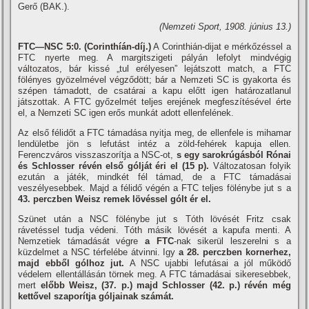
Gerő (BAK.).
(Nemzeti Sport, 1908. június 13.)
FTC—NSC 5:0. (Corinthí­án-dí­j.)
A Corinthián-dijat e mérkőzéssel a
FTC nyerte meg. A margitszigeti pályán lefolyt mindvégig
változatos, bár kissé „tul erélyesen” lejátszott match, a FTC
fölényes gyözelmével végződött; bár a Nemzeti SC is gyakorta és
szépen támadott, de csatárai a kapu előtt igen határozatlanul
játszottak. A FTC győzelmét teljes erejének megfeszí­tésével érte
el, a Nemzeti SC igen erős munkát adott ellenfelének.
Az első félidőt a FTC támadása nyitja meg, de ellenfele is mihamar
lendületbe jön s lefutást intéz a zöld-fehérek kapuja ellen.
Ferenczváros visszaszorí­tja a NSC-ot,
s egy sarokrúgásból Rónai
és Schlosser révén első gólját éri el (15 p).
Változatosan folyik
ezután a játék, mindkét fél támad, de a FTC támadásai
veszélyesebbek. Majd a félidő végén a FTC teljes fölénybe jut s a
43. perczben Weisz remek lövéssel gólt ér el.
Szünet után a NSC fölénybe jut s Tóth lövését Fritz csak
rávetéssel tudja védeni. Tóth másik lövését a kapufa menti. A
Nemzetiek támadását végre
a FTC
-nak sikerül leszerelni s a
küzdelmet a NSC térfelébe átvinni. Igy
a 28. perczben kornerhez,
majd ebből gólhoz jut.
A NSC ujabbi lefutásai a jól működő
védelem ellentállásán törnek meg. A FTC támadásai sikeresebbek,
mert
előbb Weisz, (37. p.) majd Schlosser (42. p.) révén még
kettővel szaporí­tja góljainak számát.