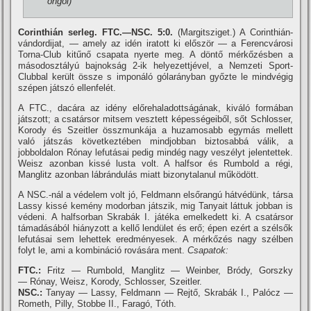
öngól)
Corinthián serleg. FTC.—NSC. 5:0.
(Margitsziget.) A Corinthián-
vándordijat, — amely az idén iratott ki először — a Ferencvárosi
Torna-Club kitűnő csapata nyerte meg. A döntő mérkőzésben a
másodosztályú bajnokság 2-ik helyezettjével, a Nemzeti Sport-
Clubbal került össze s imponáló gólarányban győzte le mindvégig
szépen játszó ellenfelét.
A FTC., dacára az idény előrehaladottságának, kiváló formában
játszott; a csatársor mitsem vesztett képességeiből, sőt Schlosser,
Korody és Szeitler összmunkája a huzamosabb egymás mellett
való játszás következtében mindjobban biztosabbá válik, a
jobboldalon Rónay lefutásai pedig mindég nagy veszélyt jelentettek.
Weisz azonban kissé lusta volt. A halfsor és Rumbold a régi,
Manglitz azonban lábrándulás miatt bizonytalanul működött.
A NSC.-nál a védelem volt jó, Feldmann elsőrangú hátvédünk, társa
Lassy kissé kemény modorban játszik, mig Tanyait láttuk jobban is
védeni. A halfsorban Skrabák I. játéka emelkedett ki. A csatársor
támadásából hiányzott a kellő lendület és erő; épen ezért a szélsők
lefutásai sem lehettek eredményesek. A mérkőzés nagy szélben
folyt le, ami a kombináció rovására ment.
Csapatok:
FTC.:
Fritz — Rumbold, Manglitz — Weinber, Bródy, Gorszky
— Rónay, Weisz, Korody, Schlosser, Szeitler.
NSC.:
Tanyay — Lassy, Feldmann — Rejtő, Skrabák I., Palócz —
Rometh, Pilly, Stobbe II., Faragó, Tóth.