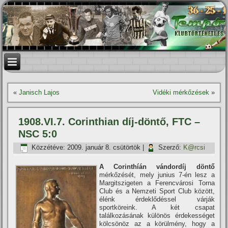
«
Janisch Lajos
Vidéki mérkőzések
»
1908.VI.7. Corinthian dí­j-döntő, FTC –
NSC 5:0
Közzétéve:
2009. január 8. csütörtök
|
Szerző:
K@rcsi
A Corinthí­án vándordí­j döntő
mérkőzését, mely junius 7-én lesz a
Margitszigeten a Ferencvárosi Torna
Club és a Nemzeti Sport Club között,
élénk érdeklődéssel várják
sportköreink. A két csapat
találkozásának különös érdekességet
kölcsönöz az a körülmény, hogy a