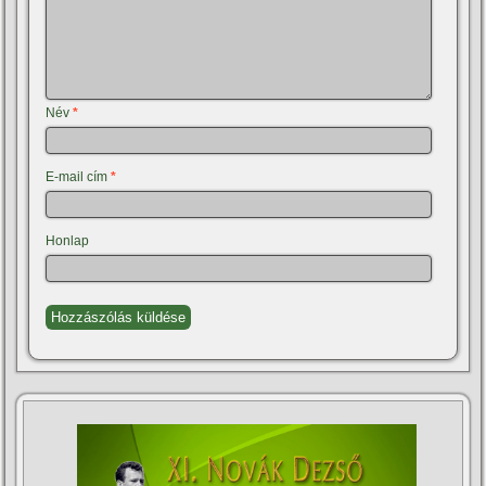
Név
*
E-mail cím
*
Honlap