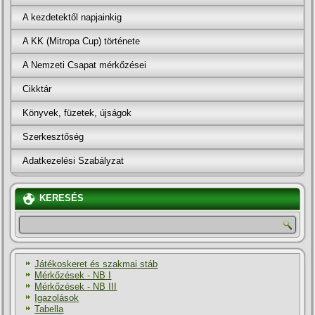
A kezdetektől napjainkig
A KK (Mitropa Cup) története
A Nemzeti Csapat mérkőzései
Cikktár
Könyvek, füzetek, újságok
Szerkesztőség
Adatkezelési Szabályzat
KERESÉS
Játékoskeret és szakmai stáb
Mérkőzések - NB I
Mérkőzések - NB III
Igazolások
Tabella