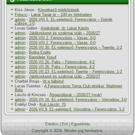
Kiss János
-
Következő mérkőzések
Felucci
-
Lakat Tanár úr – 100 év történelem
admin
-
2026.VIII.5. EL-selejtező: Ferencváros – Górnik
Zabrze: 1-0
Lovas Gábor
-
Anekdoták: dr. Lakat Károly
admin
-
Játékoskeret és szakmai stáb – 2026/27
admin
-
2026.VIII.2. Ferencváros – Vasas: 0-0
admin
-
2026.VIII.2. Ferencváros – Vasas: 0-0
admin
-
2026.VII.30. EL-selejtező: Ferencváros – Twente: 2-2
admin
-
Botka Endre
admin
-
Bamidele Yusuf
admin
-
2026.VII.26. Paks – Ferencváros: 4-2
admin
-
2026.VII.26. Paks – Ferencváros: 4-2
admin
-
2026.VII.23. EL-selejtező: Twente – Ferencváros: 1-2
admin
-
Játékoskeret és szakmai stáb – 2026/27
Charbel Bouja
-
Itt a háboru!
Lucas Fuentes
-
A Ferencvárosi Torna Club elnökei: Mailinger
Béla
Laszlo dr.Kincses
-
Átigazolások – 2026/27 (nyár)
admin
-
2026.VII.16. EL-selejtező: Ferencváros – Vojvodina: 3-0
Erdélyi Dodi
-
Kuti László: 70
admin
-
2026.VII.9. EL-selejtező: Vojvodina – Ferencváros: 1-2
Erkölcs
|
Erő
|
Egyetértés
Copyright © 2026. Minden jog fenntartva.