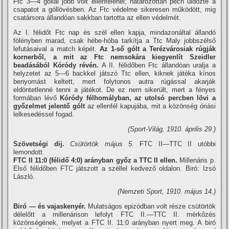
Ftc 3—4 góllal jobb volt ellenfelénél; határozottan pech üldözte a
csapatot a góllövésben. Az Ftc védelme sikeresen működött, mig
csatársora állandóan sakkban tartotta az ellen védelmét.
Az I. félidőt Ftc nap és szél ellen kapja, mindazonáltal állandó
fölényben marad, csak hébe-hóba tarkí­tja a Ttc Maly jobbszélső
lefutásaival a match képét.
Az 1-ső gólt a Terézvárosiak rúgják
kornerből, a mit az Ftc nemsokára kiegyenlí­t Szeidler
beadásából Kóródy révén.
A II. félidőben Ftc állandóan uralja a
helyzetet az 5—6 backkel játszó Ttc ellen, kiknek játéka kí­nos
benyomást keltett, mert folytonos autra rúgással akarják
eldöntetlenné tenni a játékot. De ez nem sikerült, mert a fényes
formában lévő
Kóródy félhomályban, az utolsó percben lövi a
győzelmet jelentő gólt
az ellenfél kapujába, mit a közönség óriási
lelkesedéssel fogad.
(Sport-Világ, 1910. április 29.)
Szövetségi dij.
Csütörtök május 5.
FTC II—TTC II utóbbi
lemondott.
FTC II 11:0 (félidő 4:0) arányban győz a TTC II ellen.
Millenáris p.
Első félidőben FTC játszott a széllel kedvező oldalon. Biró: Izsó
László.
(Nemzeti Sport, 1910. május 14.)
Biró — és vajaskenyér.
Mulatságos epizódban volt része csütörtök
délelőtt a millenárison lefolyt FTC II.—TTC II. mérkőzés
közönségének, melyet a FTC II. 11:0 arányban nyert meg. A biró