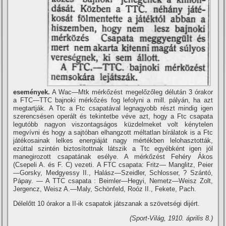
események.
A Wac—Mtk mérkőzést megelőzőleg délután 3 órakor
a FTC—TTC bajnoki mérkőzés fog lefolyni a mill. pályán, ha azt
megtartják. A Ttc a Ftc csapatával legnagyobb részt mindig igen
szerencsésen operált és tekintetbe véve azt, hogy a Ftc csapata
legutóbb nagyon viszontagságos küzdelmeket volt kénytelen
megví­vni és hogy a sajtóban elhangzott méltatlan bí­rálatok is a Ftc
játékosainak lelkes energiáját nagy mértékben lelohasztották,
ezúttal szintén biztosí­tottnak látszik a Ttc egyébként igen jól
manegirozott csapatának esélye. A mérkőzést Fehéry Ákos
(Csepeli A. és F. C) vezeti. A FTC csapata: Fritz— Manglitz, Peier
—Gorsky, Medgyessy II., Halász—Szeidler, Schlosser, ? Szántó,
Pápay. — A TTC csapata : Beimler—Hegyi, Nemetz—Weisz Zolt,
Jergencz, Weisz A.—Maly, Schönfeld, Roóz II., Fekete, Pach.
Délelőtt 10 órakor a II-ik csapatok játszanak a szövetségi dijért.
(Sport-Világ, 1910. április 8.)