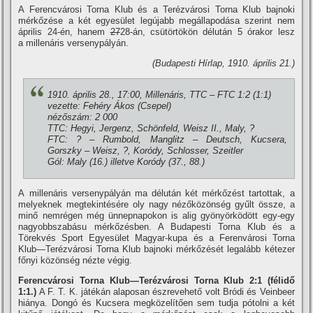
A Ferencvárosi Torna Klub és a Terézvárosi Torna Klub bajnoki
mérkőzése a két egyesület legújabb megállapodása szerint nem
április 24-én, hanem
27
28-án, csütörtökön délután 5 órakor lesz
a millenáris versenypályán.
(Budapesti Hí­rlap, 1910. április 21.)
1910. április 28., 17:00, Millenáris, TTC – FTC 1:2 (1:1)
vezette: Fehéry Ákos (Csepel)
nézőszám: 2 000
TTC: Hegyi, Jergenz, Schönfeld, Weisz II., Maly, ?
FTC: ? – Rumbold, Manglitz – Deutsch, Kucsera,
Gorszky – Weisz, ?, Koródy, Schlosser, Szeitler
Gól: Maly (16.) illetve Koródy (37., 88.)
A millenáris versenypályán ma délután két mérkőzést tartottak, a
melyeknek megtekintésére oly nagy nézőközönség gyűlt össze, a
minő nemrégen még ünnepnapokon is alig gyönyörködött egy-egy
nagyobbszabásu mérkőzésben. A Budapesti Torna Klub és a
Törekvés Sport Egyesület Magyar-kupa és a Ferenvárosi Torna
Klub—Terézvárosi Torna Klub bajnoki mérkőzését legalább kétezer
főnyi közönség nézte végig.
Ferencvárosi Torna Klub—Terézvárosi Torna Klub 2:1 (félidő
1:1.)
A F. T. K. játékán alaposan észrevehető volt Bródi és Veinbeer
hiánya. Dongó és Kucsera megközelí­tően sem tudja pótolni a két