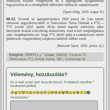
mérkőzés közben megéhezett és a legnagyobb nyugalommal
fogyasztotta el a vendéglőből időközben előhozott vajaskenyeret.
(Sport-Világ, 1910. május 9.)
MLSZ.
Kivonat az igazgató-tanács 1910 junius hó 3-án tartott
ülésének jegyzőkönyvéből: A Terézvárosi Torna Clubnak a FTC—
TTC között 1910. április 28-án tartott bajnoki mérkőzés ellen
benyújtott óvását a bizottság elutasí­totta, mert a biró meghallgatása
után megállapí­totta azt, hogy FTC döntő gólja a szabályszerű okból
(játékosok megsérülése) meghosszabbí­tott időben esett.
(Nemzeti Sport, 1910. június 11.)
Kategória:
1909/10
|
Címke:
1909/10
,
Fővárosi TC
(Terézvárosi TC)
,
Koródy Károly
,
NB1
,
Szövetségi dí­j
Vélemény, hozzászólás?
Az e-mail címet nem tesszük közzé.
A kötelező mezőket
*
karakterrel jelöltük
Hozzászólás
*