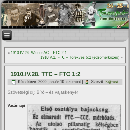
«
1910.IV.24. Wiener AC – FTC 2:1
1910.V.1. FTC – Törekvés 5:2 (edzőmérkőzés)
»
1910.IV.28. TTC – FTC 1:2
Közzétéve:
2009. január 10. szombat
|
Szerző:
K@rcsi
Szövetségi dí­j: Bí­ró – és vajaskenyér
Vasárnapi