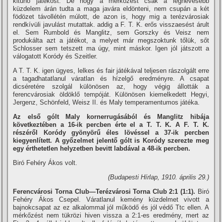
kitűnő játékost. De hogy a mérkőzést csak a leghevesebb
küzdelem árán tudta a maga javára eldönteni, nem csupán a két
födözet távollétén múlott, de azon is, hogy mig a terézvárosiak
rendkí­vüli javulást mutattak. addig a F. T. K. erős visszaesést árult
el. Sem Rumbold és Manglitz, sem Gorszky és Veisz nem
produkálta azt a játékot, a melyet már megszoktunk tőlük, sőt
Schlosser sem tetszett ma úgy, mint máskor. Igen jól játszott a
válogatott Koródy és Szeitler.
A T. T. K. igen ügyes, lelkes és fair játékával teljesen rászolgált erre
a tagadhatatlanul váratlan és hí­zelgő eredményre. A csapat
dicséretére szolgál különösen az, hogy végig állották a
ferencvárosiak öldöklő tempóját. Különösen kiemelkedett Hegyi,
Jergenz, Schönfeld, Weisz II. és Maly temperamentumos játéka.
Az első gólt Maly kornerrugásából és Manglitz hibája
következtében a 16-ik percben érte el a T. T. K. A F. T. K.
részéről Koródy gyönyörű éles lövéssel a 37-ik percben
kiegyenlí­tett. A győzelmet jelentő gólt is Koródy szerezte meg
egy érthetetlen helyzetben bevitt labdával a 48-ik percben.
Biró Fehéry Ákos volt.
(Budapesti Hí­rlap, 1910. április 29.)
Ferencvárosi Torna Club—Terézvárosi Torna Club 2:1 (1:1).
Biró
Fehéry Ákos Csepel. Váratlanul kemény küzdelmet vivott a
bajnokcsapat az ez alkalommal jól működő és jól védő Ttc ellen. A
mérkőzést nem tükrözi hiven vissza a 2:1-es eredmény, mert az