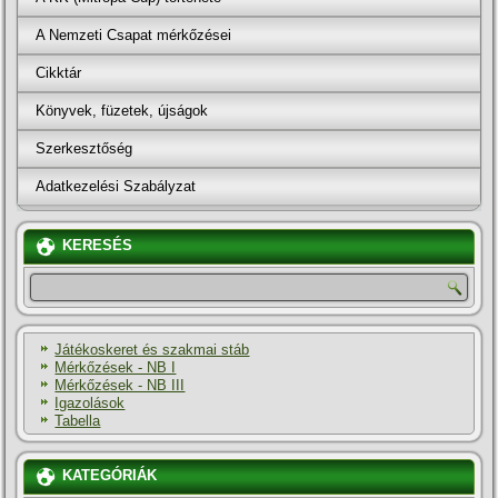
A Nemzeti Csapat mérkőzései
Cikktár
Könyvek, füzetek, újságok
Szerkesztőség
Adatkezelési Szabályzat
KERESÉS
Játékoskeret és szakmai stáb
Mérkőzések - NB I
Mérkőzések - NB III
Igazolások
Tabella
KATEGÓRIÁK