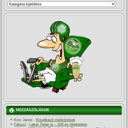
KATEGÓRIÁK
HOZZÁSZÓLÁSOK
Kiss János
-
Következő mérkőzések
Felucci
-
Lakat Tanár úr – 100 év történelem