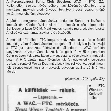
A Ferenczvárosi Torna Club Bécsben. WAC — FTC: 2:1.
Kellemetlen, szeles, hűvös időben, nagy közönség előtt folyt le a
mérkőzés, melynek eredményével, tekintve a bécsi csapat kitűnő
voltát, meg lehetünk elégedve.
A játék a magyarok támadásával, indul de Schlosser lövése a
kapufát éri. Később Weisz viszi le a labdát a bécsi kapu elé,
Schlosser a kapu főié lő. Majd Andres komért rug a bécsiek javára.
A félidő változó támadásokkal 0:0 végződött.
A második félidőben FTC kapja a kedvezőbb oldalt és a félidő
közepéig változó támadásokkal, de goal nélkül folyik a játék. Majd
a FTC jut hátározott fölénybe és állandóan a WAC térfelén
tanyáznak. Közben Cohn kiszökik és goalt lő. A 35-ik perczben
Cohn szépen helyezett labdája megszerzi a bécsieknek a második
goalt. A FTC ezután nagy fölénybe jut. A negyvenedik perezben
Borbás czenterét Weisz lövi, mit a beck kézzel véd. Az ezért megí­
télt tizenegyesből lesz a magyarok egyetlen goalja. Jó biró volt
Meisl.
(Herkules, 1910. április 30.)
A FTC
Wienben.
Kedvező
időben,