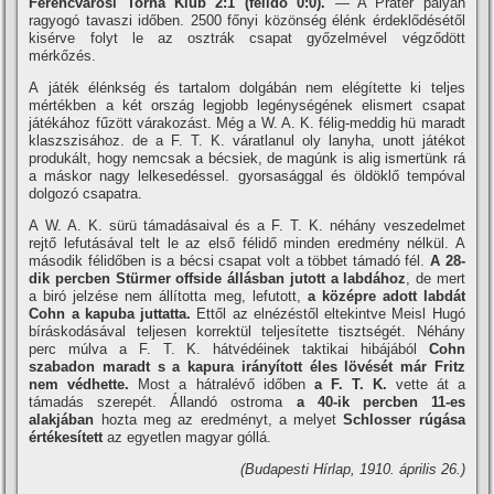
Ferencvárosi Torna Klub 2:1 (félidő 0:0).
— A Práter pályán
ragyogó tavaszi időben. 2500 főnyi közönség élénk érdeklődésétől
kisérve folyt le az osztrák csapat győzelmével végződött
mérkőzés.
A játék élénkség és tartalom dolgábán nem elégí­tette ki teljes
mértékben a két ország legjobb legénységének elismert csapat
játékához fűzött várakozást. Még a W. A. K. félig-meddig hü maradt
klaszszisához. de a F. T. K. váratlanul oly lanyha, unott játékot
produkált, hogy nemcsak a bécsiek, de magúnk is alig ismertünk rá
a máskor nagy lelkesedéssel. gyorsasággal és öldöklő tempóval
dolgozó csapatra.
A W. A. K. sürü támadásaival és a F. T. K. néhány veszedelmet
rejtő lefutásával telt le az első félidő minden eredmény nélkül. A
második félidőben is a bécsi csapat volt a többet támadó fél.
A 28-
dik percben Stürmer offside állásban jutott a labdához
, de mert
a biró jelzése nem állí­totta meg, lefutott,
a középre adott labdát
Cohn a kapuba juttatta.
Ettől az elnézéstől eltekintve Meisl Hugó
bí­ráskodásával teljesen korrektül teljesí­tette tisztségét. Néhány
perc múlva a F. T. K. hátvédéinek taktikai hibájából
Cohn
szabadon maradt s a kapura irányí­tott éles lövését már Fritz
nem védhette.
Most a hátralévő időben
a F. T. K.
vette át a
támadás szerepét. Állandó ostroma
a 40-ik percben 11-es
alakjában
hozta meg az eredményt, a melyet
Schlosser rúgása
értékesí­tett
az egyetlen magyar góllá.
(Budapesti Hí­rlap, 1910. április 26.)