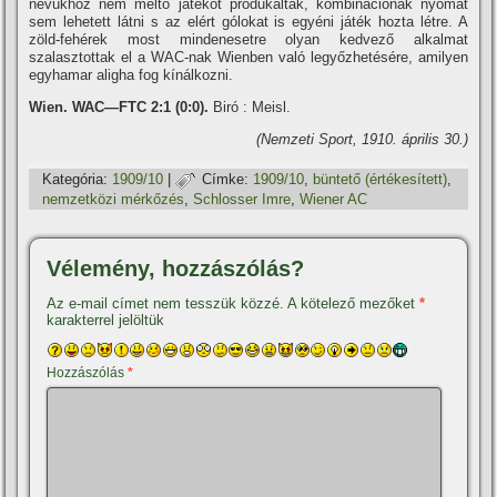
nevükhöz nem méltó játékot produkáltak, kombinációnak nyomát
sem lehetett látni s az elért gólokat is egyéni játék hozta létre. A
zöld-fehérek most mindenesetre olyan kedvező alkalmat
szalasztottak el a WAC-nak Wienben való legyőzhetésére, amilyen
egyhamar aligha fog kí­nálkozni.
Wien. WAC—FTC 2:1 (0:0).
Biró : Meisl.
(Nemzeti Sport, 1910. április 30.)
Kategória:
1909/10
|
Címke:
1909/10
,
büntető (értékesí­tett)
,
nemzetközi mérkőzés
,
Schlosser Imre
,
Wiener AC
Vélemény, hozzászólás?
Az e-mail címet nem tesszük közzé.
A kötelező mezőket
*
karakterrel jelöltük
Hozzászólás
*