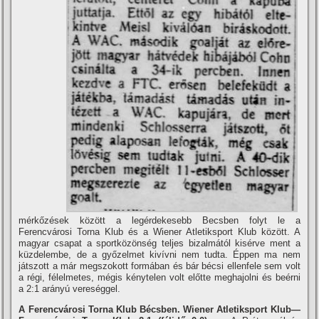
mérkőzések között a legérdekesebb Becsben folyt le a
Ferencvárosi Torna Klub és a Wiener Atletiksport Klub között. A
magyar csapat a sportközönség teljes bizalmától kisérve ment a
küzdelembe, de a győzelmet kiví­vni nem tudta. Éppen ma nem
játszott a már megszokott formában és bár bécsi ellenfele sem volt
a régi, félelmetes, mégis kénytelen volt előtte meghajolni és beérni
a 2:1 arányú vereséggel.
A Ferencvárosi Torna Klub Bécsben. Wiener Atletiksport Klub—