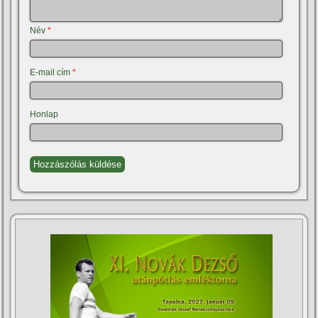
Név
*
E-mail cím
*
Honlap