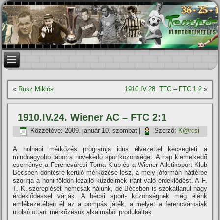
«
Rusz Miklós
1910.IV.28. TTC – FTC 1:2
»
1910.IV.24. Wiener AC – FTC 2:1
Közzétéve:
2009. január 10. szombat
|
Szerző:
K@rcsi
A holnapi mérkőzés programja idus élvezettel kecsegteti a
mindnagyobb táborra növekedő sportközönséget. A nap kiemelkedő
eseménye a Ferencvárosi Torna Klub és a Wiener Atletiksport Klub
Bécsben döntésre kerülő mérkőzése lesz, a mely jóformán háttérbe
szorí­tja a honi földön lezajló küzdelmek iránt való érdeklődést. A F.
T. K. szereplését nemcsak nálunk, de Bécsben is szokatlanul nagy
érdeklődéssel várják. A bécsi sport- közönségnek még élénk
emlékezetében él az a pompás játék, a melyet a ferencvárosiak
utolsó ottani mérkőzésük alkalmából produkáltak.