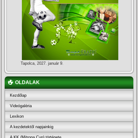
Tapolca, 2027. január 9.
OLDALAK
Kezdőlap
Videógaléria
Lexikon
A kezdetektől napjainkig
A KK (Mitropa Cup) története