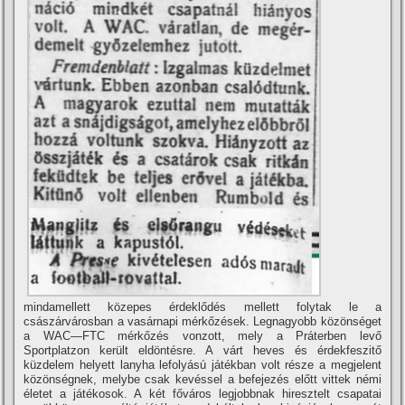
mindamellett közepes érdeklődés mellett folytak le a
császárvárosban a vasárnapi mérkőzések. Legnagyobb közönséget
a WAC—FTC mérkőzés vonzott, mely a Práterben levő
Sportplatzon került eldöntésre. A várt heves és érdekfeszitő
küzdelem helyett lanyha lefolyású játékban volt része a megjelent
közönségnek, melybe csak kevéssel a befejezés előtt vittek némi
életet a játékosok. A két főváros legjobbnak hiresztelt csapatai