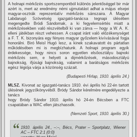
A holnapi mérkőzés sportszempontból különös jelentőséggel bir már
azért is, mert az eredmény némi ujjmutatást adhat a május elsejei
magyar-osztrák reprezentatí­v mérkőzés sánszaira. A Magyar
Labdarugó Szövetség igazgató-tanácsa tegnapi ülésében
megengedte Bródi Sándornak, a ki fegyelemsértés miatt a
mérkőzésekben való részvételből ki van zárva — hogy a W. A. K.
elleni játékban részt vehessen. A csapat iránt való előzékenységet
a F. T. K. bizonyára egy fényes magyar győzelem kiví­vásával fogja
honorálni. Biró Meisl Hugó lesz, a kinek szakavatott és pártatlan
működésében mi is megbí­zhatunk. A holnapi program egyik
érdekessége, hogy nincs soron egyetlen elsőosztályu bajnoki
mérkőzés sem, e helyett a dijmérkőzések, másodosztályú
bajnokság, ifjúsági bajnokság, valamint a barátságos mérkőzés
egész légiója várja a közönség százait.
(Budapesti Hí­rlap, 1910. április 24.)
MLSZ.
Kivonat az igazgató-tanács 1910. évi április hó 22-én tartott
ülésének jegyzőkönyvéből. Bródy Sándor kérelmére engedélyezte a
tanács
hogy Bródy Sándor 1910. április hó 24-én Bécsben a FTC
csapatában a WAC ellen játszhassék.
(Nemzeti Sport, 1910. április 30.)
1910. április 24., –:–, Bécs, Prater – Sportplatz, Wiener
AC – FTC 2:1 (0:0)