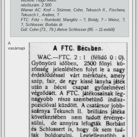
vezette: Hugo Meisl
nézőszám: 2 500
Wiener AC: Krof – Stürmer, Cohn, Tekusch II., Fischera,
Tekusch I., Andres, ?
FTC: Fritz – Rumbold, Manglitz – ?, Bródy, ? – Weisz, ?,
?, Schlosser, Borbás dr.
Gól: Cohn (73., 79.) illetve Schlosser (85. – 11-esből)
A
vasárnapi