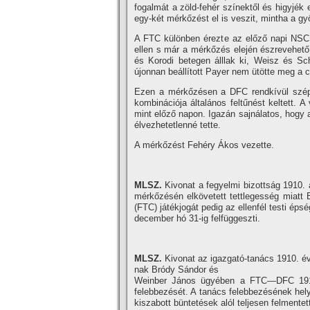
fogalmát a zöld-fehér szí­nektől és higyjé
egy-két mérkőzést el is veszit, mintha a gy
A FTC különben érezte az előző napi NSC 
ellen s már a mérkőzés elején észrevehető 
és Korodi betegen álllak ki, Weisz és Sch
újonnan beállí­tott Payer nem ütötte meg a c
Ezen a mérkőzésen a DFC rendkí­vül szép 
kombinációja általános feltűnést keltett. 
mint előző napon. Igazán sajnálatos, hogy a
élvezhetetlenné tette.
A mérkőzést Fehéry Ákos vezette.
MLSZ.
Kivonat a fegyelmi bizottság 1910. 
mérkőzésén elkövetett tettlegesség miatt 
(FTC) játékjogát pedig az ellenfél testi ép
december hó 31-ig felfüggeszti.
MLSZ.
Kivonat az igazgató-tanács 1910. évi
nak Bródy Sándor és
Weinber János ügyében a FTC—DFC 1910. áp
felebbezését. A tanács felebbezésének hely
kiszabott büntetések alól teljesen felmentet