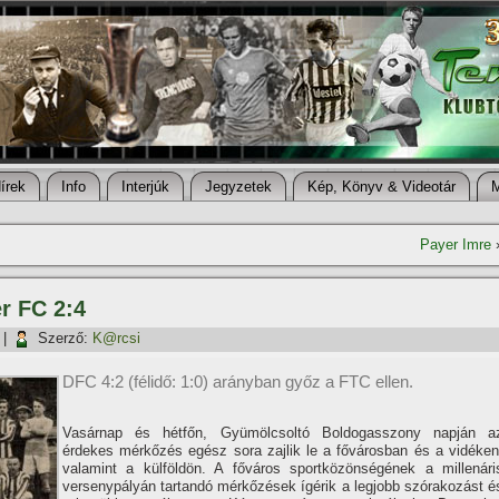
í­rek
Info
Interjúk
Jegyzetek
Kép, Könyv & Videotár
Payer Imre
r FC 2:4
|
Szerző:
K@rcsi
DFC 4:2 (félidő: 1:0) arányban győz a FTC ellen.
Vasárnap és hétfőn, Gyümölcsoltó Boldogasszony napján a
érdekes mérkőzés egész sora zajlik le a fővárosban és a vidéken
valamint a külföldön. A főváros sportközönségének a millenári
versenypályán tartandó mérkőzések í­gérik a legjobb szórakozást é