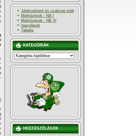
n
d
Játékoskeret és szakmai stáb
n
Mérkőzések - NB I
z
Mérkőzések - NB III
n
Igazolások
Tabella
g
e
n
KATEGÓRIÁK
KATEGÓRIÁK
z
­
a
a
-
)
m
g
t
m
y
HOZZÁSZÓLÁSOK
e