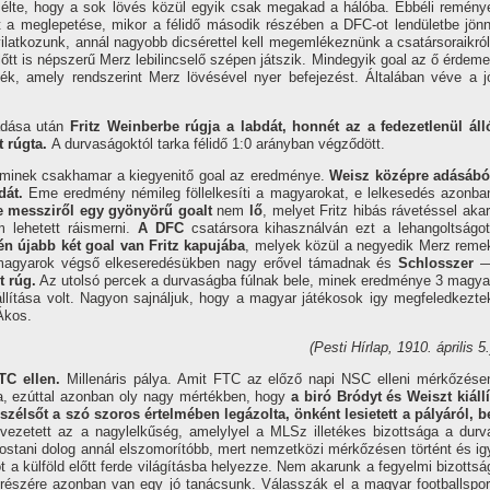
élte, hogy a sok lövés közül egyik csak megakad a hálóba. Ebbéli remény
lt a meglepetése, mikor a félidő második részében a DFC-ot lendületbe jönn
yilatkozunk, annál nagyobb dicsérettel kell megemlékeznünk a csatársoraikról
tt is népszerű Merz lebilincselő szépen játszik. Mindegyik goal az ő érdeme
ék, amely rendszerint Merz lövésével nyer befejezést. Általában véve a j
adása után
Fritz Weinberbe rúgja a labdát, honnét az a fedezetlenül áll
t rúgta.
A durvaságoktól tarka félidő 1:0 arányban végződött.
aminek csakhamar a kiegyenitő goal az eredménye.
Weisz középre adásábó
dát.
Eme eredmény némileg föllelkesí­ti a magyarokat, e lelkesedés azonba
e messziről egy gyönyörű goalt
nem
lő
, melyet Fritz hibás rávetéssel akar
 lehetett ráismerni.
A DFC
csatársora kihasználván ezt a lehangoltságot
én újabb két goal van Fritz kapujába
, melyek közül a negyedik Merz reme
magyarok végső elkeseredésükben nagy erővel támadnak és
Schlosszer
t rúg.
Az utolsó percek a durvaságba fúlnak bele, minek eredménye 3 magya
í­tása volt. Nagyon sajnáljuk, hogy a magyar játékosok igy megfeledkezte
 Ákos.
(Pesti Hí­rlap, 1910. április 5.
TC ellen.
Millenáris pálya. Amit FTC az előző napi NSC elleni mérkőzése
ta, ezúttal azonban oly nagy mértékben, hogy
a biró Bródyt és Weiszt kiállí
szélsőt a szó szoros értelmében legázolta, önként lesietett a pályáról, b
vezetett az a nagylelkűség, amelylyel a MLSz illetékes bizottsága a durv
stani dolog annál elszomorí­tóbb, mert nemzetközi mérkőzésen történt és ig
t a külföld előtt ferde világí­tásba helyezze. Nem akarunk a fegyelmi bizottsá
C részére azonban van egy jó tanácsunk. Válasszák el a magyar footballspor