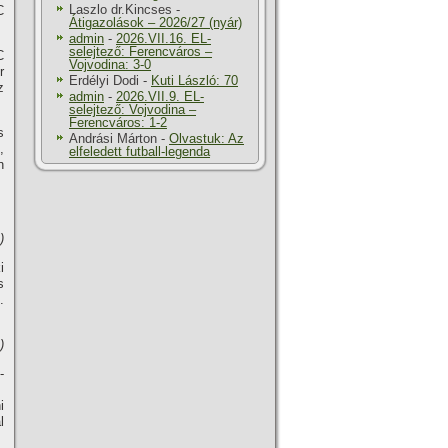
Laszlo dr.Kincses
-
C
Átigazolások – 2026/27 (nyár)
admin
-
2026.VII.16. EL-
selejtező: Ferencváros –
C
Vojvodina: 3-0
r
Erdélyi Dodi
-
Kuti László: 70
z
admin
-
2026.VII.9. EL-
selejtező: Vojvodina –
Ferencváros: 1-2
s
Andrási Márton
-
Olvastuk: Az
,
elfeledett futball-legenda
n
)
i
s
.
)
-
i
l