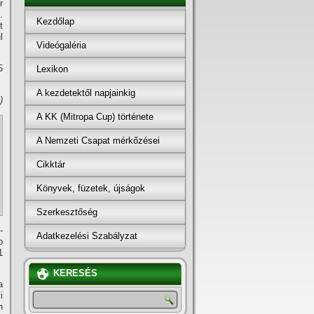
r
.
Kezdőlap
t
l
Videógaléria
5
Lexikon
A kezdetektől napjainkig
)
A KK (Mitropa Cup) története
A Nemzeti Csapat mérkőzései
Cikktár
Könyvek, füzetek, újságok
Szerkesztőség
-
Adatkezelési Szabályzat
b
1
KERESÉS
a
i
n