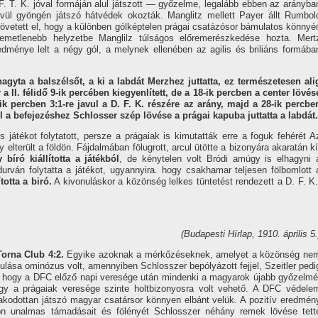
 F. T. K. jóval formáján alul játszott — győzelme, legalább ebben az arányba
­vül gyöngén játszó hátvédek okozták. Manglitz mellett Payer állt Rumbol
 követett el, hogy a különben gólképtelen prágai csatázósor bámulatos könnyé
llemetlenebb helyzetbe Manglilz túlságos előremerészkedése hozta. Mert
dménye lelt a négy gól, a melynek ellenében az agilis és briliáns formába
gyta a balszélsőt, a ki a labdát Merzhez juttatta, ez természetesen ali
a II. félidő 9-ik percében kiegyenlí­tett, de a 18-ik percben a center lövés
ik percben 3:1-re javul a D. F. K. részére az arány, majd a 28-ik percbe
 a befejezéshez Schlosser szép lövése a prágai kapuba juttatta a labdát.
s játékot folytatott, persze a prágaiak is kimutatták erre a foguk fehérét A
 elterült a földön. Fájdalmában fölugrott, arcul ütötte a bizonyára akaratán kí
 bí­ró kiállí­totta a játékból
, de kénytelen volt Bródi amúgy is elhagyni 
 durván folytatta a játékot, ugyannyira. hogy csakhamar teljesen fölbomlott 
totta a biró.
A kivonuláskor a közönség lelkes tüntetést rendezett a D. F. K.
(Budapesti Hí­rlap, 1910. április 5.
Torna Club 4:2.
Egyike azoknak a mérkőzéseknek, amelyet a közönség ne
ulása ominózus volt, amennyiben Schlosszer bepólyázott fejjel, Szeitler pedi
, hogy a DFC előző napi veresége után mindenki a magyarok újabb győzelmé
hogy a prágaiak veresége szinte holtbizonyosra volt vehető. A DFC védele
akodottan játszó magyar csatársor könnyen elbánt velük. A pozití­v eredmén
n unalmas támadásait és fölényét Schlosszer néhány remek lövése tett