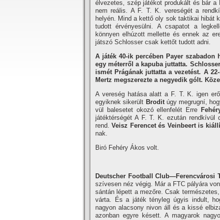
élvezetes, szép játékot produkált és bár a
nem reális. A F. T. K. vereségét a rendkí
helyén. Mind a kettő oly sok taktikai hibát
tudott érvényesülni. A csapatot a legke
könnyen elhúzott mellette és ennek az ere
játszó Schlosser csak kettőt tudott adni.
A játék 40-ik percében Payer szabadon ha
egy méterről a kapuba juttatta. Schlosser 
ismét Prágának juttatta a vezetést. A 22-
Mertz megszerezte a negyedik gólt. Közel
A vereség hatása alatt a F. T. K. igen erő
egyiknek sikerült
Brodit
úgy megrugní­, hogy
vül balesetet okozó ellenfelét Erre
Fehéry
játéktérségét A F. T. K. ezután rendkí­vül
rend.
Veisz Ferencet és Veinbeert is kiállí­
nak.
Biró Fehéry Ákos volt.
Deutscher Football Club—Ferencvárosi 
szí­vesen néz végig. Már a FTC pályára von
sántán lépett a mezőre. Csak természetes
várta. És a játék tényleg úgyis indult, 
nagyon alacsony nivon áll és a kissé elbiz
azonban egyre késett. A magyarok nagyo