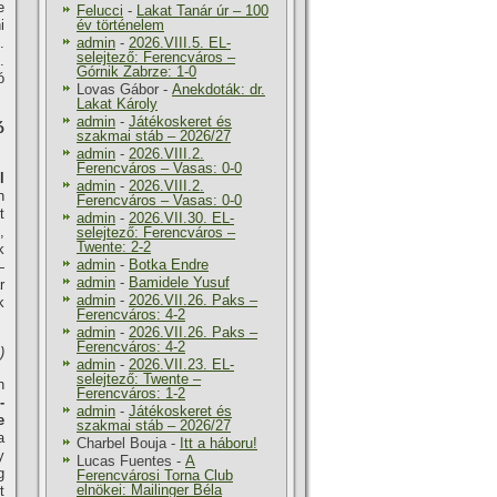
e
Felucci
-
Lakat Tanár úr – 100
i
év történelem
.
admin
-
2026.VIII.5. EL-
selejtező: Ferencváros –
.
Górnik Zabrze: 1-0
ó
Lovas Gábor
-
Anekdoták: dr.
Lakat Károly
admin
-
Játékoskeret és
ó
szakmai stáb – 2026/27
admin
-
2026.VIII.2.
Ferencváros – Vasas: 0-0
l
admin
-
2026.VIII.2.
n
Ferencváros – Vasas: 0-0
t
admin
-
2026.VII.30. EL-
,
selejtező: Ferencváros –
Twente: 2-2
k
admin
-
Botka Endre
—
admin
-
Bamidele Yusuf
r
admin
-
2026.VII.26. Paks –
k
Ferencváros: 4-2
admin
-
2026.VII.26. Paks –
Ferencváros: 4-2
)
admin
-
2026.VII.23. EL-
selejtező: Twente –
n
Ferencváros: 1-2
­
admin
-
Játékoskeret és
e
szakmai stáb – 2026/27
a
Charbel Bouja
-
Itt a háboru!
y
Lucas Fuentes
-
A
g
Ferencvárosi Torna Club
elnökei: Mailinger Béla
t