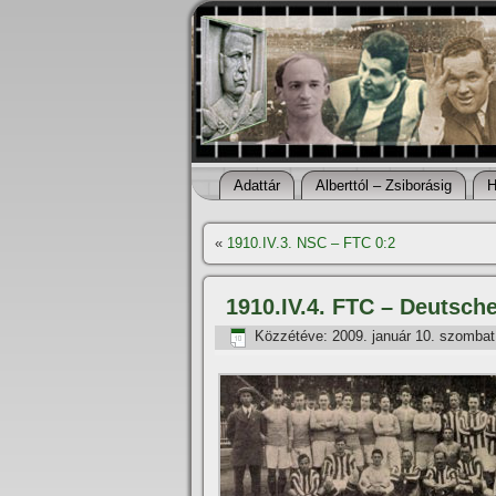
Adattár
Alberttól – Zsiborásig
H
«
1910.IV.3. NSC – FTC 0:2
1910.IV.4. FTC – Deutsche
Közzétéve:
2009. január 10. szombat