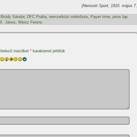
(Nemzeti Sport, 1910. május 7.
,
Bródy Sándor
,
DFC Praha
,
nemzetközi mérkőzés
,
Payer Imre
,
piros lap
II. János
,
Weisz Ferenc
ötelező mezőket
*
karakterrel jelöltük