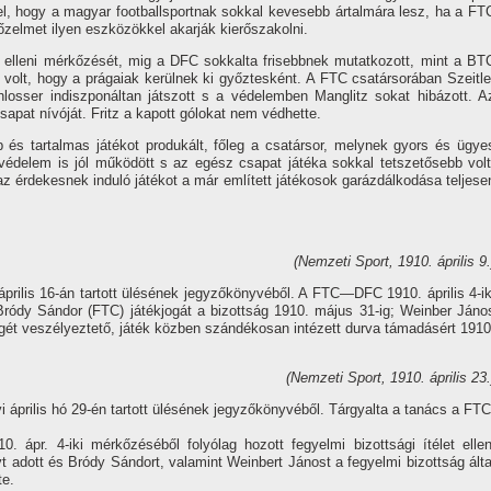
k el, hogy a magyar footballsportnak sokkal kevesebb ártalmára lesz, ha a FT
őzelmet ilyen eszközökkel akarják kierőszakolni.
elleni mérkőzését, mig a DFC sokkalta frisebbnek mutatkozott, mint a BT
volt, hogy a prágaiak kerülnek ki győztesként. A FTC csatársorában Szeitle
losser indiszponáltan játszott s a védelemben Manglitz sokat hibázott. A
sapat ní­vóját. Fritz a kapott gólokat nem védhette.
és tartalmas játékot produkált, főleg a csatársor, melynek gyors és ügye
A védelem is jól működött s az egész csapat játéka sokkal tetszetősebb volt
z érdekesnek induló játékot a már emlí­tett játékosok garázdálkodása teljese
(Nemzeti Sport, 1910. április 9.
április 16-án tartott ülésének jegyzőkönyvéből. A FTC—DFC 1910. április 4-ik
Bródy Sándor (FTC) játékjogát a bizottság 1910. május 31-ig; Weinber Jáno
ségét veszélyeztető, játék közben szándékosan intézett durva támadásért 1910
(Nemzeti Sport, 1910. április 23.
 április hó 29-én tartott ülésének jegyzőkönyvéből. Tárgyalta a tanács a FTC
r. 4-iki mérkőzéséből folyólag hozott fegyelmi bizottsági í­télet ellen
t adott és Bródy Sándort, valamint Weinbert Jánost a fegyelmi bizottság álta
te.