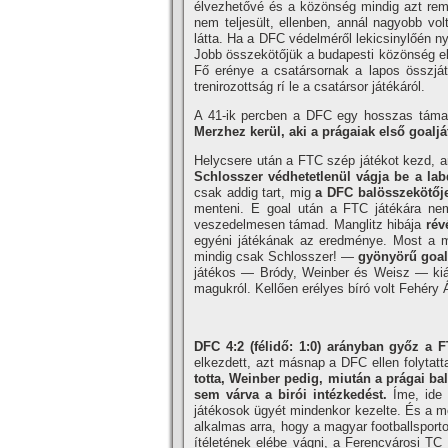
élvezhetővé és a közönség mindig azt rem
nem teljesült, ellenben, annál nagyobb vo
látta. Ha a DFC védelméről lekicsinylőén n
Jobb összekötőjük a budapesti közönség elő
Fő erénye a csatársornak a lapos összját
trenirozottság rí­ le a csatársor játékáról.
A 41-ik percben a DFC egy hosszas tám
Merzhez kerül, aki a prágaiak első goaljá
Helycsere után a FTC szép játékot kezd, 
Schlosszer védhetetlenül vágja be a lab
csak addig tart, mig
a DFC balösszekötőj
menteni. E goal után a FTC játékára nem
veszedelmesen támad. Manglitz hibája
rév
egyéni játékának az eredménye. Most a 
mindig csak Schlosszer! —
gyönyörű goal
játékos — Bródy, Weinber és Weisz — kiáll
magukról. Kellően erélyes bí­ró volt Fehéry
DFC 4:2 (félidő: 1:0) arányban győz a F
elkezdett, azt másnap a DFC ellen folytat
totta, Weinber pedig, miután a prágai bal
sem várva a birói intézkedést.
Íme, ide 
játékosok ügyét mindenkor kezelte. És a mo
alkalmas arra, hogy a magyar footballsporto
í­téletének elébe vágni, a Ferencvárosi T