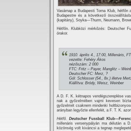
Vasárnap a Budapesti Torna Klub, hétfőn a
Budapestre és a következő összeállí­tás
(kapitány), Soyka—Thurm, Neumann, Brown,
Hétfőn. Klubközi mérkőzés: Deutscher Fus
órakor.
1910. április 4., 17:00, Millenáris, 
vezette: Fehéry Ákos
nézőszám: 2 000
FTC: Fritz – Payer, Manglitz – Weinb
Deutscher FC: Merz, ?
Gól: Schlosser (54., 8x.) illetve Mertz
Kiállí­tva: Bródy, Weisz, Weinber
A D. F. K. kétnapos vendégszereplése vask
nak a győzelmében vajmi kevesen bí­ztak
győzelmét csaknem mindenki holtbizonyosra 
arányban legyőzte ellenfelét, a F. T. K. az
Hétfő.
De
utscher Fussball Klub—Ferencv
millenáris versenypályán ma délután a D
közönség volt kiváncsi a tegnap meglepeté