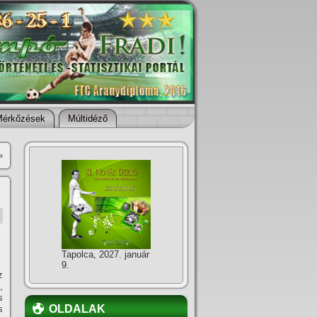
Mérkőzések
Múltidéző
»
Tapolca, 2027. január
9.
z
,
s
OLDALAK
s