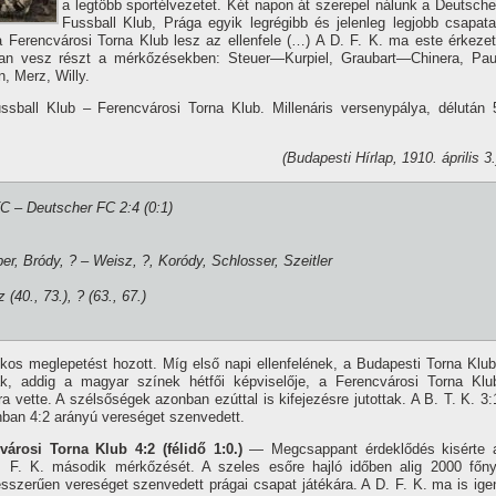
a legtöbb sportélvezetet. Két napon át szerepel nálunk a Deutsche
Fussball Klub, Prága egyik legrégibb és jelenleg legjobb csapata
 Ferencvárosi Torna Klub lesz az ellenfele (…) A D. F. K. ma este érkezet
ban vesz részt a mérkőzésekben: Steuer—Kurpiel, Graubart—Chinera, Pau
 Merz, Willy.
sball Klub – Ferencvárosi Torna Klub. Millenáris versenypálya, délután 
(Budapesti Hí­rlap, 1910. április 3.
FTC – Deutscher FC 2:4 (0:1)
er, Bródy, ? – Weisz, ?, Koródy, Schlosser, Szeitler
 (40., 73.), ? (63., 67.)
os meglepetést hozott. Mí­g első napi ellenfelének, a Budapesti Torna Klub
, addig a magyar szí­nek hétfői képviselője, a Ferencvárosi Torna Klu
vette. A szélsőségek azonban ezúttal is kifejezésre jutottak. A B. T. K. 3:
onban 4:2 arányú vereséget szenvedett.
árosi Torna Klub 4:2 (félidő 1:0.)
— Megcsappant érdeklődés kisérte 
. F. K. második mérkőzését. A szeles esőre hajló időben alig 2000 főny
sszerűen vereséget szenvedett prágai csapat játékára. A D. F. K. ma is ige