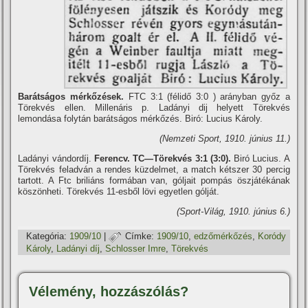
Barátságos mérkőzések.
FTC 3:1 (félidő 3:0 ) arányban győz a
Törekvés ellen. Millenáris p. Ladányi dij helyett Törekvés
lemondása folytán barátságos mérkőzés. Biró: Lucius Károly.
(Nemzeti Sport, 1910. június 11.)
Ladányi vándordí­j.
Ferencv. TC—Törekvés 3:1 (3:0).
Biró Lucius. A
Törekvés feladván a rendes küzdelmet, a match kétszer 30 percig
tartott. A Ftc briliáns formában van, góljait pompás öszjátékának
köszönheti. Törekvés 11-esből lövi egyetlen gólját.
(Sport-Világ, 1910. június 6.)
Kategória:
1909/10
|
Címke:
1909/10
,
edzőmérkőzés
,
Koródy
Károly
,
Ladányi dí­j
,
Schlosser Imre
,
Törekvés
Vélemény, hozzászólás?