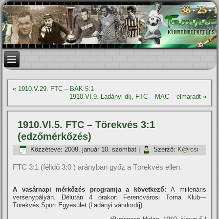
«
1910.V.29. FTC – BAK 5:1
1910.VI.9. Ladányi-dí­j, FTC – MAC – elmaradt
»
1910.VI.5. FTC – Törekvés 3:1
(edzőmérkőzés)
Közzétéve:
2009. január 10. szombat
|
Szerző:
K@rcsi
FTC 3:1 (félidő 3:0 ) arányban győz a Törekvés ellen.
A vasárnapi mérkőzés programja a következő:
A millenáris
versenypályán. Délután 4 órakor: Ferencvárosi Torna Klub—
Törekvés Sport Egyesület (Ladányi vándordí­j).