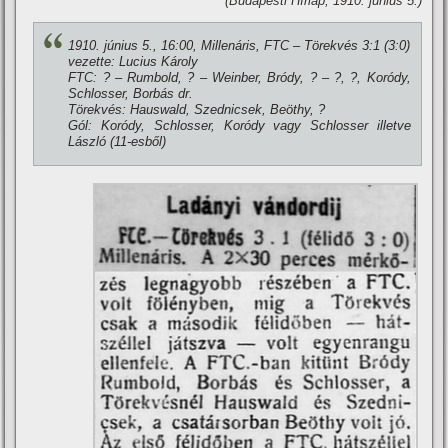
(Budapesti Hí­rlap, 1910. június 5.)
1910. június 5., 16:00, Millenáris, FTC – Törekvés 3:1 (3:0)
vezette: Lucius Károly
FTC: ? – Rumbold, ? – Weinber, Bródy, ? – ?, ?, Koródy,
Schlosser, Borbás dr.
Törekvés: Hauswald, Szednicsek, Beöthy, ?
Gól: Koródy, Schlosser, Koródy vagy Schlosser illetve
László (11-esből)