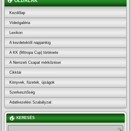
OLDALAK
Kezdőlap
Videógaléria
Lexikon
A kezdetektől napjainkig
A KK (Mitropa Cup) története
A Nemzeti Csapat mérkőzései
Cikktár
Könyvek, füzetek, újságok
Szerkesztőség
Adatkezelési Szabályzat
KERESÉS