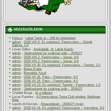
HOZZÁSZÓLÁSOK
Felucci
-
Lakat Tanár úr – 100 év történelem
admin
-
2026.VIII.5. EL-selejtező: Ferencváros – Górnik
Zabrze: 1-0
Lovas Gábor
-
Anekdoták: dr. Lakat Károly
admin
-
Játékoskeret és szakmai stáb – 2026/27
admin
-
2026.VIII.2. Ferencváros – Vasas: 0-0
admin
-
2026.VIII.2. Ferencváros – Vasas: 0-0
admin
-
2026.VII.30. EL-selejtező: Ferencváros – Twente: 2-2
admin
-
Botka Endre
admin
-
Bamidele Yusuf
admin
-
2026.VII.26. Paks – Ferencváros: 4-2
admin
-
2026.VII.26. Paks – Ferencváros: 4-2
admin
-
2026.VII.23. EL-selejtező: Twente – Ferencváros: 1-2
admin
-
Játékoskeret és szakmai stáb – 2026/27
Charbel Bouja
-
Itt a háboru!
Lucas Fuentes
-
A Ferencvárosi Torna Club elnökei: Mailinger
Béla
Laszlo dr.Kincses
-
Átigazolások – 2026/27 (nyár)
admin
-
2026.VII.16. EL-selejtező: Ferencváros – Vojvodina: 3-0