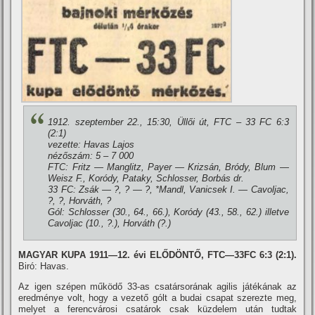
1912. szeptember 22., 15:30, Üllői út, FTC – 33 FC 6:3
(2:1)
vezette: Havas Lajos
nézőszám: 5 – 7 000
FTC: Fritz — Manglitz, Payer — Krizsán, Bródy, Blum —
Weisz F., Koródy, Pataky, Schlosser, Borbás dr.
33 FC: Zsák — ?, ? — ?, *Mandl, Vanicsek I. — Cavoljac,
?, ?, Horváth, ?
Gól: Schlosser (30., 64., 66.), Koródy (43., 58., 62.) illetve
Cavoljac (10., ?.), Horváth (?.)
MAGYAR KUPA 1911—12. évi ELŐDÖNTŐ, FTC—33FC 6:3 (2:1).
Biró: Havas.
Az igen szépen működő 33-as csatársorának agilis játékának az
eredménye volt, hogy a vezető gólt a budai csapat szerezte meg,
melyet a ferencvárosi csatárok csak küzdelem után tudtak