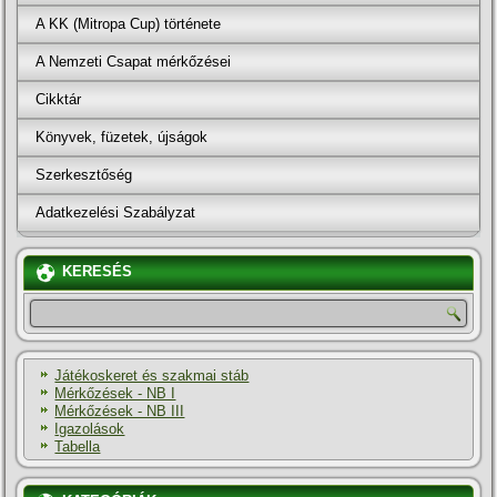
A KK (Mitropa Cup) története
A Nemzeti Csapat mérkőzései
Cikktár
Könyvek, füzetek, újságok
Szerkesztőség
Adatkezelési Szabályzat
KERESÉS
Játékoskeret és szakmai stáb
Mérkőzések - NB I
Mérkőzések - NB III
Igazolások
Tabella