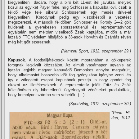
kiegyenliteni, dacára, hogy a biró két 11-est í­tél javukra, melyek
közül az egyiket Payer félre, mí­g Schlosser a kapusba lövi, csak a
félidő vége felé sikerül Schlossernek egy mesés drive-el
kiegyenliteni, Korodynak pedig egy kiszökésből a vezetést
megszerezni. A második félidőben Schlosser és Korody 2—2 gólt
küldenek a gyerekesen sporszerütlenül és reprezentatí­vhoz
egyáltalán nem méltóan viselkedő Zsák kapujába, midőn a már
lazsáló FTC védelem hibájából a 33-asok Horváth és Csárdás révén
még két gólt szereznek.
(Nemzeti Sport, 1912. szeptember 29.)
Kapusok.
A footballjátékosok között mostanában a gólkeperek
forognak legkivált közszájon. Az elmúlt vasárnapon ugyanis az
igazán legjobb magyar kapuvédő Domonkos annyira megsérült,
hogy alkalmasint hosszabb időt fog gyógyulása igénybe venni és
igy a válogatott csapat kapusának posztja is nagy gondot fog
okozni az illetékeseknek. A reprezentatí­v jelölt Fritz és Zsák
kölcsönösen oly hihetetlenül ügyefogyott védéseket produkáltak,
hogy komolyan számba sem vehetők. (…)
(Sportvilág, 1912. szeptember 30.)
*Pesti Hí­
rlap, 1912.