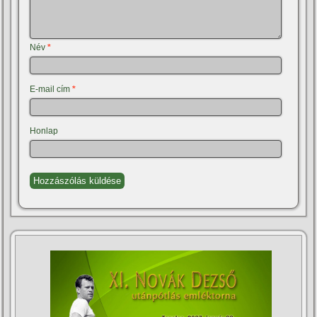
Név
*
E-mail cím
*
Honlap