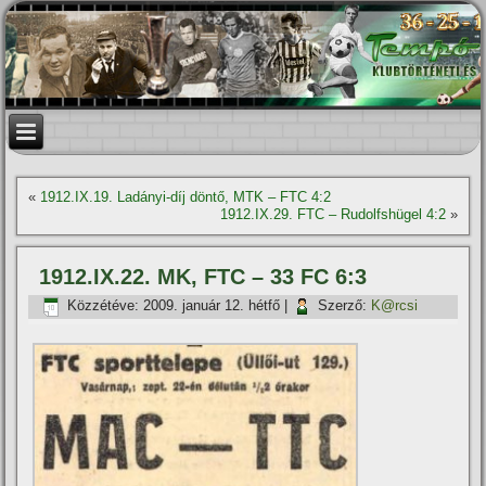
«
1912.IX.19. Ladányi-dí­j döntő, MTK – FTC 4:2
1912.IX.29. FTC – Rudolfshügel 4:2
»
1912.IX.22. MK, FTC – 33 FC 6:3
Közzétéve:
2009. január 12. hétfő
|
Szerző:
K@rcsi