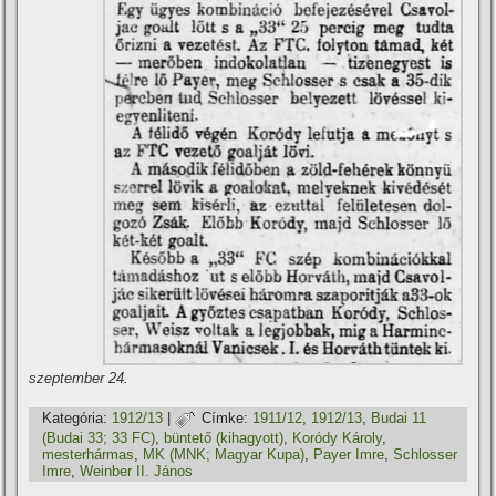
szeptember 24.
Kategória:
1912/13
|
Címke:
1911/12
,
1912/13
,
Budai 11
(Budai 33; 33 FC)
,
büntető (kihagyott)
,
Koródy Károly
,
mesterhármas
,
MK (MNK; Magyar Kupa)
,
Payer Imre
,
Schlosser
Imre
,
Weinber II. János