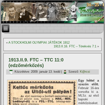
«
A STOCKHOLMI OLYMPIAI JÁTÉKOK 1912
1913.II.16. FTC – Törekvés 7:1
»
1913.II.9. FTC – TTC 11:0
(edzőmérkőzés)
Közzétéve:
2009. január 13. kedd
|
Szerző:
K@rcsi
Egy héttel a
szezón előtt.
Február 16-ára
sorsolta ki a.
MLSz. az első
bajnoki
mérkőzéseket.