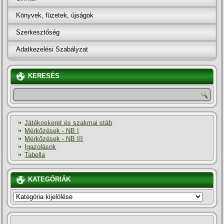
Könyvek, füzetek, újságok
Szerkesztőség
Adatkezelési Szabályzat
KERESÉS
Játékoskeret és szakmai stáb
Mérkőzések - NB I
Mérkőzések - NB III
Igazolások
Tabella
KATEGÓRIÁK
KATEGÓRIÁK