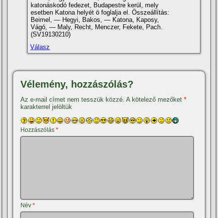
katonáskodó fedezet, Budapestre kerül, mely
esetben Katona helyét ö foglalja el. Összeállí­tás:
Beimel, — Hegyi, Bakos, — Katona, Kaposy,
Vágó, — Maly, Recht, Menczer, Fekete, Pach.
(SV19130210)
Válasz
Vélemény, hozzászólás?
Az e-mail címet nem tesszük közzé.
A kötelező mezőket
*
karakterrel jelöltük
Hozzászólás
*
Név
*