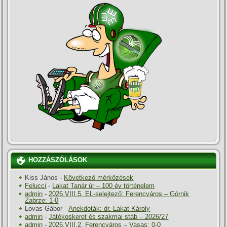
HOZZÁSZÓLÁSOK
Kiss János
-
Következő mérkőzések
Felucci
-
Lakat Tanár úr – 100 év történelem
admin
-
2026.VIII.5. EL-selejtező: Ferencváros – Górnik
Zabrze: 1-0
Lovas Gábor
-
Anekdoták: dr. Lakat Károly
admin
-
Játékoskeret és szakmai stáb – 2026/27
admin
-
2026.VIII.2. Ferencváros – Vasas: 0-0