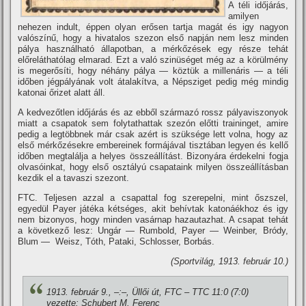
A téli időjárás,
amilyen
nehezen indult, éppen olyan erősen tartja magát és igy nagyon
valószí­nű, hogy a hivatalos szezon első napján nem lesz minden
pálya használható állapotban, a mérkőzések egy része tehát
előreláthatólag elmarad. Ezt a való szinüséget még az a körülmény
is megerősí­ti, hogy néhány pálya — köztük a millenáris — a téli
időben jégpályának volt átalakí­tva, a Népsziget pedig még mindig
katonai őrizet alatt áll.
A kedvezőtlen időjárás és az ebből származó rossz pályaviszonyok
miatt a csapatok sem folytathattak szezón előtti traininget, amire
pedig a legtöbbnek már csak azért is szüksége lett volna, hogy az
első mérkőzésekre embereinek formájával tisztában legyen és kellő
időben megtalálja a helyes összeállí­tást. Bizonyára érdekelni fogja
olvasóinkat, hogy első osztályú csapataink milyen összeállí­tásban
kezdik el a tavaszi szezont.
FTC. Teljesen azzal a csapattal fog szerepelni, mint őszszel,
egyedül Payer játéka kétséges, akit behí­vtak katonáékhoz és igy
nem bizonyos, hogy minden vasárnap hazautazhat. A csapat tehát
a következő lesz: Ungár — Rumbold, Payer — Weinber, Bródy,
Blum — Weisz, Tóth, Pataki, Schlosser, Borbás.
(Sportvilág, 1913. február 10.)
1913. február 9., –:–, Üllői út, FTC – TTC 11:0 (7:0)
vezette: Schubert M. Ferenc