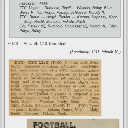
nézőszám: 4 000
FTC: Ungár — Rumbold, Rigell — Weinber, Bródy, Blum —
Weisz F., Tóth-Potya, Pataky, Schlosser, Koródy II.
TTC: Braun — Hegyi, Elefánt — Katona, Kapossy, Vágó
— Maly, Recht, Menczer, Fekete, Pach
Gól: Pataky (5), Rumbold, Schlosser (2), Koródy II., Tóth-
Potya, Bródy
FTC II — Attila SE 12:0. Bí­ró: Gerő.
(Sporthí­rlap, 1913. február 10.)