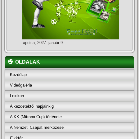
Tapolca, 2027. január 9.
OLDALAK
Kezdőlap
Videógaléria
Lexikon
A kezdetektől napjainkig
A KK (Mitropa Cup) története
A Nemzeti Csapat mérkőzései
Cikktár