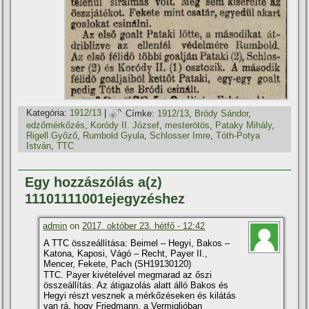
Kategória:
1912/13
|
Címke:
1912/13
,
Bródy Sándor
,
edzőmérkőzés
,
Koródy II. József
,
mesterötös
,
Pataky Mihály
,
Rigell Győző
,
Rumbold Gyula
,
Schlosser Imre
,
Tóth-Potya
István
,
TTC
Egy hozzászólás a(z)
11101111001ejegyzéshez
admin
on
2017. október 23. hétfő - 12:42
A TTC összeállí­tása: Beimel – Hegyi, Bakos –
Katona, Kaposi, Vágó – Recht, Payer II.,
Mencer, Fekete, Pach (SH19130120)
TTC. Payer kivételével megmarad az őszi
összeállí­tás. Az átigazolás alatt álló Bakos és
Hegyi részt vesznek a mérkőzéseken és kilátás
van rá, hogy Friedmann, a Vermiglióban