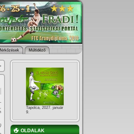
Mérkőzések
Múltidéző
»
—
,
Tapolca, 2027. január
m
9.
)
OLDALAK
n