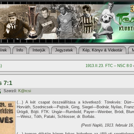
í­rek
Info
Interjúk
Jegyzetek
Kép, Könyv & Videotár
)
1913.II.23. FTC – NSC 8:0
s 7:1
Szerző:
K@rcsi
(…) A két csapat összeállí­tása a következő: Törekvés: Dürr
Horváth, Szednicsek—Pejtsik, Ging, Siegel—Bodnár, Nyilas, Franz
Ürögdi, Böjti. FTK: Ungár—Rumbold, Payer—Weinber, Bródi, Blu
—Weisz, Tóth, Pataki, Schlosser, dr. Borbás.
(Pesti Napló, 1913. február 16.
(…) tegnap délután három fokos hidegben az üllői-uti sporttelepe