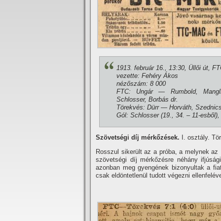
1913. február 16., 13:30, Üllői út, F
vezette: Fehéry Ákos
nézőszám: 8 000
FTC: Ungár — Rumbold, Mangli
Schlosser, Borbás dr.
Törekvés: Dürr — Horváth, Szednicse
Gól: Schlosser (19., 34. – 11-esből), 
Szövetségi dí­j mérkőzések.
I. osztály. T
Rosszul sikerült az a próba, a melynek az F
szövetségi dí­j mérkőzésre néhány ifjúsági
azonban meg gyengének bizonyultak a fiata
csak eldöntetlenül tudott végezni ellenfeléve