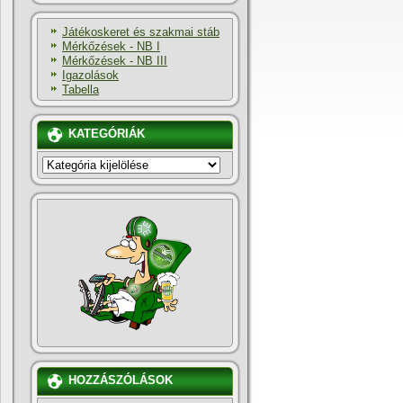
Játékoskeret és szakmai stáb
Mérkőzések - NB I
Mérkőzések - NB III
Igazolások
Tabella
KATEGÓRIÁK
KATEGÓRIÁK
HOZZÁSZÓLÁSOK