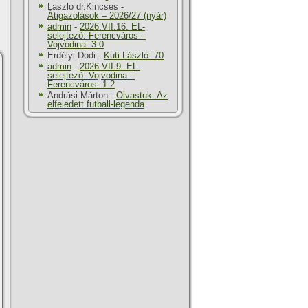
Laszlo dr.Kincses
-
Átigazolások – 2026/27 (nyár)
admin
-
2026.VII.16. EL-
selejtező: Ferencváros –
Vojvodina: 3-0
Erdélyi Dodi
-
Kuti László: 70
admin
-
2026.VII.9. EL-
selejtező: Vojvodina –
Ferencváros: 1-2
Andrási Márton
-
Olvastuk: Az
elfeledett futball-legenda