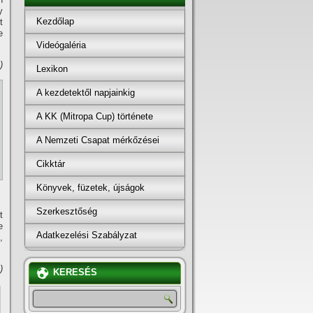
y
Kezdőlap
t
e
Videógaléria
)
Lexikon
A kezdetektől napjainkig
A KK (Mitropa Cup) története
A Nemzeti Csapat mérkőzései
Cikktár
Könyvek, füzetek, újságok
Szerkesztőség
t
e
Adatkezelési Szabályzat
,
)
KERESÉS