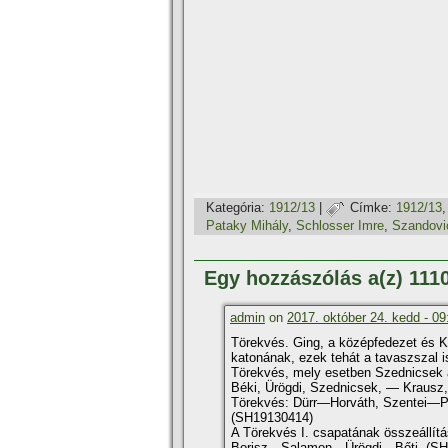
Kategória:
1912/13
|
Címke:
1912/13
Pataky Mihály
,
Schlosser Imre
,
Szandovi
Egy hozzászólás a(z) 111
admin
on
2017. október 24. kedd - 09
Törekvés. Ging, a középfedezet és K
katonának, ezek tehát a tavaszszal i
Törekvés, mely esetben Szednicsek a 
Béki, Ürögdi, Szednicsek, — Krausz,
Törekvés: Dürr—Horváth, Szentei—Pej
(SH19130414)
A Törekvés I. csapatának összeállí­
Borisz—Salamon—Ürögdi—Bőti. (SH