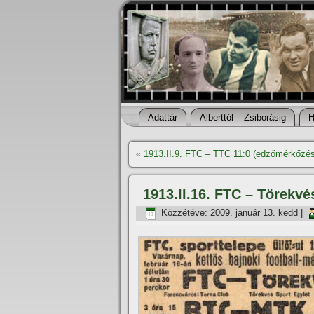
Adattár
Alberttól – Zsiborásig
H
«
1913.II.9. FTC – TTC 11:0 (edzőmérkőzés
1913.II.16. FTC – Törekvé
Közzétéve:
2009. január 13. kedd
|