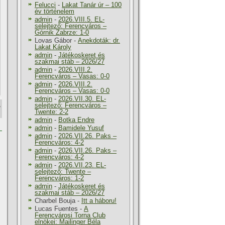
Felucci
-
Lakat Tanár úr – 100
év történelem
admin
-
2026.VIII.5. EL-
selejtező: Ferencváros –
Górnik Zabrze: 1-0
Lovas Gábor
-
Anekdoták: dr.
Lakat Károly
admin
-
Játékoskeret és
szakmai stáb – 2026/27
admin
-
2026.VIII.2.
Ferencváros – Vasas: 0-0
admin
-
2026.VIII.2.
Ferencváros – Vasas: 0-0
admin
-
2026.VII.30. EL-
,
selejtező: Ferencváros –
Twente: 2-2
admin
-
Botka Endre
admin
-
Bamidele Yusuf
admin
-
2026.VII.26. Paks –
Ferencváros: 4-2
admin
-
2026.VII.26. Paks –
Ferencváros: 4-2
admin
-
2026.VII.23. EL-
selejtező: Twente –
Ferencváros: 1-2
admin
-
Játékoskeret és
szakmai stáb – 2026/27
Charbel Bouja
-
Itt a háboru!
Lucas Fuentes
-
A
Ferencvárosi Torna Club
elnökei: Mailinger Béla