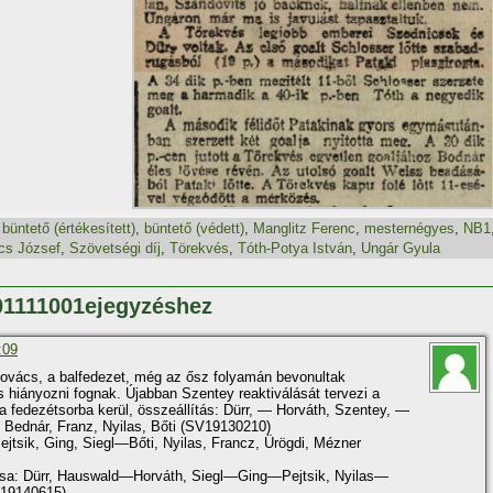
,
büntető (értékesí­tett)
,
büntető (védett)
,
Manglitz Ferenc
,
mesternégyes
,
NB1
cs József
,
Szövetségi dí­j
,
Törekvés
,
Tóth-Potya István
,
Ungár Gyula
01111001ejegyzéshez
:09
ovács, a balfedezet, még az ősz folyamán bevonultak
s hiányozni fognak. Újabban Szentey reaktiválását tervezi a
fedezétsorba kerül, összeállí­tás: Dürr, — Horváth, Szentey, —
 Bednár, Franz, Nyilas, Bőti (SV19130210)
tsik, Ging, Siegl—Bőti, Nyilas, Francz, Ürögdi, Mézner
tása: Dürr, Hauswald—Horváth, Siegl—Ging—Pejtsik, Nyilas—
19140615)