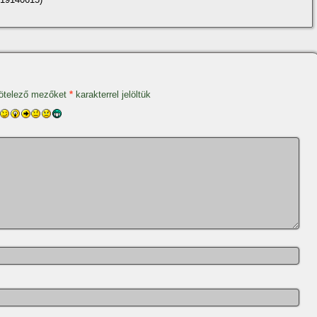
ötelező mezőket
*
karakterrel jelöltük