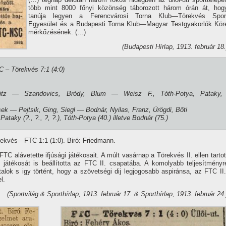
több mint 8000 főnyi közönség táborozott három órán át, hog
tanúja legyen a Ferencvárosi Torna Klub—Törekvés Spor
Egyesület és a Budapesti Torna Klub—Magyar Testgyakorlók Kör
mérkőzésének. (…)
(Budapesti Hí­rlap, 1913. február 18.
TC – Törekvés 7:1 (4:0)
tz — Szandovics, Bródy, Blum — Weisz F., Tóth-Potya, Pataky,
k — Pejtsik, Ging, Siegl — Bodnár, Nyilas, Franz, Ürögdi, Bőti
Pataky (?., ?., ?, ?.), Tóth-Potya (40.) illetve Bodnár (75.)
örekvés—FTC 1:1 (1:0). Biró: Friedmann.
TC alávetette ifjúsági játékosait. A múlt vasárnap a Törekvés II. ellen tartot
 játékosát is beállí­totta az FTC II. csapatába. A komolyabb teljesí­tményr
lok s igy történt, hogy a szövetségi dij legjogosabb aspiránsa, az FTC II.
l.
(Sportvilág & Sporthí­rlap, 1913. február 17. & Sporthí­rlap, 1913. február 24.