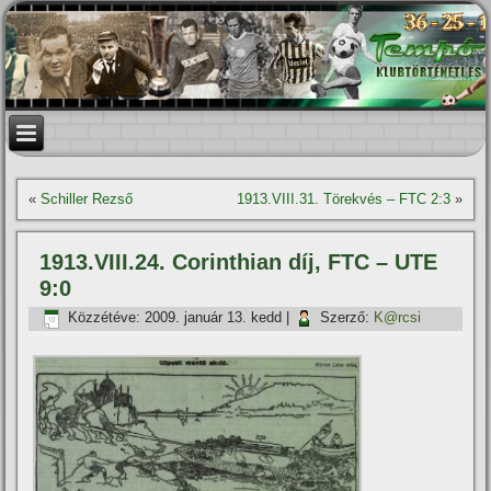
«
Schiller Rezső
1913.VIII.31. Törekvés – FTC 2:3
»
1913.VIII.24. Corinthian dí­j, FTC – UTE
9:0
Közzétéve:
2009. január 13. kedd
|
Szerző:
K@rcsi