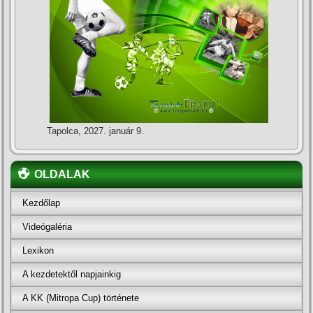
Tapolca, 2027. január 9.
OLDALAK
Kezdőlap
Videógaléria
Lexikon
A kezdetektől napjainkig
A KK (Mitropa Cup) története