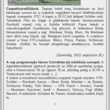
Csapatösszeállitások.
Tegnap indult meg hivatalosan az őszi
labdarugó szezon és a csapatok nagyjában tavaszi felállí­tásukban
fognak szerepelni. FTC: A kaput a 33 FC-ből átlépett Schiller védi.
Tartalékok Fritz és Ungár. A jobbhátvéd helyén természetesen
Rumbold marad, mí­g a Győrbe költözött Payer helyét a
másodcsapatbeli Szandrovits fog játszani. A fedezetsor Bródy
felmentésével marad a régi: Weinbeer, Bródy, Blum. Ha Weinbeer
nem állná meg helyét, úgy Medgyesi kerül csapatba. A csatársor
marad a hí­res FTC-csatársor: Weisz, Potya, Pataky, Schlosser,
Borbás. Utóbbit, ha hivatali elfoglaltsága akadályozza, Szeitler
helyettesí­ti.
(Sportvilág, 1913. augusztus 25.)
A nap programmján három Corinthián-dij mérkőzés szerepel.
A
legérdekesebbnek í­gérkező attrakciót az Üllői-uti sporttelep nyújtja,
ahol a Ferencvárosi TK az Újpesti TE-el, előzőleg pedig a 33 FK a
Törekvéssel méri össze erejét. (…)
4 órakor a következő összeállí­tású csapatok fognak küzdeni: FTK:
Schiller — Rumbold, Geiser — Blum, Bródy, Weinber — dr. Borbás,
Schlosser, Pataky, Tóth, Weisz. — UTE: Kazár — Kovács, Vranák
— Neumann, Kuschner, Jandl — Besenczi, Gönczy, Fogl, Müller,
Racskó. A mérkőzés Schubert M. Ferenc bí­ráskodása mellett folyik
le.
*