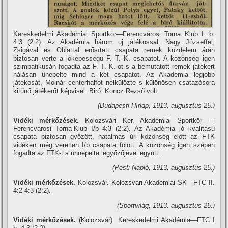
Kereskedelmi Akadémiai Sportkör—Ferencvárosi Torna Klub I. b.
4:3 (2:2). Az Akadémia három uj játékossal: Nagy Józseffel,
Zsigával és Oblattal erősí­tett csapata remek küzdelem árán
biztosan verte a jóképességü F. T. K. csapatot. A közönség igen
szimpatikusán fogadta az F. T. K.-ot s a bemutatott remek játékért
hálásan ünepelte mind a két csapatot. Az Akadémia legjobb
játékosát, Molnár centerhalfot nélkülözte s különösen csatázósora
kitűnő játékerőt képvisel. Biró: Koncz Rezső volt.
(Budapesti Hí­rlap, 1913. augusztus 25.)
Vidéki mérkőzések.
Kolozsvári Ker. Akadémiai Sportkör —
Ferencvárosi Torna-Klub I/b 4:3 (2:2). Az Akadémia jó kvalitású
csapata biztosan győzött, hatalmás úri közönség előtt az FTK
vidéken még veretlen I/b csapata fölött. A közönség igen szépen
fogadta az FTK-t s ünnepelte legyőzőjével együtt.
(Pesti Napló, 1913. augusztus 25.)
Vidéki mérkőzések.
Kolozsvár. Kolozsvári Akadémiai SK—FTC II.
4:2
4:3 (2:2).
(Sportvilág, 1913. augusztus 25.)
Vidéki mérkőzések.
(Kolozsvár). Kereskedelmi Akadémia—FTC I