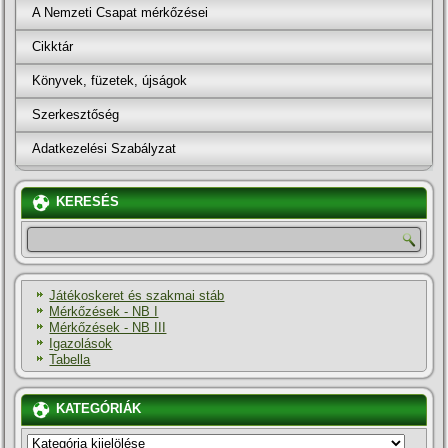
A Nemzeti Csapat mérkőzései
Cikktár
Könyvek, füzetek, újságok
Szerkesztőség
Adatkezelési Szabályzat
KERESÉS
Játékoskeret és szakmai stáb
Mérkőzések - NB I
Mérkőzések - NB III
Igazolások
Tabella
KATEGÓRIÁK
KATEGÓRIÁK