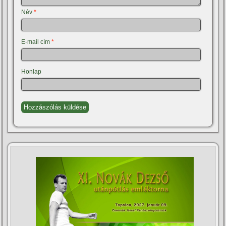
Név
*
E-mail cím
*
Honlap