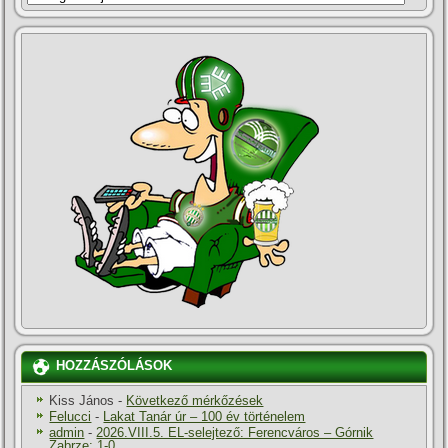
HOZZÁSZÓLÁSOK
Kiss János
-
Következő mérkőzések
Felucci
-
Lakat Tanár úr – 100 év történelem
admin
-
2026.VIII.5. EL-selejtező: Ferencváros – Górnik
Zabrze: 1-0