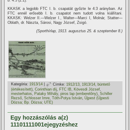
b. 4:3 (2:2).
KKASK a legjobb FTC I. b. csapatát győzte le 4:3 arányban. Az
FTC ennél erősebb I. b. csapatot nem tudott volna kiállí­tani.
KKASK: Welzer II.—Welzer I., Walter—Marci I, Molnár, Statter—
Oblath, dr. Nászta, Sárosi, Nagy József, Zsigó.
(Sporthí­rlap, 1913. augusztus 25. & szeptember 8.)
Kategória:
1913/14
|
Címke:
1912/13
,
1913/14
,
büntető
(értékesí­tett)
,
Corinthian dí­j
,
FTC IB
,
Kövesdi József
,
mesterhatos
,
Pataky Mihály
,
piros lap (emberelőny)
,
Schiller
Rezső
,
Schlosser Imre
,
Tóth-Potya István
,
Újpest (Újpesti
Dózsa; Bp. Dózsa; UTE)
Egy hozzászólás a(z)
11101111001ejegyzéshez