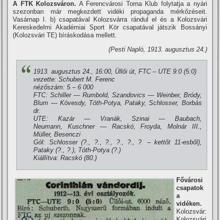
A FTK Kolozsváron.
A Ferencvárosi Torna Klub folytatja a nyári
szezonban már megkezdett vidéki propaganda mérkőzéseit.
Vasárnap I. b) csapatával Kolozsvárra rándul el és a Kolozsvári
Kereskedelmi Akadémiai Sport Kör csapatával játszik Bossányi
(Kolozsvári TE) bí­ráskodása mellett.
(Pesti Napló, 1913. augusztus 24.)
1913. augusztus 24., 16:00, Üllői út, FTC – UTE 9:0 (5:0)
vezette: Schubert M. Ferenc
nézőszám: 5 – 6 000
FTC: Schiller — Rumbold, Szandovics — Weinber, Bródy,
Blum — Kövesdy, Tóth-Potya, Pataky, Schlosser, Borbás
dr.
UTE: Kazár — Vranák, Szinai — Baubach,
Neumann, Kuschner — Racskó, Froyda, Molnár III.,
Müller, Besenczi
Gól: Schlosser (?., ?., ?., ?., ?., ?. – kettőt 11-esből),
Pataky (?., ?.), Tóth-Potya (?.)
Kiállí­tva: Racskó (80.)
Fővárosi
csapatok
a
vidéken.
Kolozsvár:
Kolozsvári