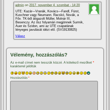
admin
on
2017. november 4. szombat - 14:20
UTE: Kazár—Vranák, Kovács—Fandl, Fürst,
Kuschner vagy Neumann. Racskó, Novák, a
Főv. TK-ből átigazolt Müller, Molnár III,
Besenczy. Az ősz folyamán megjönnek Surmik,
Auer és Szidon, ami az UTE csapatának
lényeges javulását idézi elő. (SV19130825)
Válasz
Vélemény, hozzászólás?
Az e-mail címet nem tesszük közzé.
A kötelező mezőket
*
karakterrel jelöltük
Hozzászólás
*