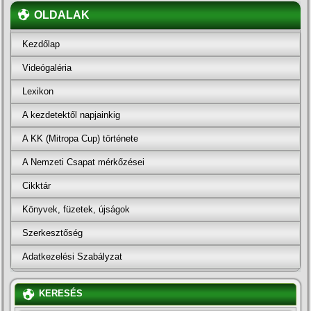
OLDALAK
Kezdőlap
Videógaléria
Lexikon
A kezdetektől napjainkig
A KK (Mitropa Cup) története
A Nemzeti Csapat mérkőzései
Cikktár
Könyvek, füzetek, újságok
Szerkesztőség
Adatkezelési Szabályzat
KERESÉS