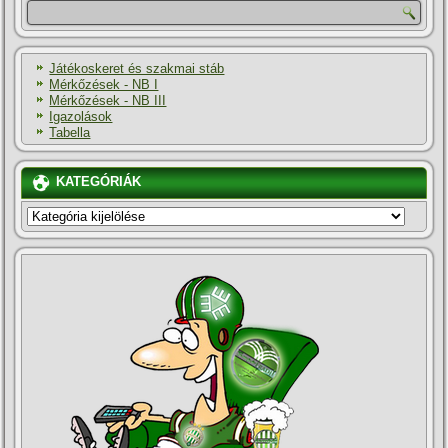
Játékoskeret és szakmai stáb
Mérkőzések - NB I
Mérkőzések - NB III
Igazolások
Tabella
KATEGÓRIÁK
KATEGÓRIÁK