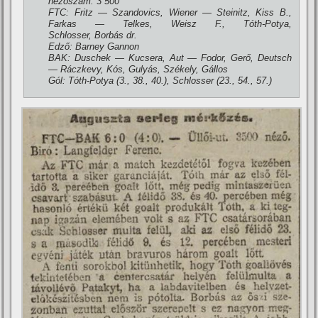
nézőszám: 3 500
FTC: Fritz — Szandovics, Wiener — Steinitz, Kiss B.,
Farkas — Telkes, Weisz F., Tóth-Potya,
Schlosser, Borbás dr.
Edző: Barney Gannon
BAK: Duschek — Kucsera, Aut — Fodor, Gerő, Deutsch
— Ráczkevy, Kós, Gulyás, Székely, Gállos
Gól: Tóth-Potya (3., 38., 40.), Schlosser (23., 54., 57.)