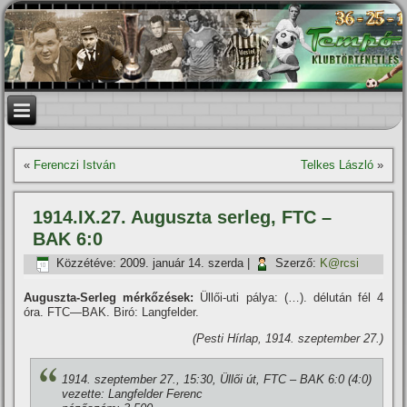
«
Ferenczi István
Telkes László
»
1914.IX.27. Auguszta serleg, FTC –
BAK 6:0
Közzétéve:
2009. január 14. szerda
|
Szerző:
K@rcsi
Auguszta-Serleg mérkőzések:
Üllői-uti pálya: (…). délután fél 4
óra. FTC—BAK. Biró: Langfelder.
(Pesti Hí­rlap, 1914. szeptember 27.)
1914. szeptember 27., 15:30, Üllői út, FTC – BAK 6:0 (4:0)
vezette: Langfelder Ferenc