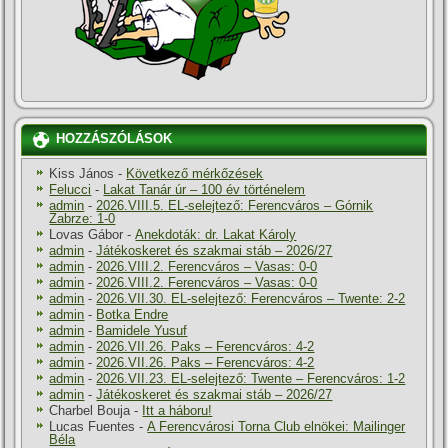
HOZZÁSZÓLÁSOK
Kiss János
-
Következő mérkőzések
Felucci
-
Lakat Tanár úr – 100 év történelem
admin
-
2026.VIII.5. EL-selejtező: Ferencváros – Górnik
Zabrze: 1-0
Lovas Gábor
-
Anekdoták: dr. Lakat Károly
admin
-
Játékoskeret és szakmai stáb – 2026/27
admin
-
2026.VIII.2. Ferencváros – Vasas: 0-0
admin
-
2026.VIII.2. Ferencváros – Vasas: 0-0
admin
-
2026.VII.30. EL-selejtező: Ferencváros – Twente: 2-2
admin
-
Botka Endre
admin
-
Bamidele Yusuf
admin
-
2026.VII.26. Paks – Ferencváros: 4-2
admin
-
2026.VII.26. Paks – Ferencváros: 4-2
admin
-
2026.VII.23. EL-selejtező: Twente – Ferencváros: 1-2
admin
-
Játékoskeret és szakmai stáb – 2026/27
Charbel Bouja
-
Itt a háboru!
Lucas Fuentes
-
A Ferencvárosi Torna Club elnökei: Mailinger
Béla