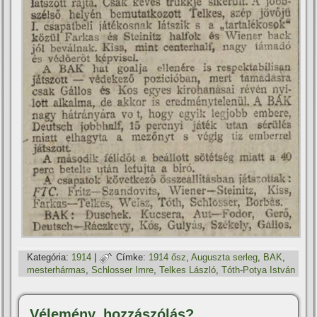
Kategória:
1914
|
Címke:
1914 ősz
,
Auguszta serleg
,
BAK
,
mesterhármas
,
Schlosser Imre
,
Telkes László
,
Tóth-Potya István
Vélemény, hozzászólás?