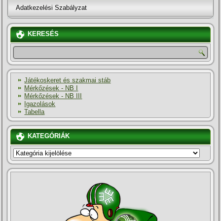
Adatkezelési Szabályzat
KERESÉS
Játékoskeret és szakmai stáb
Mérkőzések - NB I
Mérkőzések - NB III
Igazolások
Tabella
KATEGÓRIÁK
KATEGÓRIÁK