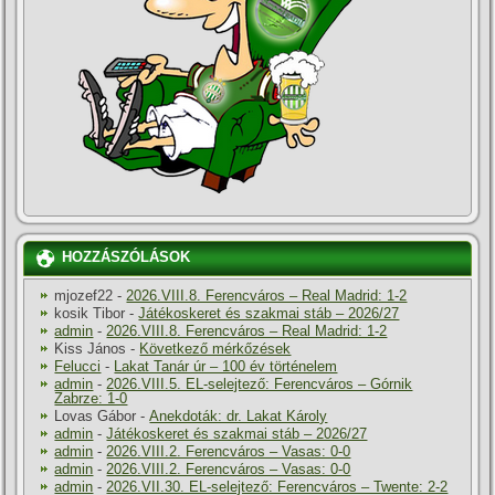
HOZZÁSZÓLÁSOK
mjozef22
-
2026.VIII.8. Ferencváros – Real Madrid: 1-2
kosik Tibor
-
Játékoskeret és szakmai stáb – 2026/27
admin
-
2026.VIII.8. Ferencváros – Real Madrid: 1-2
Kiss János
-
Következő mérkőzések
Felucci
-
Lakat Tanár úr – 100 év történelem
admin
-
2026.VIII.5. EL-selejtező: Ferencváros – Górnik
Zabrze: 1-0
Lovas Gábor
-
Anekdoták: dr. Lakat Károly
admin
-
Játékoskeret és szakmai stáb – 2026/27
admin
-
2026.VIII.2. Ferencváros – Vasas: 0-0
admin
-
2026.VIII.2. Ferencváros – Vasas: 0-0
admin
-
2026.VII.30. EL-selejtező: Ferencváros – Twente: 2-2