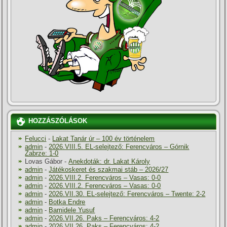
HOZZÁSZÓLÁSOK
Felucci
-
Lakat Tanár úr – 100 év történelem
admin
-
2026.VIII.5. EL-selejtező: Ferencváros – Górnik
Zabrze: 1-0
Lovas Gábor
-
Anekdoták: dr. Lakat Károly
admin
-
Játékoskeret és szakmai stáb – 2026/27
admin
-
2026.VIII.2. Ferencváros – Vasas: 0-0
admin
-
2026.VIII.2. Ferencváros – Vasas: 0-0
admin
-
2026.VII.30. EL-selejtező: Ferencváros – Twente: 2-2
admin
-
Botka Endre
admin
-
Bamidele Yusuf
admin
-
2026.VII.26. Paks – Ferencváros: 4-2
admin
-
2026.VII.26. Paks – Ferencváros: 4-2