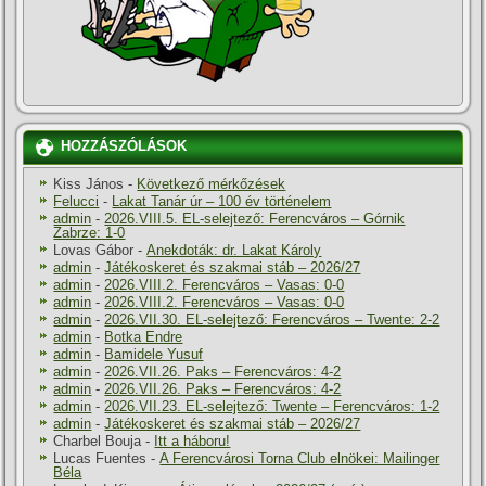
HOZZÁSZÓLÁSOK
Kiss János
-
Következő mérkőzések
Felucci
-
Lakat Tanár úr – 100 év történelem
admin
-
2026.VIII.5. EL-selejtező: Ferencváros – Górnik
Zabrze: 1-0
Lovas Gábor
-
Anekdoták: dr. Lakat Károly
admin
-
Játékoskeret és szakmai stáb – 2026/27
admin
-
2026.VIII.2. Ferencváros – Vasas: 0-0
admin
-
2026.VIII.2. Ferencváros – Vasas: 0-0
admin
-
2026.VII.30. EL-selejtező: Ferencváros – Twente: 2-2
admin
-
Botka Endre
admin
-
Bamidele Yusuf
admin
-
2026.VII.26. Paks – Ferencváros: 4-2
admin
-
2026.VII.26. Paks – Ferencváros: 4-2
admin
-
2026.VII.23. EL-selejtező: Twente – Ferencváros: 1-2
admin
-
Játékoskeret és szakmai stáb – 2026/27
Charbel Bouja
-
Itt a háboru!
Lucas Fuentes
-
A Ferencvárosi Torna Club elnökei: Mailinger
Béla