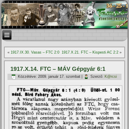
«
1917.IX.30. Vasas – FTC 2:0
1917.X.21. FTC – Kispesti AC 2:2
»
1917.X.14. FTC – MÁV Gépgyár 6:1
Közzétéve:
2009. január 17. szombat
|
Szerző:
K@rcsi