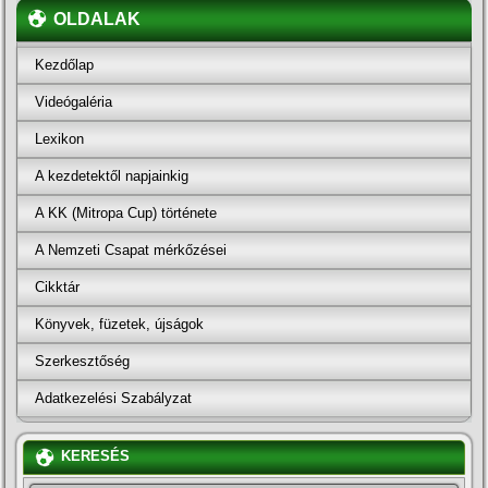
OLDALAK
Kezdőlap
Videógaléria
Lexikon
A kezdetektől napjainkig
A KK (Mitropa Cup) története
A Nemzeti Csapat mérkőzései
Cikktár
Könyvek, füzetek, újságok
Szerkesztőség
Adatkezelési Szabályzat
KERESÉS