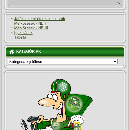
Játékoskeret és szakmai stáb
Mérkőzések - NB I
Mérkőzések - NB III
Igazolások
Tabella
KATEGÓRIÁK
KATEGÓRIÁK