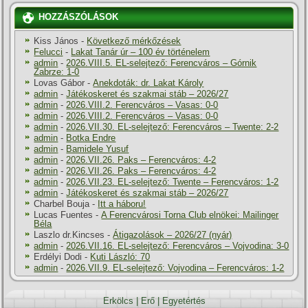
HOZZÁSZÓLÁSOK
Kiss János
-
Következő mérkőzések
Felucci
-
Lakat Tanár úr – 100 év történelem
admin
-
2026.VIII.5. EL-selejtező: Ferencváros – Górnik
Zabrze: 1-0
Lovas Gábor
-
Anekdoták: dr. Lakat Károly
admin
-
Játékoskeret és szakmai stáb – 2026/27
admin
-
2026.VIII.2. Ferencváros – Vasas: 0-0
admin
-
2026.VIII.2. Ferencváros – Vasas: 0-0
admin
-
2026.VII.30. EL-selejtező: Ferencváros – Twente: 2-2
admin
-
Botka Endre
admin
-
Bamidele Yusuf
admin
-
2026.VII.26. Paks – Ferencváros: 4-2
admin
-
2026.VII.26. Paks – Ferencváros: 4-2
admin
-
2026.VII.23. EL-selejtező: Twente – Ferencváros: 1-2
admin
-
Játékoskeret és szakmai stáb – 2026/27
Charbel Bouja
-
Itt a háboru!
Lucas Fuentes
-
A Ferencvárosi Torna Club elnökei: Mailinger
Béla
Laszlo dr.Kincses
-
Átigazolások – 2026/27 (nyár)
admin
-
2026.VII.16. EL-selejtező: Ferencváros – Vojvodina: 3-0
Erdélyi Dodi
-
Kuti László: 70
admin
-
2026.VII.9. EL-selejtező: Vojvodina – Ferencváros: 1-2
Erkölcs
|
Erő
|
Egyetértés