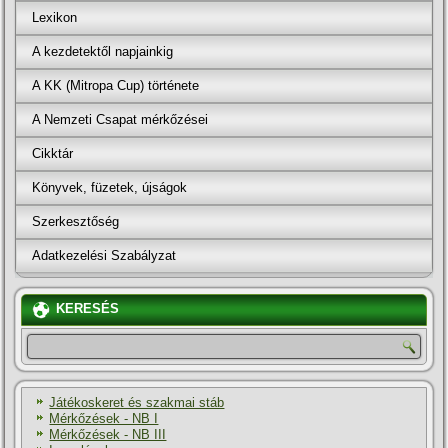
Lexikon
A kezdetektől napjainkig
A KK (Mitropa Cup) története
A Nemzeti Csapat mérkőzései
Cikktár
Könyvek, füzetek, újságok
Szerkesztőség
Adatkezelési Szabályzat
KERESÉS
Játékoskeret és szakmai stáb
Mérkőzések - NB I
Mérkőzések - NB III