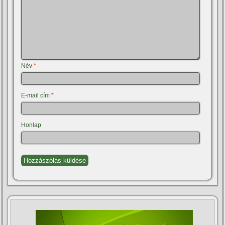
Név
*
E-mail cím
*
Honlap