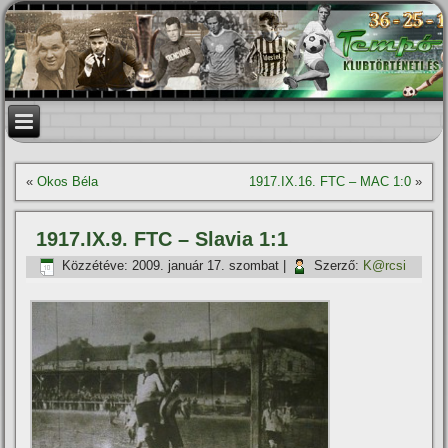
«
Okos Béla
1917.IX.16. FTC – MAC 1:0
»
1917.IX.9. FTC – Slavia 1:1
Közzétéve:
2009. január 17. szombat
|
Szerző:
K@rcsi