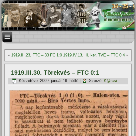
«
1919.III.23. FTC – 33 FC 1:0
1919.IV.13. III. ker. TVE – FTC 0:4
»
1919.III.30. Törekvés – FTC 0:1
Közzétéve:
2009. január 19. hétfő
|
Szerző:
K@rcsi