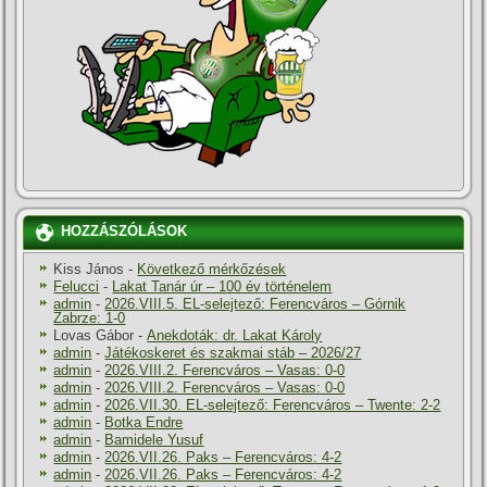
HOZZÁSZÓLÁSOK
Kiss János
-
Következő mérkőzések
Felucci
-
Lakat Tanár úr – 100 év történelem
admin
-
2026.VIII.5. EL-selejtező: Ferencváros – Górnik
Zabrze: 1-0
Lovas Gábor
-
Anekdoták: dr. Lakat Károly
admin
-
Játékoskeret és szakmai stáb – 2026/27
admin
-
2026.VIII.2. Ferencváros – Vasas: 0-0
admin
-
2026.VIII.2. Ferencváros – Vasas: 0-0
admin
-
2026.VII.30. EL-selejtező: Ferencváros – Twente: 2-2
admin
-
Botka Endre
admin
-
Bamidele Yusuf
admin
-
2026.VII.26. Paks – Ferencváros: 4-2
admin
-
2026.VII.26. Paks – Ferencváros: 4-2