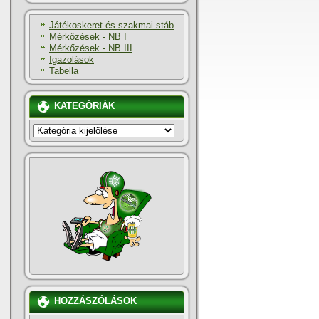
Játékoskeret és szakmai stáb
Mérkőzések - NB I
Mérkőzések - NB III
Igazolások
Tabella
KATEGÓRIÁK
KATEGÓRIÁK
HOZZÁSZÓLÁSOK