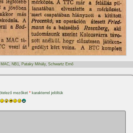
,
MAC
,
NB1
,
Pataky Mihály
,
Schwartz Ernő
ötelező mezőket
*
karakterrel jelöltük