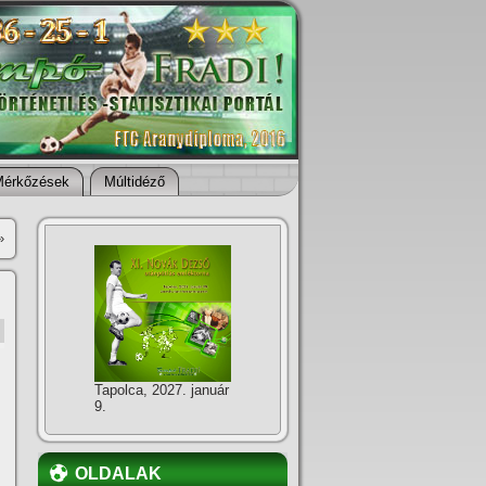
Mérkőzések
Múltidéző
»
Tapolca, 2027. január
9.
OLDALAK