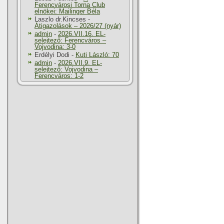
Ferencvárosi Torna Club
elnökei: Mailinger Béla
Laszlo dr.Kincses
-
Átigazolások – 2026/27 (nyár)
admin
-
2026.VII.16. EL-
selejtező: Ferencváros –
Vojvodina: 3-0
Erdélyi Dodi
-
Kuti László: 70
admin
-
2026.VII.9. EL-
selejtező: Vojvodina –
Ferencváros: 1-2