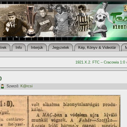
í­rek
Info
Interjúk
Jegyzetek
Kép, Könyv & Videotár
1921.X.2. FTC – Cracowia 1:0
0
Szerző:
K@rcsi