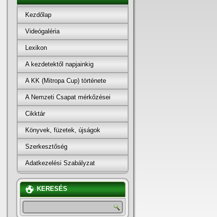
Kezdőlap
Videógaléria
Lexikon
A kezdetektől napjainkig
A KK (Mitropa Cup) története
A Nemzeti Csapat mérkőzései
Cikktár
Könyvek, füzetek, újságok
Szerkesztőség
Adatkezelési Szabályzat
KERESÉS