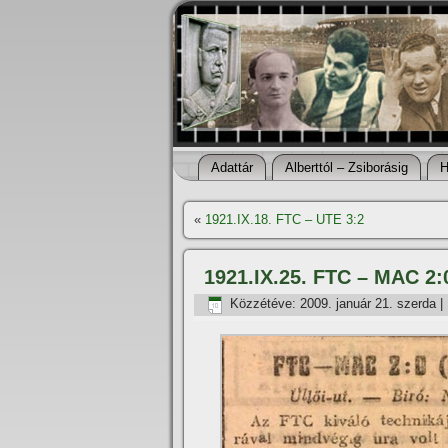
Adattár
Alberttól – Zsiborásig
H
«
1921.IX.18. FTC – UTE 3:2
1921.IX.25. FTC – MAC 2:
Közzétéve:
2009. január 21. szerda
|