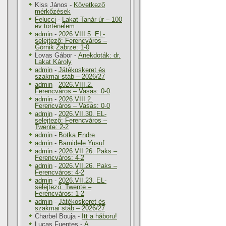
Kiss János
-
Következő
mérkőzések
Felucci
-
Lakat Tanár úr – 100
év történelem
admin
-
2026.VIII.5. EL-
selejtező: Ferencváros –
Górnik Zabrze: 1-0
Lovas Gábor
-
Anekdoták: dr.
Lakat Károly
admin
-
Játékoskeret és
szakmai stáb – 2026/27
admin
-
2026.VIII.2.
Ferencváros – Vasas: 0-0
admin
-
2026.VIII.2.
Ferencváros – Vasas: 0-0
admin
-
2026.VII.30. EL-
selejtező: Ferencváros –
Twente: 2-2
admin
-
Botka Endre
admin
-
Bamidele Yusuf
admin
-
2026.VII.26. Paks –
Ferencváros: 4-2
admin
-
2026.VII.26. Paks –
Ferencváros: 4-2
admin
-
2026.VII.23. EL-
selejtező: Twente –
Ferencváros: 1-2
admin
-
Játékoskeret és
szakmai stáb – 2026/27
Charbel Bouja
-
Itt a háboru!
Lucas Fuentes
-
A