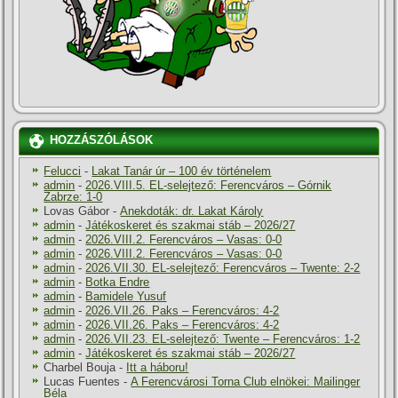
HOZZÁSZÓLÁSOK
Felucci
-
Lakat Tanár úr – 100 év történelem
admin
-
2026.VIII.5. EL-selejtező: Ferencváros – Górnik
Zabrze: 1-0
Lovas Gábor
-
Anekdoták: dr. Lakat Károly
admin
-
Játékoskeret és szakmai stáb – 2026/27
admin
-
2026.VIII.2. Ferencváros – Vasas: 0-0
admin
-
2026.VIII.2. Ferencváros – Vasas: 0-0
admin
-
2026.VII.30. EL-selejtező: Ferencváros – Twente: 2-2
admin
-
Botka Endre
admin
-
Bamidele Yusuf
admin
-
2026.VII.26. Paks – Ferencváros: 4-2
admin
-
2026.VII.26. Paks – Ferencváros: 4-2
admin
-
2026.VII.23. EL-selejtező: Twente – Ferencváros: 1-2
admin
-
Játékoskeret és szakmai stáb – 2026/27
Charbel Bouja
-
Itt a háboru!
Lucas Fuentes
-
A Ferencvárosi Torna Club elnökei: Mailinger
Béla