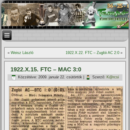
«
Weisz László
1922.X.22. FTC – Zuglói AC 2:0
»
1922.X.15. FTC – MAC 3:0
Közzétéve:
2009. január 22. csütörtök
|
Szerző:
K@rcsi