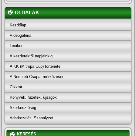
OLDALAK
Kezdőlap
Videógaléria
Lexikon
A kezdetektől napjainkig
A KK (Mitropa Cup) története
A Nemzeti Csapat mérkőzései
Cikktár
Könyvek, füzetek, újságok
Szerkesztőség
Adatkezelési Szabályzat
KERESÉS