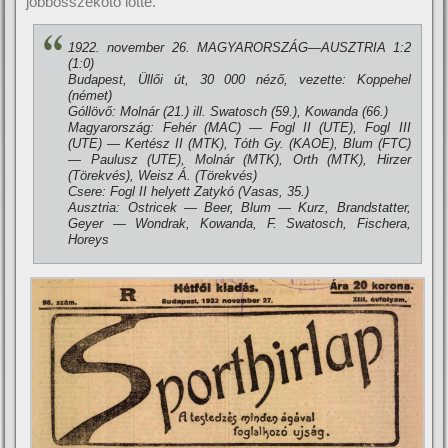
jobbösszekötő lőtte.
1922. november 26. MAGYARORSZÁG—AUSZTRIA 1:2
(1:0)
Budapest, Üllői út, 30 000 néző, vezette: Koppehel
(német)
Góllövő: Molnár (21.) ill. Swatosch (59.), Kowanda (66.)
Magyarország: Fehér (MAC) — Fogl II (UTE), Fogl III
(UTE) — Kertész II (MTK), Tóth Gy. (KAOE), Blum (FTC)
— Paulusz (UTE), Molnár (MTK), Orth (MTK), Hirzer
(Törekvés), Weisz Á. (Törekvés)
Csere: Fogl II helyett Zatykó (Vasas, 35.)
Ausztria: Ostricek — Beer, Blum — Kurz, Brandstatter,
Geyer — Wondrak, Kowanda, F. Swatosch, Fischera,
Horeys