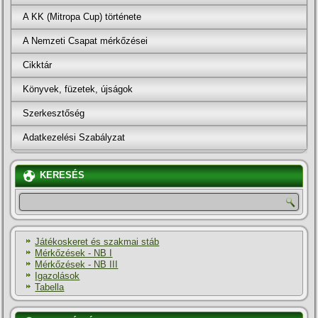
A KK (Mitropa Cup) története
A Nemzeti Csapat mérkőzései
Cikktár
Könyvek, füzetek, újságok
Szerkesztőség
Adatkezelési Szabályzat
KERESÉS
Játékoskeret és szakmai stáb
Mérkőzések - NB I
Mérkőzések - NB III
Igazolások
Tabella