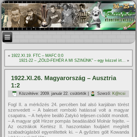
«
1922.XI.19. FTC – MAFC 0:0
1921-22 – „ZÖLD-FEHÉR A MI SZINÜNK” – egy kézzel í­rt…
»
1922.XI.26. Magyarország – Ausztria
1:2
Közzétéve:
2009. január 22. csütörtök
|
Szerző:
K@rcsi
Fogl II. a mérkőzés 24. percében bal alsó karjában törést
szenvedett – A baleset romboló hatással volt a magyar
csapatra. – A helyére beálló Zatykó teljesen csődöt mondott.
– A magyar gólt Hirzer pompás beadásából Molnár fejelte. –
Az osztrákok Kertész II. haszontalan fouljáért megí­télt
szabadrúgásból egyenlí­tettek ki. – A győztes gólt Kowanda