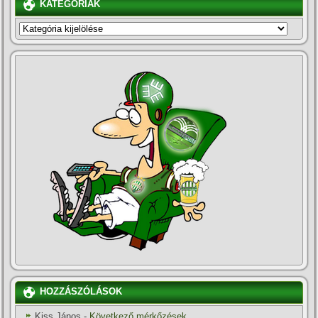
KATEGÓRIÁK
KATEGÓRIÁK
HOZZÁSZÓLÁSOK
Kiss János
-
Következő mérkőzések