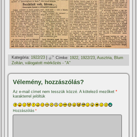
Kategória:
1922/23
|
Címke:
1922
,
1922/23
,
Ausztria
,
Blum
Zoltán
,
válogatott mérkőzés - "A"
Vélemény, hozzászólás?
Az e-mail címet nem tesszük közzé.
A kötelező mezőket
*
karakterrel jelöltük
Hozzászólás
*