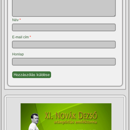
Név
*
E-mail cím
*
Honlap