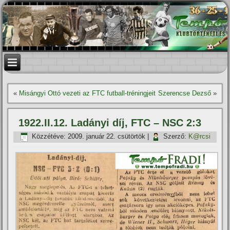
«
Misángyi Ottó vezeti az FTC futball-tréningjeit
Szerencse Dezső
»
1922.II.12. Ladányi dí­j, FTC – NSC 2:3
Közzétéve:
2009. január 22. csütörtök
|
Szerző:
K@rcsi