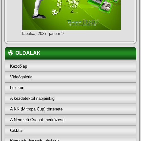
Tapolca, 2027. január 9.
OLDALAK
Kezdőlap
Videógaléria
Lexikon
A kezdetektől napjainkig
A KK (Mitropa Cup) története
A Nemzeti Csapat mérkőzései
Cikktár