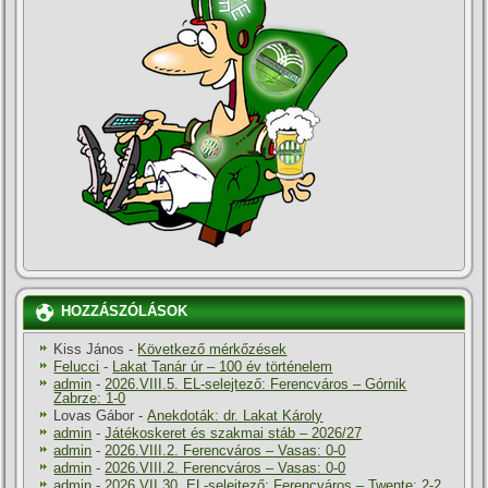
HOZZÁSZÓLÁSOK
Kiss János
-
Következő mérkőzések
Felucci
-
Lakat Tanár úr – 100 év történelem
admin
-
2026.VIII.5. EL-selejtező: Ferencváros – Górnik
Zabrze: 1-0
Lovas Gábor
-
Anekdoták: dr. Lakat Károly
admin
-
Játékoskeret és szakmai stáb – 2026/27
admin
-
2026.VIII.2. Ferencváros – Vasas: 0-0
admin
-
2026.VIII.2. Ferencváros – Vasas: 0-0
admin
-
2026.VII.30. EL-selejtező: Ferencváros – Twente: 2-2