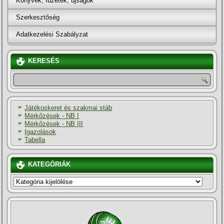
Könyvek, füzetek, újságok
Szerkesztőség
Adatkezelési Szabályzat
KERESÉS
Játékoskeret és szakmai stáb
Mérkőzések - NB I
Mérkőzések - NB III
Igazolások
Tabella
KATEGÓRIÁK
KATEGÓRIÁK