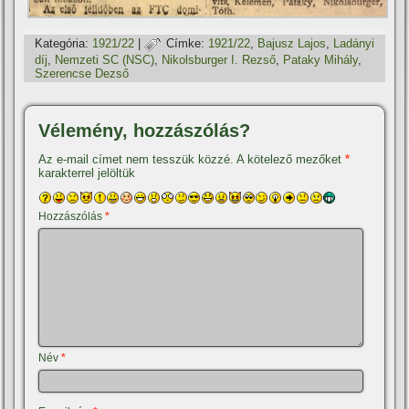
Kategória:
1921/22
|
Címke:
1921/22
,
Bajusz Lajos
,
Ladányi
dí­j
,
Nemzeti SC (NSC)
,
Nikolsburger I. Rezső
,
Pataky Mihály
,
Szerencse Dezső
Vélemény, hozzászólás?
Az e-mail címet nem tesszük közzé.
A kötelező mezőket
*
karakterrel jelöltük
Hozzászólás
*
Név
*