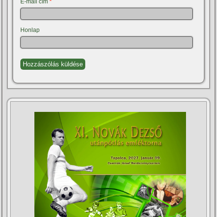
E-mail cím
*
Honlap