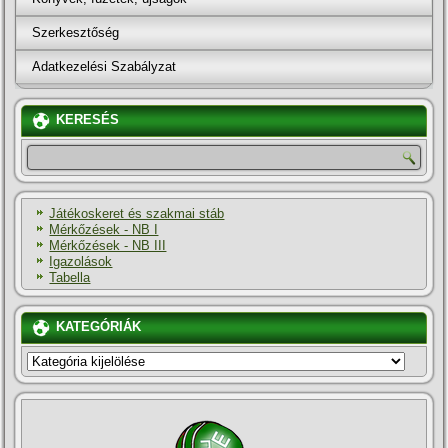
Szerkesztőség
Adatkezelési Szabályzat
KERESÉS
Játékoskeret és szakmai stáb
Mérkőzések - NB I
Mérkőzések - NB III
Igazolások
Tabella
KATEGÓRIÁK
KATEGÓRIÁK