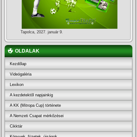
Tapolca, 2027. január 9.
OLDALAK
Kezdőlap
Videógaléria
Lexikon
A kezdetektől napjainkig
A KK (Mitropa Cup) története
A Nemzeti Csapat mérkőzései
Cikktár
Könyvek, füzetek, újságok