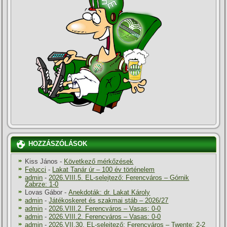
HOZZÁSZÓLÁSOK
Kiss János
-
Következő mérkőzések
Felucci
-
Lakat Tanár úr – 100 év történelem
admin
-
2026.VIII.5. EL-selejtező: Ferencváros – Górnik
Zabrze: 1-0
Lovas Gábor
-
Anekdoták: dr. Lakat Károly
admin
-
Játékoskeret és szakmai stáb – 2026/27
admin
-
2026.VIII.2. Ferencváros – Vasas: 0-0
admin
-
2026.VIII.2. Ferencváros – Vasas: 0-0
admin
-
2026.VII.30. EL-selejtező: Ferencváros – Twente: 2-2