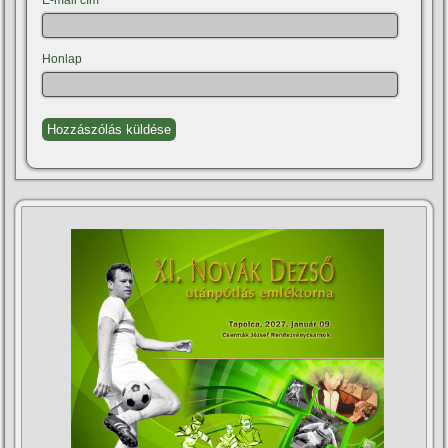
E-mail cím
*
Honlap