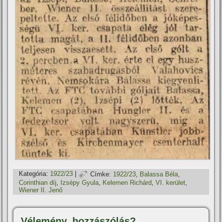
Kategória:
1922/23
|
Címke:
1922/23
,
Balassa Béla
,
Corinthian dí­j
,
Izsépy Gyula
,
Kelemen Richárd
,
VI. kerület
,
Wiener II. Jenő
Vélemény, hozzászólás?