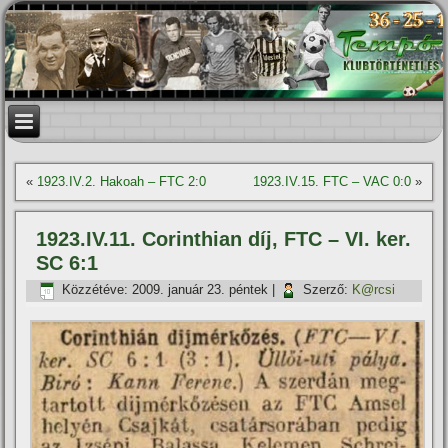
«
1923.IV.2. Hakoah – FTC 2:0
1923.IV.15. FTC – VAC 0:0
»
1923.IV.11. Corinthian dí­j, FTC – VI. ker.
SC 6:1
Közzétéve:
2009. január 23. péntek
|
Szerző:
K@rcsi