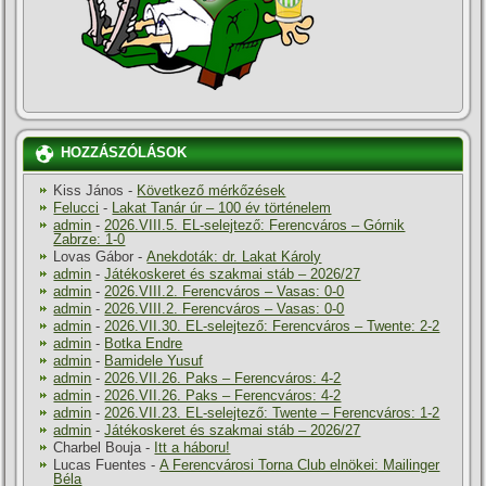
HOZZÁSZÓLÁSOK
Kiss János
-
Következő mérkőzések
Felucci
-
Lakat Tanár úr – 100 év történelem
admin
-
2026.VIII.5. EL-selejtező: Ferencváros – Górnik
Zabrze: 1-0
Lovas Gábor
-
Anekdoták: dr. Lakat Károly
admin
-
Játékoskeret és szakmai stáb – 2026/27
admin
-
2026.VIII.2. Ferencváros – Vasas: 0-0
admin
-
2026.VIII.2. Ferencváros – Vasas: 0-0
admin
-
2026.VII.30. EL-selejtező: Ferencváros – Twente: 2-2
admin
-
Botka Endre
admin
-
Bamidele Yusuf
admin
-
2026.VII.26. Paks – Ferencváros: 4-2
admin
-
2026.VII.26. Paks – Ferencváros: 4-2
admin
-
2026.VII.23. EL-selejtező: Twente – Ferencváros: 1-2
admin
-
Játékoskeret és szakmai stáb – 2026/27
Charbel Bouja
-
Itt a háboru!
Lucas Fuentes
-
A Ferencvárosi Torna Club elnökei: Mailinger
Béla