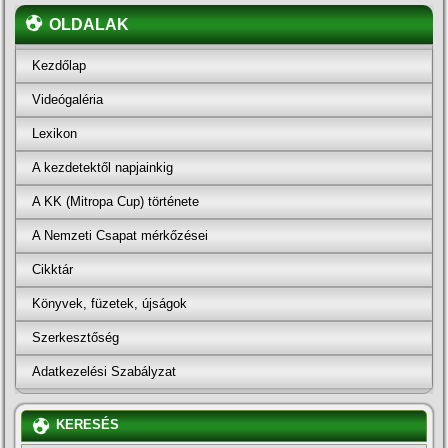
OLDALAK
Kezdőlap
Videógaléria
Lexikon
A kezdetektől napjainkig
A KK (Mitropa Cup) története
A Nemzeti Csapat mérkőzései
Cikktár
Könyvek, füzetek, újságok
Szerkesztőség
Adatkezelési Szabályzat
KERESÉS