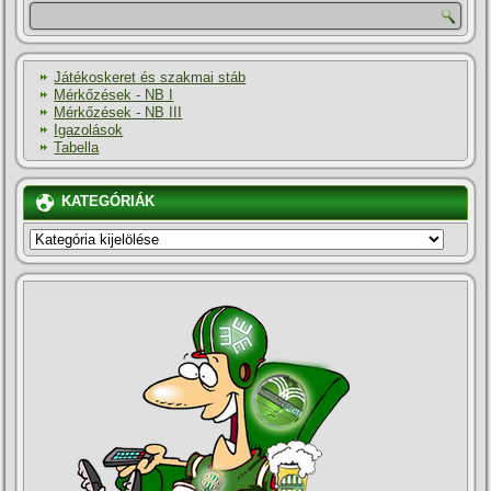
Játékoskeret és szakmai stáb
Mérkőzések - NB I
Mérkőzések - NB III
Igazolások
Tabella
KATEGÓRIÁK
KATEGÓRIÁK