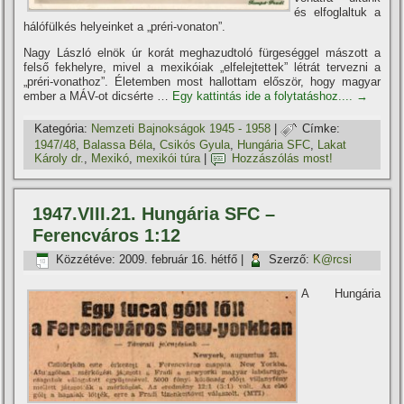
és elfoglaltuk a
hálófülkés helyeinket a „préri-vonaton”.
Nagy László elnök úr korát meghazudtoló fürgeséggel mászott a
felső fekhelyre, mivel a mexikóiak „elfelejtettek” létrát tervezni a
„préri-vonathoz”. Életemben most hallottam először, hogy magyar
ember a MÁV-ot dicsérte …
Egy kattintás ide a folytatáshoz....
→
Kategória:
Nemzeti Bajnokságok 1945 - 1958
|
Címke:
1947/48
,
Balassa Béla
,
Csikós Gyula
,
Hungária SFC
,
Lakat
Károly dr.
,
Mexikó
,
mexikói túra
|
Hozzászólás most!
1947.VIII.21. Hungária SFC –
Ferencváros 1:12
Közzétéve:
2009. február 16. hétfő
|
Szerző:
K@rcsi
A Hungária