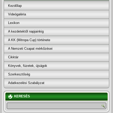
Kezdőlap
Videógaléria
Lexikon
A kezdetektől napjainkig
A KK (Mitropa Cup) története
A Nemzeti Csapat mérkőzései
Cikktár
Könyvek, füzetek, újságok
Szerkesztőség
Adatkezelési Szabályzat
KERESÉS