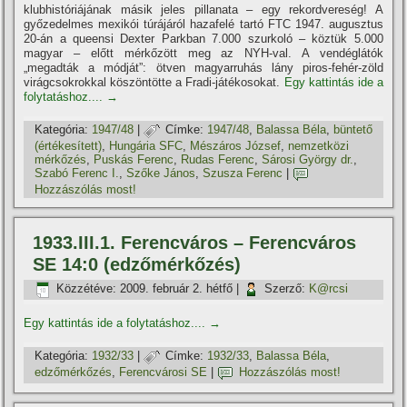
klubhistóriájának másik jeles pillanata – egy rekordvereség! A
győzedelmes mexikói túrájáról hazafelé tartó FTC 1947. augusztus
20-án a queensi Dexter Parkban 7.000 szurkoló – köztük 5.000
magyar – előtt mérkőzött meg az NYH-val. A vendéglátók
„megadták a módját”: ötven magyarruhás lány piros-fehér-zöld
virágcsokrokkal köszöntötte a Fradi-játékosokat.
Egy kattintás ide a
folytatáshoz....
→
Kategória:
1947/48
|
Címke:
1947/48
,
Balassa Béla
,
büntető
(értékesí­tett)
,
Hungária SFC
,
Mészáros József
,
nemzetközi
mérkőzés
,
Puskás Ferenc
,
Rudas Ferenc
,
Sárosi György dr.
,
Szabó Ferenc I.
,
Szőke János
,
Szusza Ferenc
|
Hozzászólás most!
1933.III.1. Ferencváros – Ferencváros
SE 14:0 (edzőmérkőzés)
Közzétéve:
2009. február 2. hétfő
|
Szerző:
K@rcsi
Egy kattintás ide a folytatáshoz....
→
Kategória:
1932/33
|
Címke:
1932/33
,
Balassa Béla
,
edzőmérkőzés
,
Ferencvárosi SE
|
Hozzászólás most!