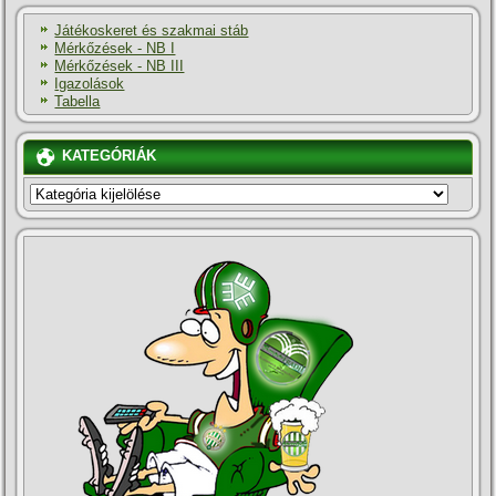
Játékoskeret és szakmai stáb
Mérkőzések - NB I
Mérkőzések - NB III
Igazolások
Tabella
KATEGÓRIÁK
KATEGÓRIÁK