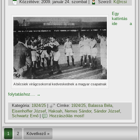
Közzétéve:
2009. január 24. szombat
|
Szerző:
K@rcsi
Egy
kattintás
ide a
A bécsiek virágcsokorral kedveskednek a magyar csapatnak
folytatáshoz....
→
Kategória:
1924/25
|
Címke:
1924/25
,
Balassa Béla
,
Eisenhoffer József
,
Hakoah
,
Nemes Sándor
,
Sándor József
,
Schwartz Ernő
|
Hozzászólás most!
1
2
Következő »