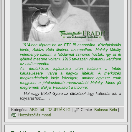
1914-ben léptem be az FTC ifi csapatába. Középiskolás
lévén, Balázs Béla álnéven szerepeltem. Malaky Mihály
véleménye szerint, a labdáimat zsinóron húzták, í­gy az ifi
góllövő mestere voltam. 1916 tavaszán váratlanul kerültem
az első csapatba.
Az ifimérkőzés lejátszása után felültem a tribün
kakasülésére, várva a nagyok játékát. A mérkőzés
megkezdésének ideje közelgett, amikor egyszer csak
megjelent a játékoskifutó rácsozatánál Malaky János jól
megtermett alakja. Felkiáltott a tribünre:
– Hol vagy Béla? Gyere az öltözőbe!
Egy kattintás ide a
folytatáshoz....
→
Kategória:
ABDI-tól - DZURJÁK-IG
|
Címke:
Balassa Béla
|
Hozzászólás most!