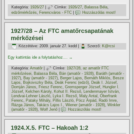
Kategória:
1926/27
|
Címke:
1926/27
,
Balassa Béla
,
edzőmérkőzés
,
Ferencváros - FTC
|
Hozzászólás most!
1927/28 – Az FTC amatőrcsapatának
mérkőzései
Közzétéve:
2009. január 27. kedd
|
Szerző:
K@rcsi
Egy kattintás ide a folytatáshoz....
→
Kategória:
Amatőr
|
Címke:
1927/28
,
az amatőr FTC
mérkőzései
,
Balassa Béla
,
Bán (amatőr - 1928)
,
Baráth (amatőr -
1927)
,
Bay (amatőr - 1927)
,
Berger Lajos
,
Bernáth Miklós
,
Besze
Lajos
,
Bojkovszky Béla
,
Deák Ferenc (edző)
,
Deák I. József
,
Domján János
,
Friesz Ferenc
,
Gremsperger József
,
Hungler I.
József
,
Kelchen Károly
,
Kohut II. Rezső
,
Lendenmayer István
,
Lendvai-Lehner László
,
Lyka I. Rezső
,
Maly Antal
,
Oberfrank
Ferenc
,
Pataky Mihály
,
Pillis László
,
Pócz Árpád
,
Radó Imre
,
Rázga János
,
Takács Lajos I.
,
Wiener (amatőr - 1928)
,
Winkler
(amatőr - 1928)
,
Wolf Jenő
|
Hozzászólás most!
1924.X.5. FTC – Hakoah 1:2