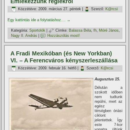
Emlékezzünk régiekről
Közzétéve:
2009. március 27. péntek
|
Szerző:
K@rcsi
Egy kattintás ide a folytatáshoz....
→
Kategória:
Sportolók
|
Címke:
Balassa Béla
,
fh
,
Móré János
,
Nagy II. András
|
Hozzászólás most!
A Fradi Mexikóban (és New Yorkban)
VI. – A Ferencváros kényszerleszállása
Közzétéve:
2009. február 16. hétfő
|
Szerző:
K@rcsi
Augusztus 15.
Délután a
szokott időben
nem tudtunk
repülni, mert az
egész
térségben óriási
ciklont
jelentettek. Így
este 7-kor
vonatra ültünk