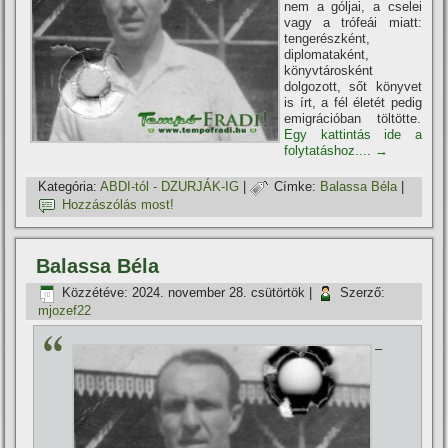
nem a góljai, a cselei
vagy a trófeái miatt:
tengerészként,
diplomataként,
könyvtárosként
dolgozott, sőt könyvet
is írt, a fél életét pedig
emigrációban töltötte.
Egy kattintás ide a
folytatáshoz....
→
Kategória:
ABDI-tól - DZURJÁK-IG
|
Címke:
Balassa Béla
|
Hozzászólás most!
Balassa Béla
Közzétéve:
2024. november 28. csütörtök
|
Szerző:
mjozef22
–