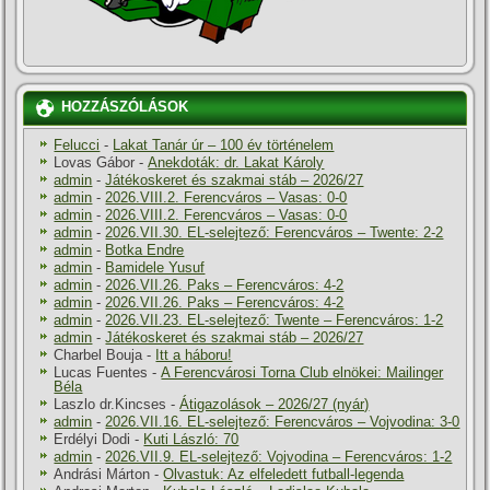
HOZZÁSZÓLÁSOK
Felucci
-
Lakat Tanár úr – 100 év történelem
Lovas Gábor
-
Anekdoták: dr. Lakat Károly
admin
-
Játékoskeret és szakmai stáb – 2026/27
admin
-
2026.VIII.2. Ferencváros – Vasas: 0-0
admin
-
2026.VIII.2. Ferencváros – Vasas: 0-0
admin
-
2026.VII.30. EL-selejtező: Ferencváros – Twente: 2-2
admin
-
Botka Endre
admin
-
Bamidele Yusuf
admin
-
2026.VII.26. Paks – Ferencváros: 4-2
admin
-
2026.VII.26. Paks – Ferencváros: 4-2
admin
-
2026.VII.23. EL-selejtező: Twente – Ferencváros: 1-2
admin
-
Játékoskeret és szakmai stáb – 2026/27
Charbel Bouja
-
Itt a háboru!
Lucas Fuentes
-
A Ferencvárosi Torna Club elnökei: Mailinger
Béla
Laszlo dr.Kincses
-
Átigazolások – 2026/27 (nyár)
admin
-
2026.VII.16. EL-selejtező: Ferencváros – Vojvodina: 3-0
Erdélyi Dodi
-
Kuti László: 70
admin
-
2026.VII.9. EL-selejtező: Vojvodina – Ferencváros: 1-2
Andrási Márton
-
Olvastuk: Az elfeledett futball-legenda