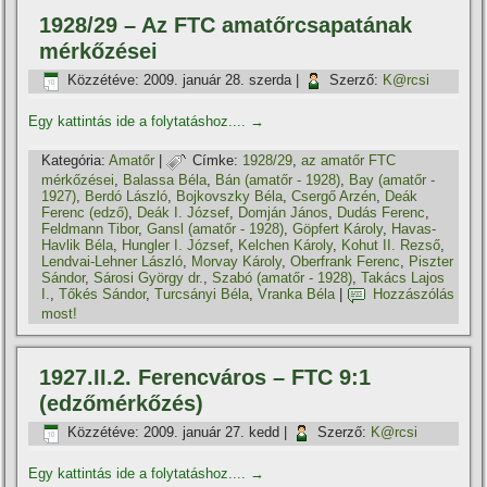
1928/29 – Az FTC amatőrcsapatának
mérkőzései
Közzétéve:
2009. január 28. szerda
|
Szerző:
K@rcsi
Egy kattintás ide a folytatáshoz....
→
Kategória:
Amatőr
|
Címke:
1928/29
,
az amatőr FTC
mérkőzései
,
Balassa Béla
,
Bán (amatőr - 1928)
,
Bay (amatőr -
1927)
,
Berdó László
,
Bojkovszky Béla
,
Csergő Arzén
,
Deák
Ferenc (edző)
,
Deák I. József
,
Domján János
,
Dudás Ferenc
,
Feldmann Tibor
,
Gansl (amatőr - 1928)
,
Göpfert Károly
,
Havas-
Havlik Béla
,
Hungler I. József
,
Kelchen Károly
,
Kohut II. Rezső
,
Lendvai-Lehner László
,
Morvay Károly
,
Oberfrank Ferenc
,
Piszter
Sándor
,
Sárosi György dr.
,
Szabó (amatőr - 1928)
,
Takács Lajos
I.
,
Tőkés Sándor
,
Turcsányi Béla
,
Vranka Béla
|
Hozzászólás
most!
1927.II.2. Ferencváros – FTC 9:1
(edzőmérkőzés)
Közzétéve:
2009. január 27. kedd
|
Szerző:
K@rcsi
Egy kattintás ide a folytatáshoz....
→