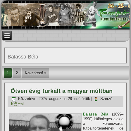
Balassa Béla
1
2
Következő »
Ötven évig turkált a magyar múltban
Közzétéve:
2025. augusztus 28. csütörtök
|
Szerző:
K@rcsi
Balassa Béla
(1899–
1990) különleges alakja
a Ferencváros
futballtörténetének, de