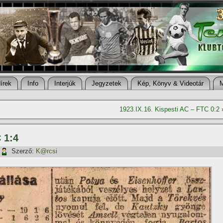
í­rek
Info
Interjúk
Jegyzetek
Kép, Könyv & Videotár
1923.IX.16. Kispesti AC – FTC 0:2
 1:4
Szerző:
K@rcsi