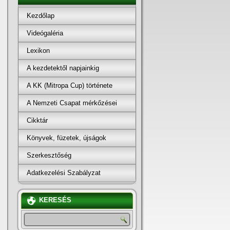
Kezdőlap
Videógaléria
Lexikon
A kezdetektől napjainkig
A KK (Mitropa Cup) története
A Nemzeti Csapat mérkőzései
Cikktár
Könyvek, füzetek, újságok
Szerkesztőség
Adatkezelési Szabályzat
KERESÉS