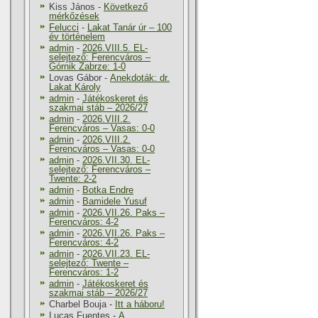
Kiss János
-
Következő
mérkőzések
Felucci
-
Lakat Tanár úr – 100
év történelem
admin
-
2026.VIII.5. EL-
selejtező: Ferencváros –
Górnik Zabrze: 1-0
Lovas Gábor
-
Anekdoták: dr.
Lakat Károly
admin
-
Játékoskeret és
szakmai stáb – 2026/27
admin
-
2026.VIII.2.
Ferencváros – Vasas: 0-0
admin
-
2026.VIII.2.
Ferencváros – Vasas: 0-0
admin
-
2026.VII.30. EL-
selejtező: Ferencváros –
Twente: 2-2
admin
-
Botka Endre
admin
-
Bamidele Yusuf
admin
-
2026.VII.26. Paks –
Ferencváros: 4-2
admin
-
2026.VII.26. Paks –
Ferencváros: 4-2
admin
-
2026.VII.23. EL-
selejtező: Twente –
Ferencváros: 1-2
admin
-
Játékoskeret és
szakmai stáb – 2026/27
Charbel Bouja
-
Itt a háboru!
Lucas Fuentes
-
A