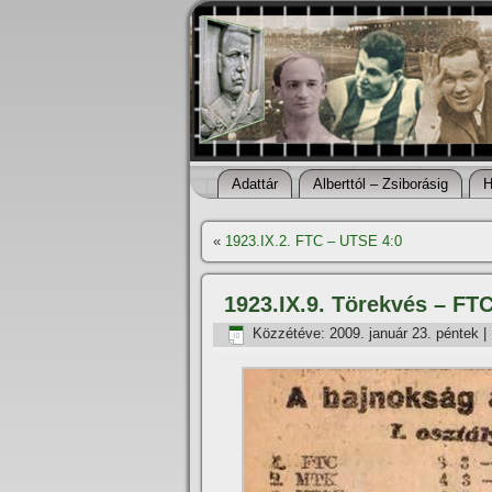
Adattár
Alberttól – Zsiborásig
H
«
1923.IX.2. FTC – UTSE 4:0
1923.IX.9. Törekvés – FTC
Közzétéve:
2009. január 23. péntek
|