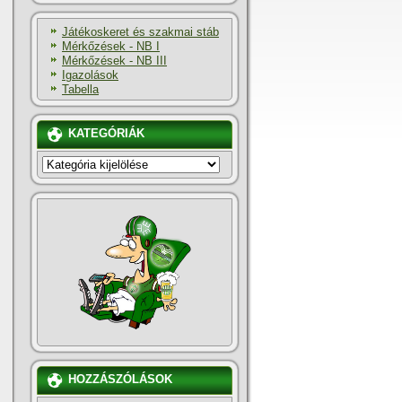
Játékoskeret és szakmai stáb
Mérkőzések - NB I
Mérkőzések - NB III
Igazolások
Tabella
KATEGÓRIÁK
KATEGÓRIÁK
HOZZÁSZÓLÁSOK