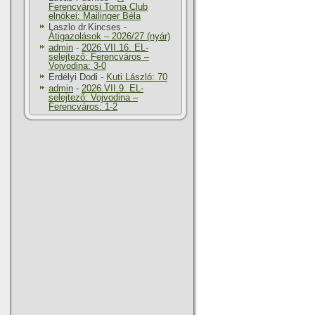
Ferencvárosi Torna Club
elnökei: Mailinger Béla
Laszlo dr.Kincses
-
Átigazolások – 2026/27 (nyár)
admin
-
2026.VII.16. EL-
selejtező: Ferencváros –
Vojvodina: 3-0
Erdélyi Dodi
-
Kuti László: 70
admin
-
2026.VII.9. EL-
selejtező: Vojvodina –
Ferencváros: 1-2