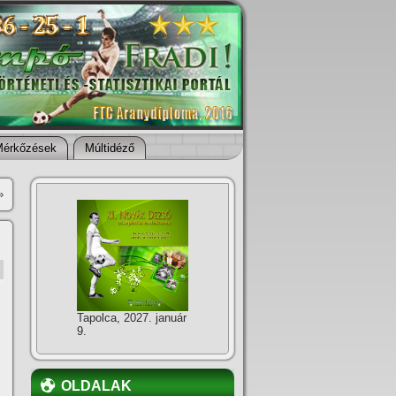
Mérkőzések
Múltidéző
»
Tapolca, 2027. január
9.
OLDALAK